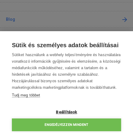
Blog
Tanácsadás
Sütik és személyes adatok beállításai
A vásárlásról
Sütiket használunk a webhely teljesítményére és használatára
vonatkozó információk gyűjtésére és elemzésére, a közösségi
médiafunkciók működéséhez, valamint a tartalom és a
Kapcsolat
hirdetések javításához és személyre szabásához.
Hozzájárulással bizonyos személyes adatokat
Lépjen kapcsolatba velünk
marketingcélokra marketingplatformoknak is továbbíthatunk.
Tudj meg többet
info@robotworld.hu
003619990109
Hé-Pé 8:00—16:30
Beállítások
ELÉRHETŐSÉGEK
ENGEDÉLYEZZEN MINDENT