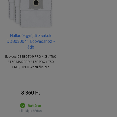
Hulladékgyűjtő zsákok
DDB030041 Ecovacshoz -
3db
Ecovacs DEEBOT X9 PRO / X8 / T80
/ T50 MAX PRO / T50 PRO / T50
PRO / T30C készülékekhez
8 360 Ft
Raktáron
Elküldjük hétfőn