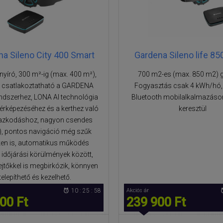
a Sileno City 400 Smart
Gardena Sileno life 85
yíró, 300 m²-ig (max. 400 m²),
700 m2-es (max. 850 m2) 
n csatlakoztatható a GARDENA
Fogyasztás csak 4 kWh/hó,
ndszerhez, LONA AI technológia
Bluetooth mobilalkalmazáson
ltérképezéséhez és a kerthez való
keresztül
azkodáshoz, nagyon csendes
), pontos navigáció még szűk
ken is, automatikus működés
időjárási körülmények között,
ejtőkkel is megbirkózik, könnyen
telepíthető és kezelhető.
10 : 25 : 57
Akciós ár
00 Ft
239 900 Ft