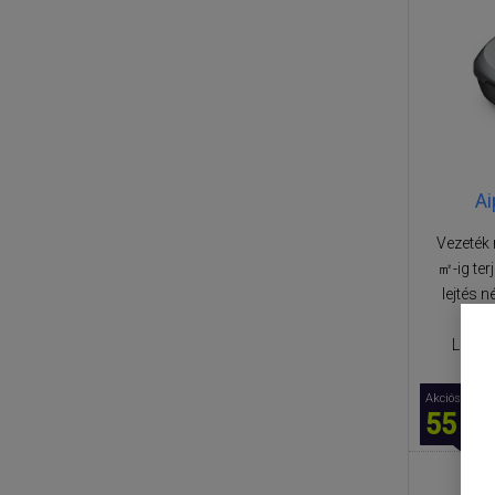
Ai
Vezeték 
㎡-ig ter
lejtés n
LED ki
Akciós ár
55 60