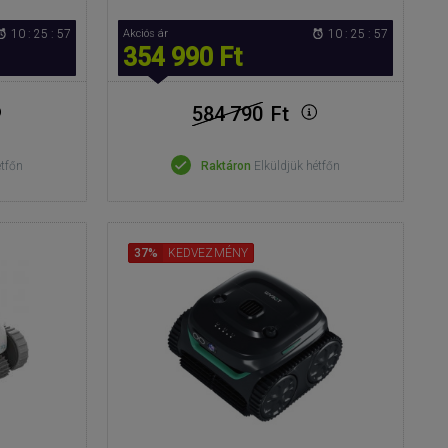
10 : 25 : 56
Akciós ár
10 : 25 : 56
354 990 Ft
584 790
Ft
étfőn
Raktáron
Elküldjük hétfőn
37%
KEDVEZMÉNY