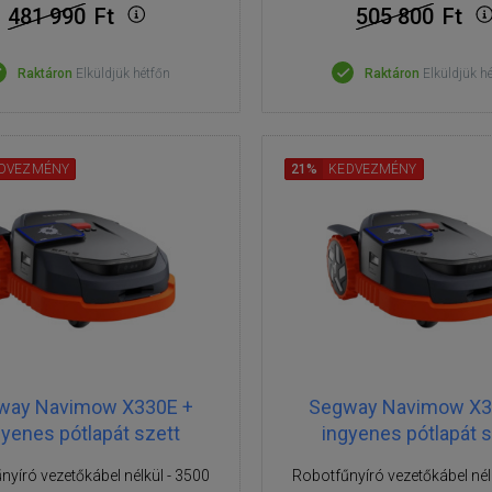
481 990
Ft
505 800
Ft
Raktáron
Elküldjük hétfőn
Raktáron
Elküldjük h
DVEZMÉNY
21%
KEDVEZMÉNY
way Navimow X330E +
Segway Navimow X3
gyenes pótlapát szett
ingyenes pótlapát s
nyíró vezetőkábel nélkül - 3500
Robotfűnyíró vezetőkábel nél