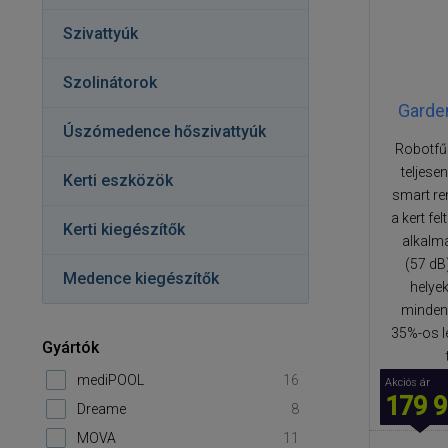
Szivattyúk
Szolinátorok
Garden
Úszómedence hőszivattyúk
Robotfűn
teljese
Kerti eszközök
smart re
a kert fe
Kerti kiegészítők
alkalm
(57 dB
Medence kiegészítők
helye
minden 
35%-os l
Gyártók
mediPOOL
16
Akciós ár
179 9
Dreame
8
MOVA
11