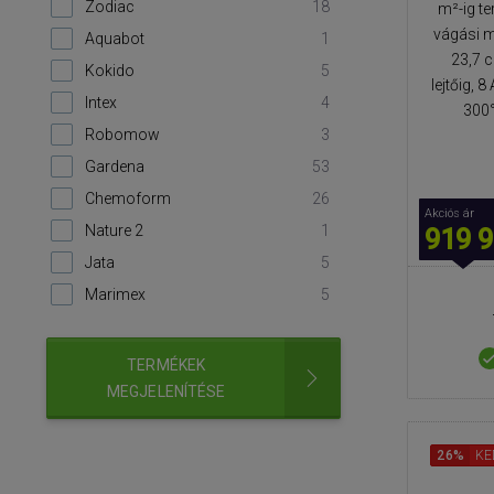
Zodiac
18
m²-ig t
vágási m
Aquabot
1
23,7 c
Kokido
5
lejtőig, 
Intex
4
300°
Robomow
3
Gardena
53
Chemoform
26
Akciós ár
Nature 2
1
919 9
Jata
5
Marimex
5
TERMÉKEK
MEGJELENÍTÉSE
26%
KE