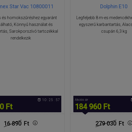
mex Star Vac 10800011
Dolphin E10
s és homokszűréshez egyaránt
Legfeljebb 8 m-es medencékh
álható, Könnyű használat és
egyszerű karbantartás, Alacs
rtás, Sarokporszívó tartozékkal
csupán 6,3 kg
rendelkezik
10 : 25 : 56
Akciós ár
0 Ft
184 960 Ft
16 890
Ft
279 030
Ft