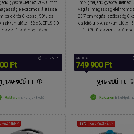
erjedő gyepfelülethez, 20-70 mm
m²-ig terjedő gyepfelülethez
agasság elektromos állítással,
vágási magasság elektromos á
m-es elérés 6 késsel, 50%-os
23,7 cm vágási szélesség 6 k
8 Ah akkumulátor, 58 dB, EFLS 3.0
os lejtőig, 6 Ah akkumulátor, 
-os vizuális támogatással.
3.0 300°-os vizuális támog
10 : 25 : 57
Akciós ár
00 Ft
749 900 Ft
1 149 900
Ft
949 900
Ft
Raktáron
Elküldjük hétfőn
Raktáron
Elküldjük h
DVEZMÉNY
28%
KEDVEZMÉNY