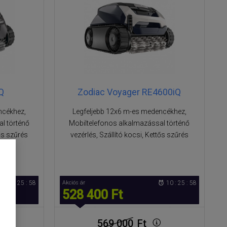
Q
Zodiac Voyager RE4600iQ
ncékhez,
Legfeljebb 12x6 m-es medencékhez,
l történő
Mobiltelefonos alkalmazással történő
tős szűrés
vezérlés, Szállító kocsi, Kettős szűrés
10 : 25 : 57
Akciós ár
10 : 25 : 57
528 400 Ft
569 000
Ft