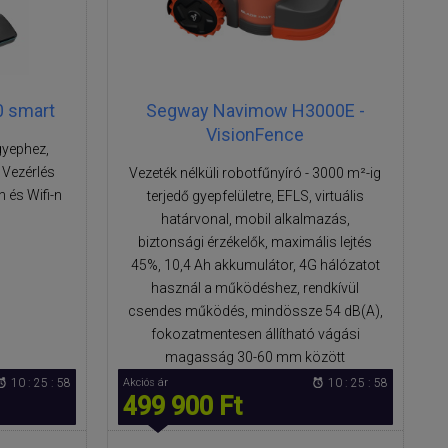
0 smart
Segway Navimow H3000E -
VisionFence
gyephez,
 Vezérlés
Vezeték nélküli robotfűnyíró - 3000 m²-ig
 és Wifi-n
terjedő gyepfelületre, EFLS, virtuális
határvonal, mobil alkalmazás,
biztonsági érzékelők, maximális lejtés
45%, 10,4 Ah akkumulátor, 4G hálózatot
használ a működéshez, rendkívül
csendes működés, mindössze 54 dB(A),
fokozatmentesen állítható vágási
magasság 30-60 mm között
10 : 25 : 57
Akciós ár
10 : 25 : 57
499 900 Ft