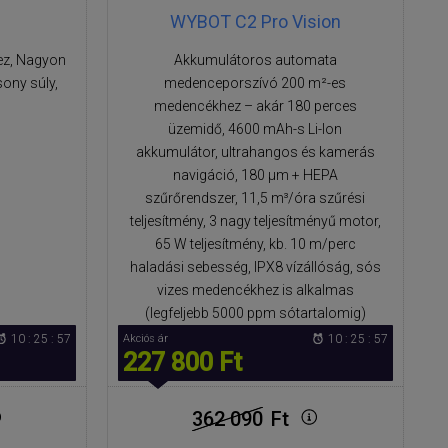
WYBOT C2 Pro Vision
ez, Nagyon
Akkumulátoros automata
ony súly,
medenceporszívó 200 m²-es
medencékhez – akár 180 perces
üzemidő, 4600 mAh-s Li-Ion
akkumulátor, ultrahangos és kamerás
navigáció, 180 μm + HEPA
szűrőrendszer, 11,5 m³/óra szűrési
teljesítmény, 3 nagy teljesítményű motor,
65 W teljesítmény, kb. 10 m/perc
haladási sebesség, IPX8 vízállóság, sós
vizes medencékhez is alkalmas
(legfeljebb 5000 ppm sótartalomig)
10 : 25 : 56
Akciós ár
10 : 25 : 56
227 800 Ft
362 090
Ft