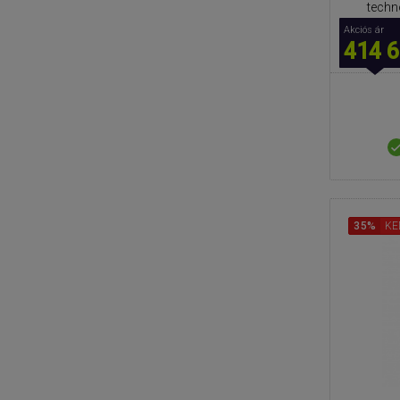
techn
Akciós ár
414 6
35%
KE