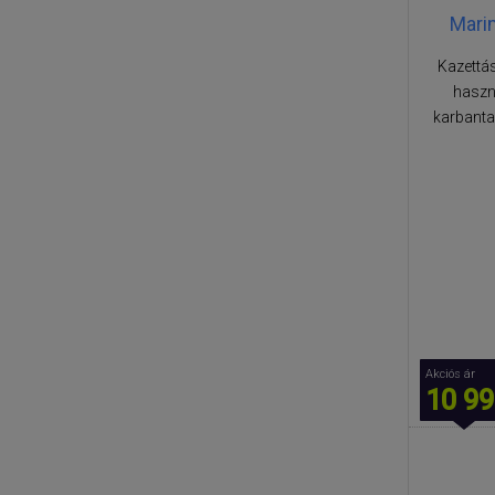
Mari
Kazettá
haszn
karbanta
Akciós ár
10 99