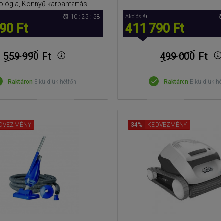
ológia, Könnyű karbantartás
10 : 25 : 57
Akciós ár
90 Ft
411 790 Ft
559 990
Ft
499 000
Ft
Raktáron
Elküldjük hétfőn
Raktáron
Elküldjük h
DVEZMÉNY
34%
KEDVEZMÉNY