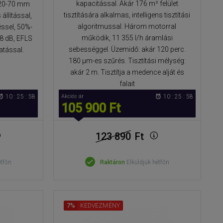
kapacitással. Akár 176 m² felület
, 20-70 mm
tisztítására alkalmas, intelligens tisztítási
llítással,
algoritmussal. Három motorral
éssel, 50%-
működik, 11 355 l/h áramlási
58 dB, EFLS
sebességgel. Üzemidő: akár 120 perc.
atással.
180 μm-es szűrés. Tisztítási mélység:
akár 2 m. Tisztítja a medence alját és
falait
10 : 25 : 57
Akciós ár
10 : 25 : 57
105 900 Ft
123 890
Ft
étfőn
Raktáron
Elküldjük hétfőn
7%
KEDVEZMÉNY