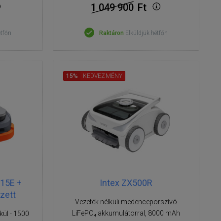
1 049 900
Ft
étfőn
Raktáron
Elküldjük hétfőn
15%
KEDVEZMÉNY
15E +
Intex ZX500R
zett
Vezeték nélküli medenceporszívó
LiFePO₄ akkumulátorral, 8000 mAh
kül - 1500