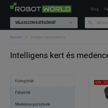
Blog
Ta
VÁLASSZON KATEGÓRIÁT
Ön
Bevezetés
Intelligens kert és medence
itt
van::
Intelligens kert és medenc
Kategóriák
63%
KE
Fűnyírók
Medence porszívók