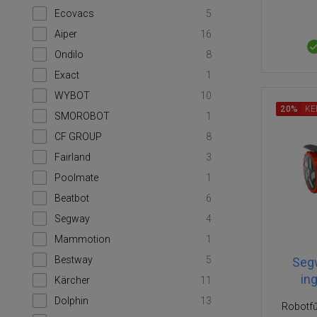
Ecovacs
5
Aiper
16
Ondilo
8
Exact
1
WYBOT
10
20%
KE
SMOROBOT
1
CF GROUP
8
Fairland
3
Poolmate
1
Beatbot
6
Segway
4
Mammotion
1
Bestway
5
Seg
in
Kärcher
11
Dolphin
13
Robotfű