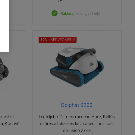
étfőn
Raktáron
Elküldjük hétfőn
39%
KEDVEZMÉNY
Dolphin S200
ncékhez,
Legfeljebb 12 m-es medencékhez, Kettős
ia, Könnyű
szűrés a tökéletes tisztításért, Tisztítási
ciklusidő 2 óra