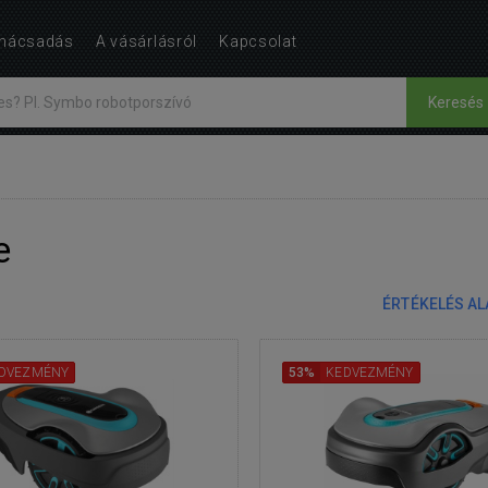
nácsadás
A vásárlásról
Kapcsolat
Keresés
e
ÉRTÉKELÉS A
DVEZMÉNY
53%
KEDVEZMÉNY