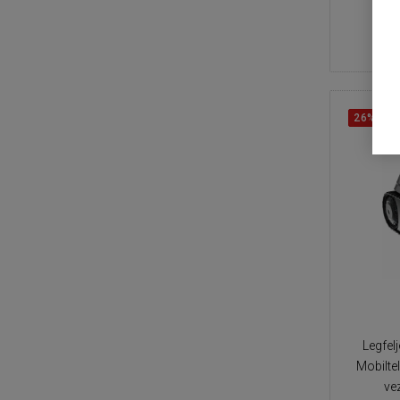
26%
KE
Legfel
Mobilte
ve