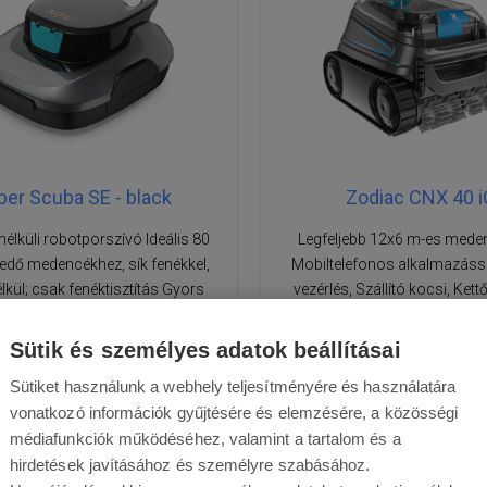
per Scuba SE - black
Zodiac CNX 40 i
nélküli robotporszívó Ideális 80
Legfeljebb 12x6 m-es mede
jedő medencékhez, sík fenékkel,
Mobiltelefonos alkalmazássa
élkül; csak fenéktisztítás Gyors
vezérlés, Szállító kocsi, Ket
töltés, 90 perc üzemidő;
jelző az összes funkcióról és
Sütik és személyes adatok beállításai
munkaállapotról.
Sütiket használunk a webhely teljesítményére és használatára
Akciós ár
Éppen
0 Ft
454 390 Ft
vonatkozó információk gyűjtésére és elemzésére, a közösségi
ma!
médiafunkciók működéséhez, valamint a tartalom és a
hirdetések javításához és személyre szabásához.
74 990
Ft
628 000
Ft