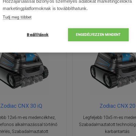
Hozzájárulással bizonyos személyes adatokat marketingcélokra
marketingplatformoknak is továbbíthatunk.
Raktáron
Elküldjük hétfőn
Raktáron
Elküldjük h
Tudj meg többet
Beállítások
ENGEDÉLYEZZEN MINDENT
DVEZMÉNY
17%
KEDVEZMÉNY
Zodiac CNX 30 iQ
Zodiac CNX 20
jebb 12x6 m-es medencékhez,
Legfeljebb 10x5 m-es mede
lefonos alkalmazással történő
Szabadalmaztatott technológ
zérlés, Szabadalmaztatott
karbantartás