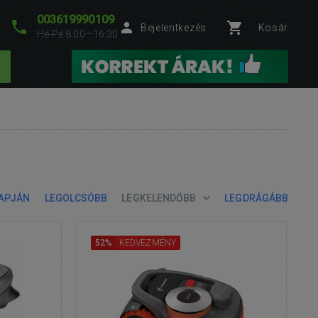
003619990109
Bejelentkezés
Kosár
Hé-Pé 8:00—16:30
LAPJÁN
LEGOLCSÓBB
LEGKELENDŐBB
LEGDRÁGÁBB
52%
KEDVEZMÉNY