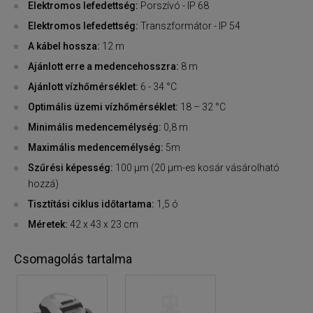
Elektromos lefedettség:
Porszívó - IP 68
Elektromos lefedettség:
Transzformátor - IP 54
A kábel hossza:
12 m
Ajánlott erre a medencehosszra:
8 m
Ajánlott vízhőmérséklet:
6 - 34 °C
Optimális üzemi vízhőmérséklet:
18 – 32 °C
Minimális medencemélység:
0,8 m
Maximális medencemélység:
5m
Szűrési képesség:
100 µm (20 μm-es kosár vásárolható
hozzá)
Tisztítási ciklus időtartama:
1,5 ó
Méretek:
42 x 43 x 23 cm
Csomagolás tartalma