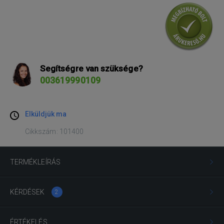
Segítségre van szüksége?
003619990109
Elküldjük ma
Cikkszám: 101400
TERMÉKLEÍRÁS
KÉRDÉSEK
2
ÉRTÉKELÉS