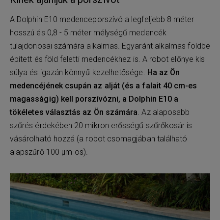
A Dolphin E10 medenceporszívó a legfeljebb 8 méter
hosszú és 0,8 - 5 méter mélységű medencék
tulajdonosai számára alkalmas. Egyaránt alkalmas földbe
épített és föld feletti medencékhez is. A robot előnye kis
súlya és igazán könnyű kezelhetősége.
Ha az Ön
medencéjének csupán az alját (és a falait 40 cm-es
magasságig) kell porszívózni, a Dolphin E10 a
tökéletes választás az Ön számára
. Az alaposabb
szűrés érdekében 20 mikron erősségű szűrőkosár is
vásárolható hozzá (a robot csomagjában található
alapszűrő 100 μm-os).