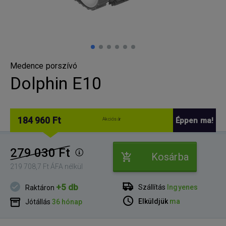
Medence porszívó
Dolphin E10
184 960 Ft
Éppen ma!
Akciós ár
279 030 Ft
Kosárba
219 708,7 Ft ÁFA nélkül
+5 db
Szállítás
Ingyenes
Raktáron
Elküldjük
ma
Jótállás
36 hónap