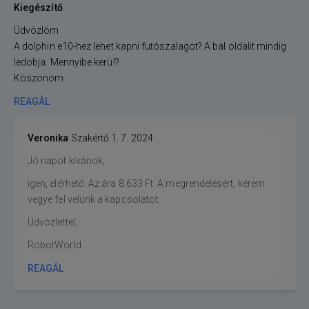
Kiegészítő
Üdvözlöm
A dolphin e10-hez lehet kapni futószalagot? A bal oldalit mindig
ledobja. Mennyibe kerül?
Köszönöm
REAGÁL
Veronika
Szakértő
1. 7. 2024
Jó napot kívánok,
igen, elérhető. Az ára 8.633 Ft. A megrendelésért, kérem
vegye fel velünk a kapcsolatot.
Üdvözlettel,
RobotWorld
REAGÁL