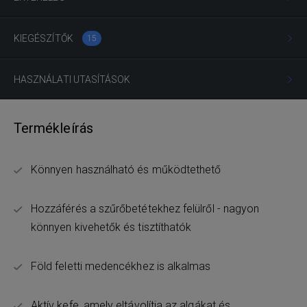
KIEGÉSZÍTŐK
15
HASZNÁLATI UTASÍTÁSOK
Termékleírás
Könnyen használható és működtethető
Hozzáférés a szűrőbetétekhez felülről - nagyon
könnyen kivehetők és tisztíthatók
Föld feletti medencékhez is alkalmas
Aktív kefe, amely eltávolítja az algákat és