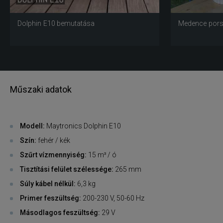
Dolphin E10 bemutatása
Medence pors
Műszaki adatok
Modell:
Maytronics Dolphin E10
Szín:
fehér / kék
Szűrt vízmennyiség:
15 m³ / ó
Tisztítási felület szélessége:
265 mm
Súly kábel nélkül:
6,3 kg
Primer feszültség:
200-230 V, 50-60 Hz
Másodlagos feszültség:
29 V