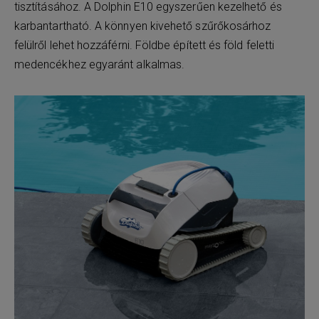
tisztításához. A Dolphin E10 egyszerűen kezelhető és
karbantartható. A könnyen kivehető szűrőkosárhoz
felülről lehet hozzáférni. Földbe épített és föld feletti
medencékhez egyaránt alkalmas.