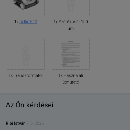
1x
Delfin E10
1x Szűrőkosár 100
µm
1x Transzformátor
1x Használati
útmutató
Az Ön kérdései
Ribi István
7. 5. 2026