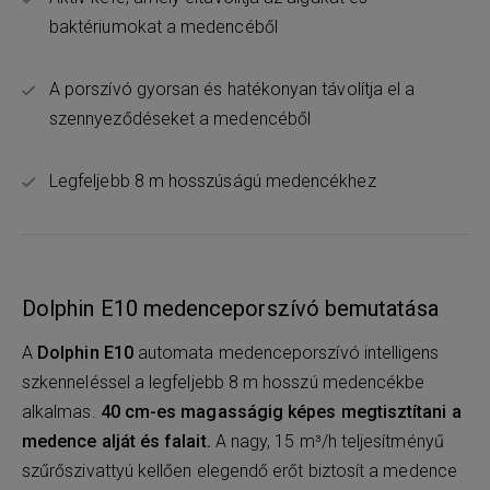
baktériumokat a medencéből
A porszívó gyorsan és hatékonyan távolítja el a
szennyeződéseket a medencéből
Legfeljebb 8 m hosszúságú medencékhez
Dolphin E10 medenceporszívó bemutatása
A
Dolphin E10
automata medenceporszívó intelligens
szkenneléssel a legfeljebb 8 m hosszú medencékbe
alkalmas.
40 cm-es magasságig képes megtisztítani a
medence alját és falait.
A nagy, 15 m³/h teljesítményű
szűrőszivattyú kellően elegendő erőt biztosít a medence