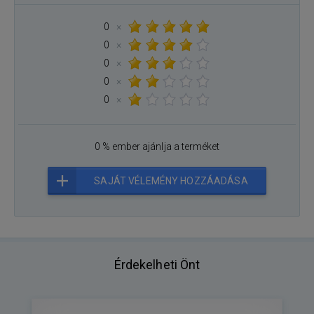
0
×
0
×
0
×
0
×
0
×
0 % ember ajánlja a terméket
SAJÁT VÉLEMÉNY HOZZÁADÁSA
Érdekelheti Önt