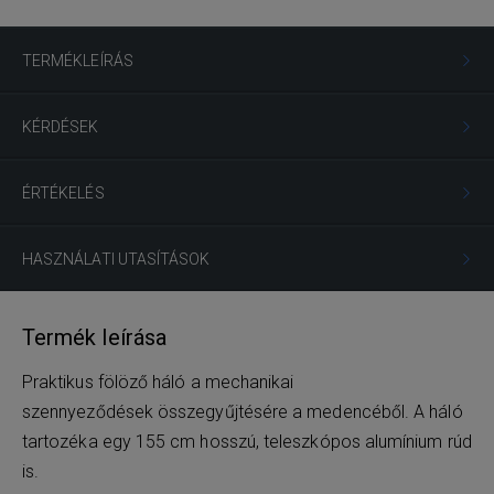
TERMÉKLEÍRÁS
KÉRDÉSEK
ÉRTÉKELÉS
HASZNÁLATI UTASÍTÁSOK
Termék leírása
Praktikus fölöző háló a mechanikai
szennyeződések összegyűjtésére a medencéből. A háló
tartozéka egy 155 cm hosszú, teleszkópos alumínium rúd
is.