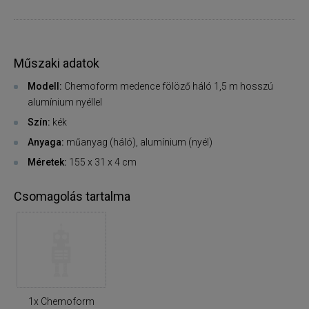
Műszaki adatok
Modell:
Chemoform medence fölöző háló 1,5 m hosszú
alumínium nyéllel
Szín:
kék
Anyaga:
műanyag (háló), alumínium (nyél)
Méretek:
155 x 31 x 4 cm
Csomagolás tartalma
1x Chemoform