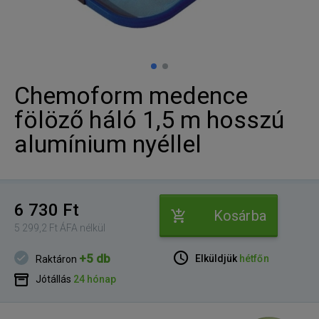
Chemoform medence
fölöző háló 1,5 m hosszú
alumínium nyéllel
6 730 Ft
Kosárba
5 299,2 Ft ÁFA nélkül
+5 db
Elküldjük
hétfőn
Raktáron
Jótállás
24 hónap