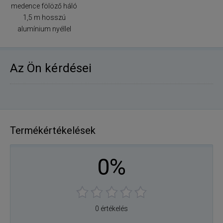
medence fölöző háló
1,5 m hosszú
alumínium nyéllel
Az Ön kérdései
Termékértékelések
0%
0 értékelés