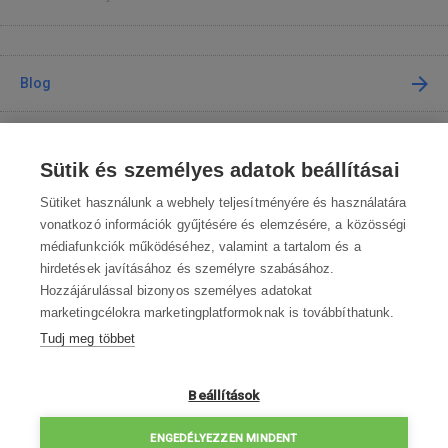
Blog
Tanácsadás
Sütik és személyes adatok beállításai
A vásárlásról
Sütiket használunk a webhely teljesítményére és használatára
vonatkozó információk gyűjtésére és elemzésére, a közösségi
médiafunkciók működéséhez, valamint a tartalom és a
Kapcsolat
hirdetések javításához és személyre szabásához.
Hozzájárulással bizonyos személyes adatokat
Lépjen kapcsolatba velünk
marketingcélokra marketingplatformoknak is továbbíthatunk.
Tudj meg többet
info@robotworld.hu
003619990109
Hé-Pé 8:00—16:30
Beállítások
ELÉRHETŐSÉGEK
ENGEDÉLYEZZEN MINDENT