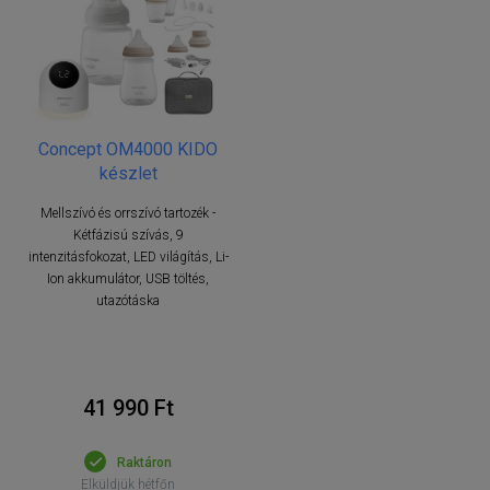
Concept OM4000 KIDO
készlet
Mellszívó és orrszívó tartozék -
Kétfázisú szívás, 9
intenzitásfokozat, LED világítás, Li-
Ion akkumulátor, USB töltés,
utazótáska
41 990 Ft
Raktáron
Elküldjük hétfőn