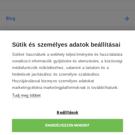
Blog
Tanácsadás
Sütik és személyes adatok beállításai
A vásárlásról
Sütiket használunk a webhely teljesítményére és használatára
vonatkozó információk gyűjtésére és elemzésére, a közösségi
médiafunkciók működéséhez, valamint a tartalom és a
Kapcsolat
hirdetések javításához és személyre szabásához.
Hozzájárulással bizonyos személyes adatokat
Lépjen kapcsolatba velünk
marketingcélokra marketingplatformoknak is továbbíthatunk.
Tudj meg többet
info@robotworld.hu
003619990109
Hé-Pé 8:00—16:30
Beállítások
ELÉRHETŐSÉGEK
ENGEDÉLYEZZEN MINDENT