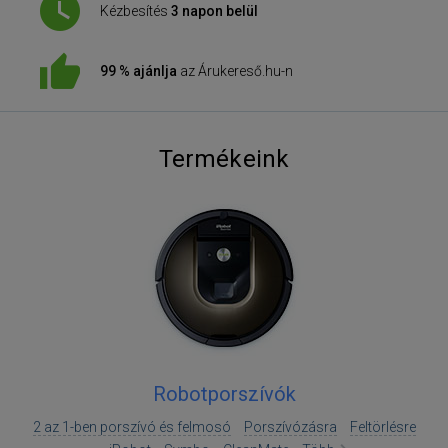
Kézbesítés
3 napon belül
99 % ajánlja
az Árukereső.hu-n
Termékeink
Robotporszívók
2 az 1-ben porszívó és felmosó
Porszívózásra
Feltörlésre