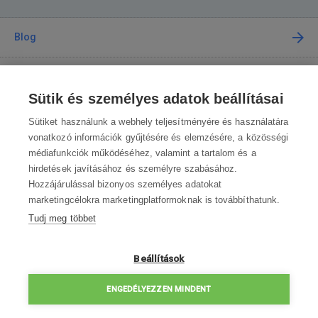
Blog
Tanácsadás
Sütik és személyes adatok beállításai
A vásárlásról
Sütiket használunk a webhely teljesítményére és használatára
vonatkozó információk gyűjtésére és elemzésére, a közösségi
médiafunkciók működéséhez, valamint a tartalom és a
Kapcsolat
hirdetések javításához és személyre szabásához.
Hozzájárulással bizonyos személyes adatokat
Lépjen kapcsolatba velünk
marketingcélokra marketingplatformoknak is továbbíthatunk.
Tudj meg többet
info@robotworld.hu
003619990109
Hé-Pé 8:00—16:30
Beállítások
ELÉRHETŐSÉGEK
ENGEDÉLYEZZEN MINDENT