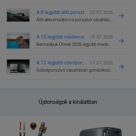
A 8 legjobb álló porszívó 2026 | Teszt, vélemények
25. 07. 2026
Álló akkumulátoros porszívó vásárlásán gondolkodik, de nem tudja, melyik modell illene legjobban az otthonába? Merítsen ihletet a legerősebb álló porszívókat bemutató válogatásunkból. Akár egy sokoldalú 2 az 1-ben segítőtársat, egy felmosásra specializálódott 3 az 1-ben változatot, vagy egy állatszőrrel is játékosan megbirkózó porszívót keres, nálunk megtalálja a tökéletes, személyre szabott megoldást.
A 15 legjobb medence porszívó 2026 | Teszt, vélemények
19. 07. 2026
Bemutatjuk Önnek 2026 legjobb medenceporszívóit – az Aiper márka vezeték nélküli akkumulátoros porszívóitól kezdve a bevált Dolphin EON/S/E sorozatú és Zodiac CNX, valamint WYBOT modellekig.
A 13 legjobb robotporszívó 2026 | Teszt, vélemények
17. 07. 2026
Robotporszívó vásárlásán gondolkodik, de nem tudja, melyik modellt válassza? Akkor a legjobb helyen jár! Blogunkon elkészítettük Önnek a 2026-os év legjobb robotporszívóit bemutató útmutatónkat, minden árkategóriát érintve.
Újdonságok a kínálatban