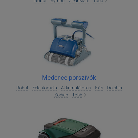
iRobot
Symbo
CleanMate
Több
Medence porszívók
Robot
Félautomata
Akkumulátoros
Kézi
Dolphin
Zodiac
Több