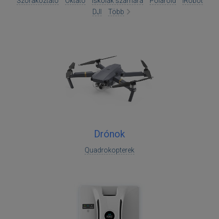
Szórakoztató
Oktató
Iskolák számára
Polaroid
iRobot
DJI
Több
Drónok
Quadrokopterek