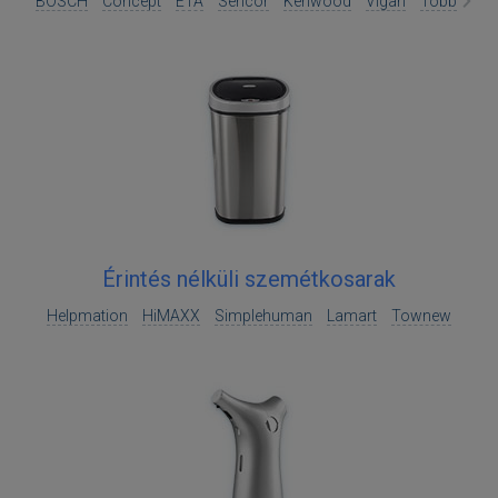
BOSCH
Concept
ETA
Sencor
Kenwood
Vigan
Több
Érintés nélküli szemétkosarak
Helpmation
HiMAXX
Simplehuman
Lamart
Townew