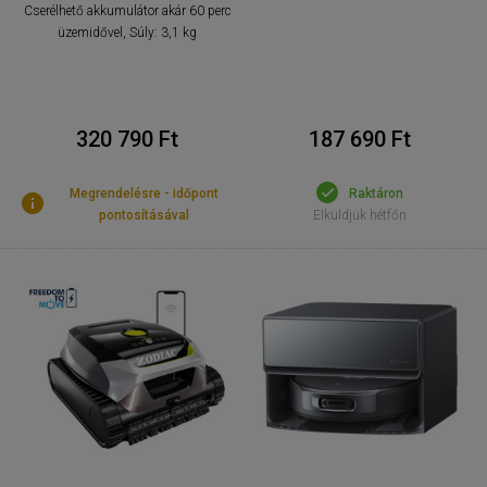
Cserélhető akkumulátor akár 60 perc
üzemidővel, Súly: 3,1 kg
320 790 Ft
187 690 Ft
Megrendelésre - időpont
Raktáron
pontosításával
Elküldjük hétfőn