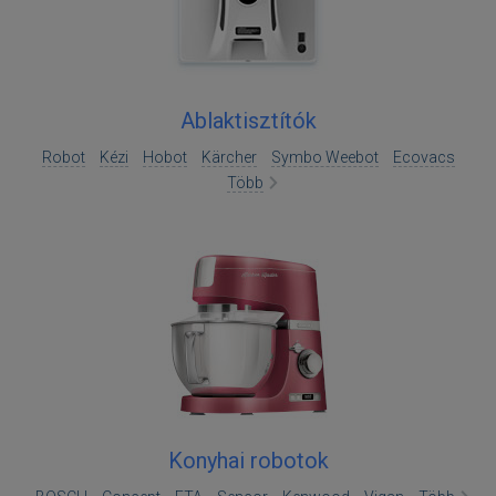
Ablaktisztítók
Robot
Kézi
Hobot
Kärcher
Symbo Weebot
Ecovacs
Több
Konyhai robotok