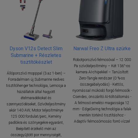
Dyson V12s Detect Slim
Narwal Freo Z Ultra szürke
Submarine + Részletes
Robotporszívó felmosóval – 12 000
tisztítókészlet
Pa szívóteljesítmény – Két 136°-os
kamera AI-chipekkel – Tanúsított
Állóporszívó mopppal (3 az 1-ben) –
Zero-Tangle rendszer (0 %-os
Forradalmian új Submarine nedves
összegabalyodás) - Kettős,
tisztítóhenger technológia, Lemosja a
nyomással működő forgó felmosók -
háziállatok által hagyott
Csendes, önszárító AI-töltőállomás -
ételmaradékokat és
A felmosó emelési magassága 12
szennyeződéseket, Szívóteljesítmény
mm - EdgeSwing technológia a falak
akár 140 AW, Motor teljesítménye
mentén történő tisztításhoz -
125 000 fordulat/perc, Kemény
Adaptív felmosómosás forró vízzel
padlókra és szőnyegekre egyaránt,
Beépített érzékelő méri az
összegyűjtött por mennyiségét,