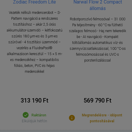
Zodiac Freedom Lite
Narwal Flow 2 Compact
állomás
Vezeték nélküli medencerobot – S-
Pattern navigáció a rendszeres
Robotporszívó felmosóval – 31 000
tisztításhoz – akár 2,5 órás
Pa teljesítmény - 60 °C-ra fűthető
akkumulátor-üzemidő – kétfokozatú
szalagos felmosó - Haj nem tekeredik
szűrés 180 µm-es és 3 µm-es
be - AI navigáció - Kompakt
szűrővel - 4 tisztítási üzemmód –
töltőállomás automatikus víz- és
vezérlés a FluidraPool®
szennyvízcsatlakozással, 100 °C-os
alkalmazáson keresztül – 15 × 5 m-
felmosómosással és UVC-s
es medencékhez – kompatibilis
porsterilizálással
fóliás, beton, PVC és héjas
medencékkel
313 190 Ft
569 790 Ft
Raktáron
Megrendelésre - időpont
Elküldjük hétfőn
pontosításával