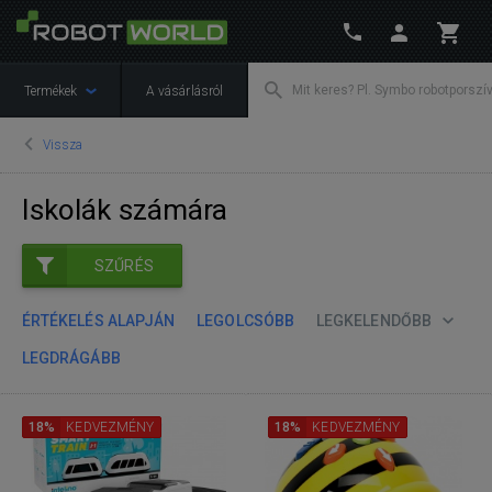
Termékek
A vásárlásról
Vissza
Iskolák számára
SZŰRÉS
ÉRTÉKELÉS ALAPJÁN
LEGOLCSÓBB
LEGKELENDŐBB
LEGDRÁGÁBB
18%
KEDVEZMÉNY
18%
KEDVEZMÉNY