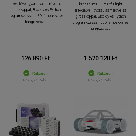
érzékelővel, gyorsulásmérővel és
kapcsolattal, Time-of-Flight
giroszkóppal, Blockly és Python
érzékelővel, gyorsulásmérővel és
programozással, LED lámpákkal és
giroszkóppal, Blockly és Python
hangszóróval
programozással, LED lámpákkal és
hangszóróval
126 890 Ft
1 520 120 Ft
Raktáron
Raktáron
Elküldjük hétfőn
Elküldjük hétfőn