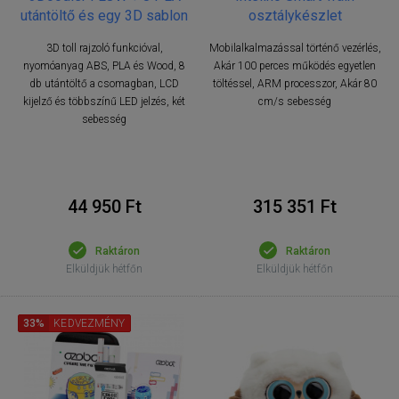
utántöltő és egy 3D sablon
osztálykészlet
3D toll rajzoló funkcióval,
Mobilalkalmazással történő vezérlés,
nyomóanyag ABS, PLA és Wood, 8
Akár 100 perces működés egyetlen
db utántöltő a csomagban, LCD
töltéssel, ARM processzor, Akár 80
kijelző és többszínű LED jelzés, két
cm/s sebesség
sebesség
44 950 Ft
315 351 Ft
Raktáron
Raktáron
Elküldjük hétfőn
Elküldjük hétfőn
33%
KEDVEZMÉNY