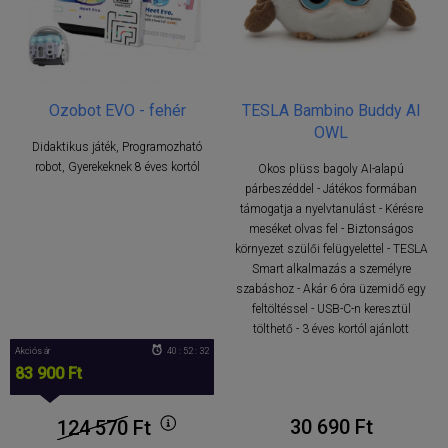
Ozobot EVO - fehér
TESLA Bambino Buddy AI
OWL
Didaktikus játék, Programozható
robot, Gyerekeknek 8 éves kortól
Okos plüss bagoly AI-alapú
párbeszéddel - Játékos formában
támogatja a nyelvtanulást - Kérésre
meséket olvas fel - Biztonságos
környezet szülői felügyelettel - TESLA
Smart alkalmazás a személyre
szabáshoz - Akár 6 óra üzemidő egy
feltöltéssel - USB-C-n keresztül
tölthető - 3 éves kortól ajánlott
Akciós ár
40 : 52 : 31
83 900 Ft
30 690 Ft
124 570
Ft