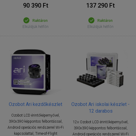
90 390 Ft
137 290 Ft
Raktáron
Raktáron
Elküldjük hétfőn
Elküldjük hétfőn
Ozobot Ari kezdőkészlet
Ozobot Ari iskolai készlet -
12 darabos
Ozobot LCD érintőképernyővel,
390x390 képpontos felbontással,
12x Ozobot LCD érintőképernyővel,
Android operációs rendszerrel Wi-Fi
390x390 képpontos felbontással,
kapcsolattal, Time-of-Flight
Android operációs rendszerrel Wi-Fi