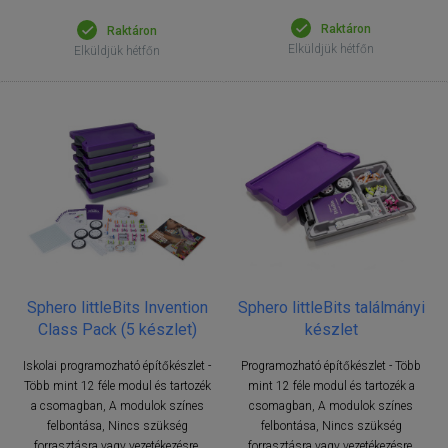
Raktáron
Raktáron
Elküldjük hétfőn
Elküldjük hétfőn
Sphero littleBits Invention
Sphero littleBits találmányi
Class Pack (5 készlet)
készlet
Iskolai programozható építőkészlet -
Programozható építőkészlet - Több
Több mint 12 féle modul és tartozék
mint 12 féle modul és tartozék a
a csomagban, A modulok színes
csomagban, A modulok színes
felbontása, Nincs szükség
felbontása, Nincs szükség
forrasztásra vagy vezetékezésre,
forrasztásra vagy vezetékezésre,