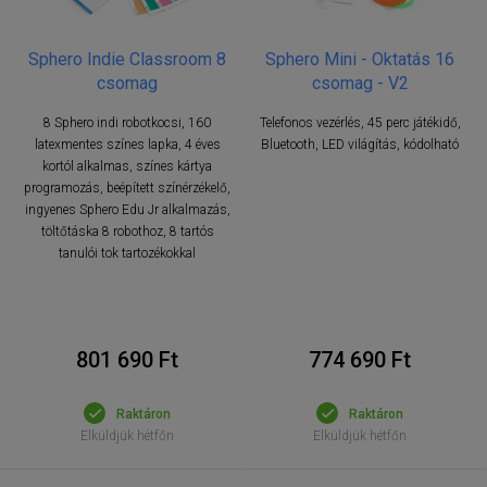
Sphero Indie Classroom 8
Sphero Mini - Oktatás 16
csomag
csomag - V2
8 Sphero indi robotkocsi, 160
Telefonos vezérlés, 45 perc játékidő,
latexmentes színes lapka, 4 éves
Bluetooth, LED világítás, kódolható
kortól alkalmas, színes kártya
programozás, beépített színérzékelő,
ingyenes Sphero Edu Jr alkalmazás,
töltőtáska 8 robothoz, 8 tartós
tanulói tok tartozékokkal
801 690 Ft
774 690 Ft
Raktáron
Raktáron
Elküldjük hétfőn
Elküldjük hétfőn