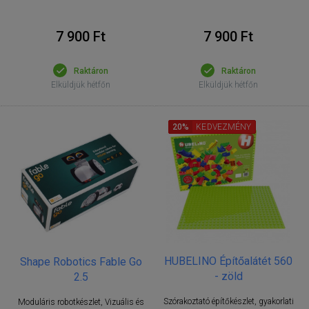
7 900 Ft
7 900 Ft
Raktáron
Raktáron
Elküldjük hétfőn
Elküldjük hétfőn
20%
KEDVEZMÉNY
HUBELINO Építőalátét 560
Shape Robotics Fable Go
- zöld
2.5
Szórakoztató építőkészlet, gyakorlati
Moduláris robotkészlet, Vizuális és