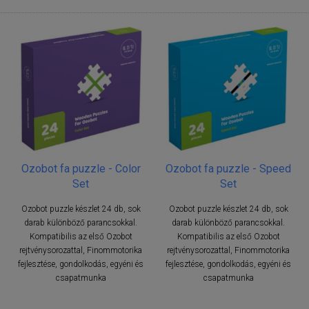
Ozobot fa puzzle - Color
Ozobot fa puzzle - Speed
Set
Set
Ozobot puzzle készlet 24 db, sok
Ozobot puzzle készlet 24 db, sok
darab különböző parancsokkal.
darab különböző parancsokkal.
Kompatibilis az első Ozobot
Kompatibilis az első Ozobot
rejtvénysorozattal, Finommotorika
rejtvénysorozattal, Finommotorika
fejlesztése, gondolkodás, egyéni és
fejlesztése, gondolkodás, egyéni és
csapatmunka
csapatmunka