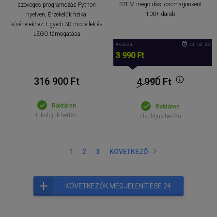
STEM megoldás, csomagonként
szöveges programozás Python
100+ darab
nyelven, Érzékelők fizikai
kísérletekhez, Egyedi 3D modellek és
LEGO támogatása
Akciós ár
40 : 52 : 31
3 990 Ft
316 900 Ft
4 990
Ft
Raktáron
Raktáron
Elküldjük hétfőn
Elküldjük hétfőn
1
2
3
KÖVETKEZŐ
KÖVETKEZŐK MEGJELENÍTÉSE 24