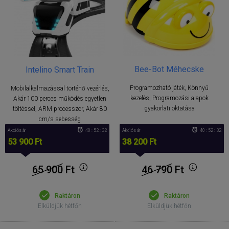
Bee-Bot Méhecske
Intelino Smart Train
Programozható játék, Könnyű
Mobilalkalmazással történő vezérlés,
kezelés, Programozási alapok
Akár 100 perces működés egyetlen
gyakorlati oktatása
töltéssel, ARM processzor, Akár 80
cm/s sebesség
Akciós ár
40 : 52 : 31
Akciós ár
40 : 52 : 31
38 200 Ft
53 900 Ft
46 790
Ft
65 900
Ft
Raktáron
Raktáron
Elküldjük hétfőn
Elküldjük hétfőn