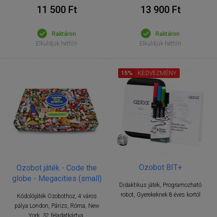
11 500 Ft
13 900 Ft
Raktáron
Raktáron
Elküldjük hétfőn
Elküldjük hétfőn
15%
KEDVEZMÉNY
Ozobot BIT+
Ozobot játék - Code the
globe - Megacities (small)
Didaktikus játék, Programozható
robot, Gyerekeknek 8 éves kortól
Kódolójáték Ozobothoz, 4 város
pálya London, Párizs, Róma, New
York, 32 feladatkártya,