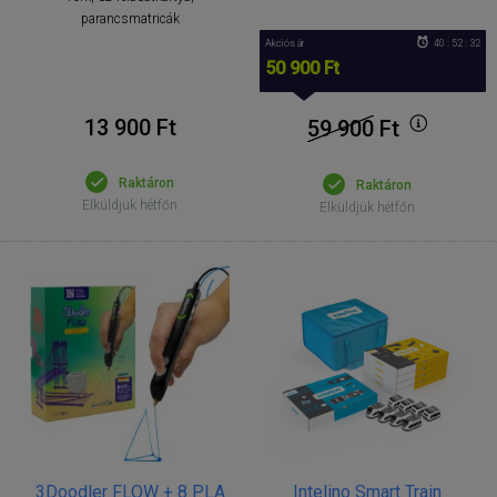
parancsmatricák
Akciós ár
40 : 52 : 31
50 900 Ft
13 900 Ft
59 900
Ft
Raktáron
Raktáron
Elküldjük hétfőn
Elküldjük hétfőn
3Doodler FLOW + 8 PLA
Intelino Smart Train