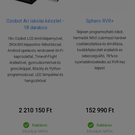
Ozobot Ari iskolai készlet -
Sphero RVR+
18 darabos
Teljesen programozható robot,
harmadik féltől származó hardver
18x Ozobot LCD érintőképernyővel,
csatlakoztatása és elindítása,
390x390 képpontos felbontással,
továbbfejlesztett érzékelők és
Android operációs rendszerrel Wi-Fi
sebességváltó, 78%-os
kapcsolattal, Time-of-Flight
nyomatéknövekedés az RVR-hez
érzékelővel, gyorsulásmérővel és
képest
giroszkóppal, Blockly és Python
programozással, LED lámpákkal és
hangszóróval
152 990 Ft
2 210 150 Ft
Raktáron
Raktáron
Elküldjük hétfőn
Elküldjük hétfőn