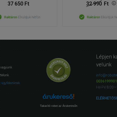
37 650 Ft
32 990
Ft
Raktáron
Elküldjük hétfőn
Raktáron
Elküldjük h
Lépjen k
velünk
i vagyunk
info@robotw
ztelünk
0036199901
 ügyfeleinknek
Hé-Pé 8:00—
ELÉRHETŐS
Takarító robot az Árukeresőn