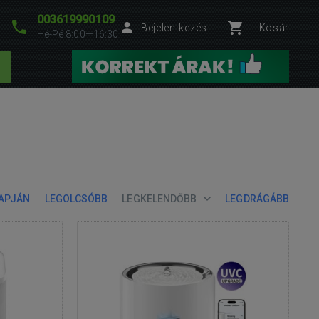
003619990109
Bejelentkezés
Kosár
Hé-Pé 8:00—16:30
LAPJÁN
LEGOLCSÓBB
LEGKELENDŐBB
LEGDRÁGÁBB