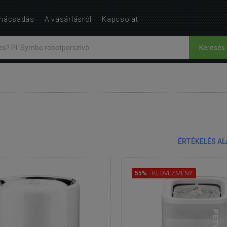
nácsadás
A vásárlásról
Kapcsolat
Keresés
ÉRTÉKELÉS A
55%
KEDVEZMÉNY