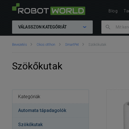
Blog
Ta
VÁLASSZON KATEGÓRIÁT
Ön
Bevezetés
Okos otthon
SmartPet
Szökőkutak
itt
van::
Szökőkutak
Kategóriák
Automata tápadagolók
Szökőkutak