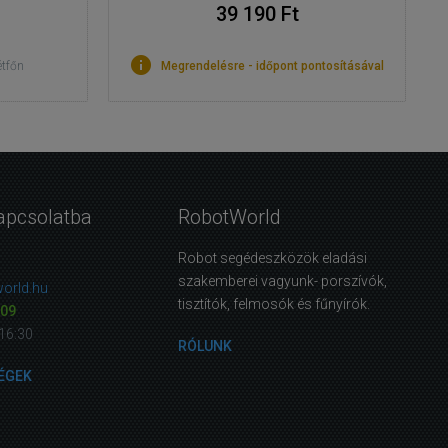
39 190 Ft
étfőn
Megrendelésre - időpont pontosításával
apcsolatba
RobotWorld
Robot segédeszközök eladási
szakemberei vagyunk- porszívók,
orld.hu
tisztítók, felmosók és fűnyírók.
09
16:30
RÓLUNK
ÉGEK