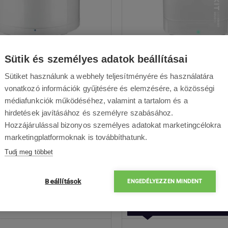
tkit Eversweet 3 Pro
Petkit Eversweet So
Sütik és személyes adatok beállításai
Sütiket használunk a webhely teljesítményére és használatára
t kutyáknak és macskáknak -
Szökőkút - Kistestű kutyák 
lom 1,8 l; méretei 19,5 x 19,5 x
számára alkalmas, Háro
vonatkozó információk gyűjtésére és elemzésére, a közösségi
cm; súly 1,28 kg, többrétegű
szűrőrendszer, Ultra-csendes 
médiafunkciók működéséhez, valamint a tartalom és a
őrendszer aktív szénnel és
Könnyű tisztítás, Vízkapacit
hirdetések javításához és személyre szabásához.
erélő gyantával, 3 üzemmód:
Hozzájárulással bizonyos személyes adatokat marketingcélokra
ens, normál és éjszakai, vezérlés
marketingplatformoknak is továbbíthatunk.
IT alkalmazáson keresztül
Tudj meg többet
th-on, csendes működés 35 dB-
látás USB kábelen keresztül, 304
Beállítások
sdamentes acél belső rész
ENGEDÉLYEZZEN MINDENT
Akciós ár
14 690 Ft