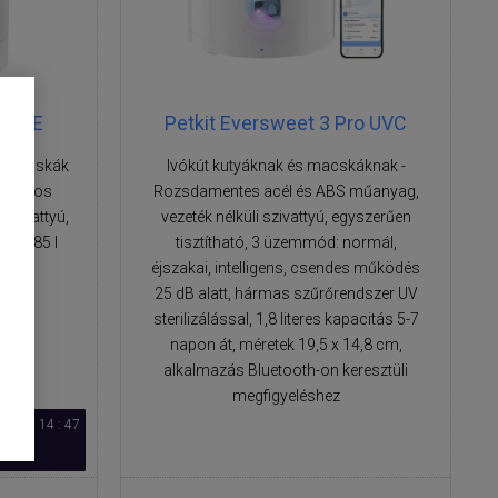
lo SE
Petkit Eversweet 3 Pro UVC
és macskák
Ivókút kutyáknak és macskáknak -
mszoros
Rozsdamentes acél és ABS műanyag,
szivattyú,
vezeték nélküli szivattyú, egyszerűen
ás 1,85 l
tisztítható, 3 üzemmód: normál,
éjszakai, intelligens, csendes működés
25 dB alatt, hármas szűrőrendszer UV
sterilizálással, 1,8 literes kapacitás 5-7
napon át, méretek 19,5 x 14,8 cm,
alkalmazás Bluetooth-on keresztüli
megfigyeléshez
20 : 14 : 46