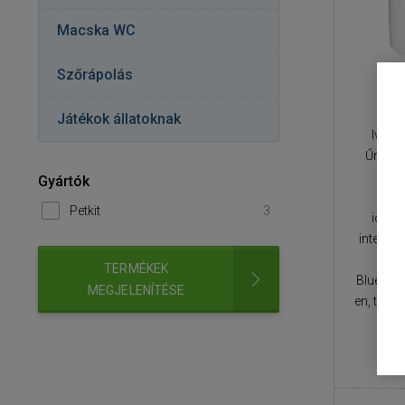
Macska WC
Szőrápolás
Pe
Játékok állatoknak
Ivókú
Űrtarta
14,8 
Gyártók
szűr
Petkit
3
ioncs
intellig
PETK
TERMÉKEK
Bluetoo
MEGJELENÍTÉSE
en, tápel
roz