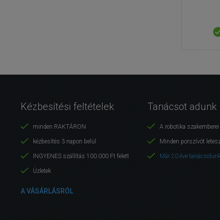
Kézbesítési feltételek
Tanácsot adunk
minden RAKTÁRON
A robotika szakembere
kézbesítés 3 napon belül
Minden porszívót letes
INGYENES szállítás 100.000 Ft felett
Már 20 éve tanácsolunk
Üzletek
A VÁSÁRLÁSRÓL