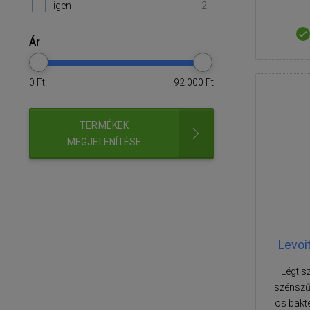
igen
2
Ár
0
Ft
92 000
Ft
TERMÉKEK
MEGJELENÍTÉSE
Levoi
Légtis
szénszű
os bakté