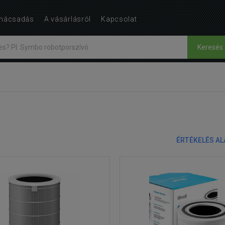
nácsadás
A vásárlásról
Kapcsolat
Keresés
ÉRTÉKELÉS A