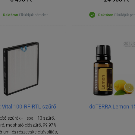
Raktáron
Elküldjük pénteken
Raktáron
Elküldjük pé
t Vital 100-RF-RTL szűrő
doTERRA Lemon 1
ztító szűrők - Hepa H13 szűrő,
rő, mosható előszűrő, 99,97%-
rium- és részecske-eltávolítás,