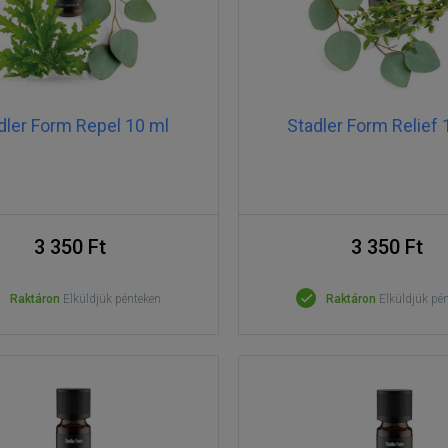
dler Form Repel 10 ml
Stadler Form Relief 
3 350 Ft
3 350 Ft
Raktáron
Elküldjük pénteken
Raktáron
Elküldjük pé