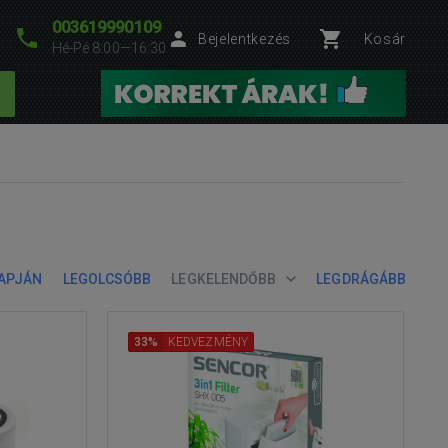
003619990109
Bejelentkezés
Kosár
Hé-Pé 8:00—16:30
LAPJÁN
LEGOLCSÓBB
LEGKELENDŐBB
LEGDRÁGÁBB
33%
KEDVEZMÉNY