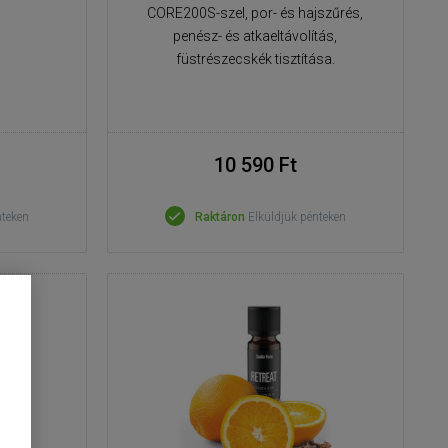
CORE200S-szel, por- és hajszűrés,
penész- és atkaeltávolítás,
füstrészecskék tisztítása.
10 590 Ft
nteken
Raktáron
Elküldjük pénteken