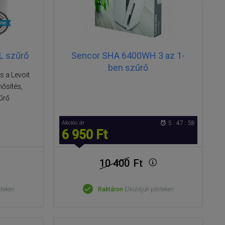
L szűrő
Sencor SHA 6400WH 3 az 1-
ben szűrő
is a Levoit
ősítés,
űrő
Akciós ár
5 : 47 : 57
6 950 Ft
10 400
Ft
nteken
Raktáron
Elküldjük pénteken