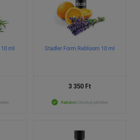
 10 ml
Stadler Form Rebloom 10 ml
3 350 Ft
nteken
Raktáron
Elküldjük pénteken