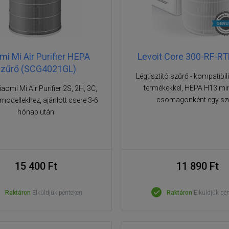
mi Mi Air Purifier HEPA
Levoit Core 300-RF-RT
szűrő (SCG4021GL)
Légtisztító szűrő - kompatibil
termékekkel, HEPA H13 min
aomi Mi Air Purifier 2S, 2H, 3C,
csomagonként egy sz
modellekhez, ajánlott csere 3-6
hónap után
15 400 Ft
11 890 Ft
Raktáron
Elküldjük pénteken
Raktáron
Elküldjük pé