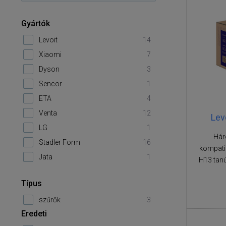
Gyártók
Levoit
14
Xiaomi
7
Dyson
3
Sencor
1
ETA
4
Venta
12
Lev
LG
1
Hár
Stadler Form
16
kompatib
Jata
1
H13 tan
Típus
szűrők
3
Eredeti