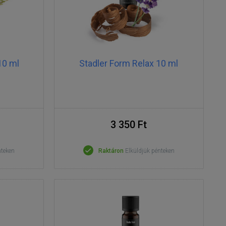
10 ml
Stadler Form Relax 10 ml
3 350 Ft
nteken
Raktáron
Elküldjük pénteken