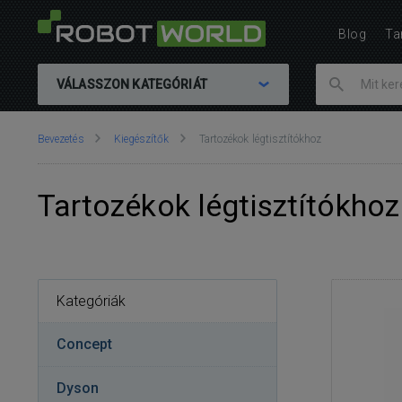
Blog
Ta
VÁLASSZON KATEGÓRIÁT
Ön
Bevezetés
Kiegészítők
Tartozékok légtisztítókhoz
itt
van::
Tartozékok légtisztítókhoz
Kategóriák
Concept
Dyson