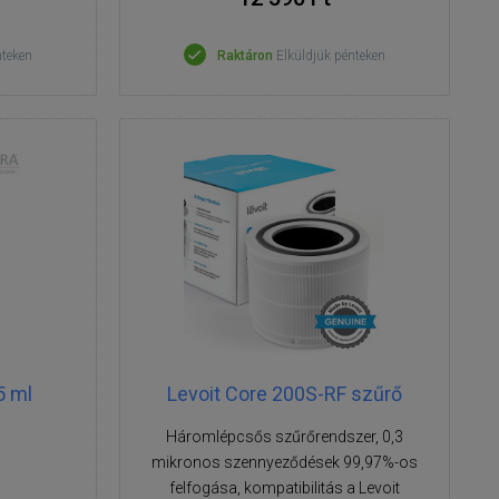
nteken
Raktáron
Elküldjük pénteken
5 ml
Levoit Core 200S-RF szűrő
Háromlépcsős szűrőrendszer, 0,3
mikronos szennyeződések 99,97%-os
felfogása, kompatibilitás a Levoit