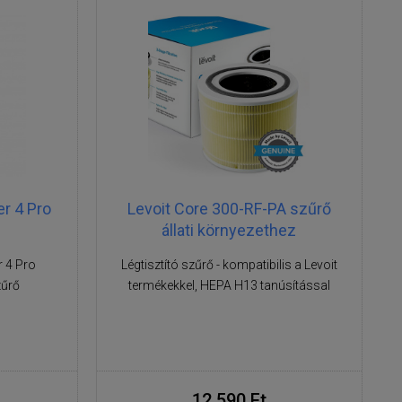
er 4 Pro
Levoit Core 300-RF-PA szűrő
állati környezethez
r 4 Pro
Légtisztító szűrő - kompatibilis a Levoit
zűrő
termékekkel, HEPA H13 tanúsítással
12 590 Ft