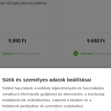
ital 100 légtisztító készülékhez
9 890 Ft
9 690 Ft
Raktáron
Elküldjük pénteken
Raktáron
Elküldjük pé
Sütik és személyes adatok beállításai
Sütiket használunk a webhely teljesítményére és használatára
vonatkozó információk gyűjtésére és elemzésére, a közösségi
médiafunkciók működéséhez, valamint a tartalom és a
hirdetések javításához és személyre szabásához.