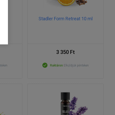
ancs
Stadler Form Retreat 10 ml
3 350 Ft
nteken
Raktáron
Elküldjük pénteken