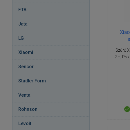
ETA
Jata
Xiao
LG
Szűrő Xi
Xiaomi
3H, Pro 
Sencor
Stadler Form
Venta
Rohnson
Levoit