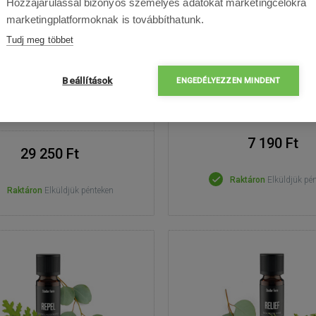
Hozzájárulással bizonyos személyes adatokat marketingcélokra
marketingplatformoknak is továbbíthatunk.
Tudj meg többet
ler Form Roger kettős
Venta Organic Nar
szűrő H12
Beállítások
ENGEDÉLYEZZEN MINDENT
7 190 Ft
29 250 Ft
Raktáron
Elküldjük pé
Raktáron
Elküldjük pénteken