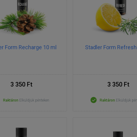
er Form Recharge 10 ml
Stadler Form Refresh
3 350 Ft
3 350 Ft
Raktáron
Elküldjük pénteken
Raktáron
Elküldjük pé