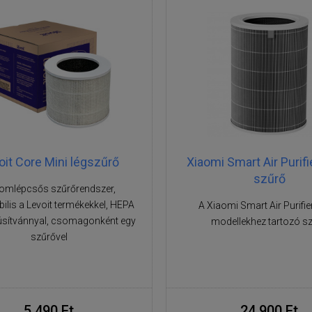
oit Core Mini légszűrő
Xiaomi Smart Air Purifi
szűrő
omlépcsős szűrőrendszer,
ilis a Levoit termékekkel, HEPA
A Xiaomi Smart Air Purifie
úsítvánnyal, csomagonként egy
modellekhez tartozó s
szűrővel
5 490 Ft
24 900 Ft