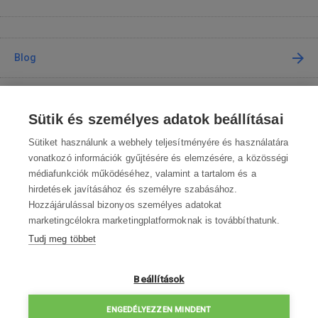
Blog
Tanácsadás
Sütik és személyes adatok beállításai
A vásárlásról
Sütiket használunk a webhely teljesítményére és használatára
vonatkozó információk gyűjtésére és elemzésére, a közösségi
médiafunkciók működéséhez, valamint a tartalom és a
Kapcsolat
hirdetések javításához és személyre szabásához.
Hozzájárulással bizonyos személyes adatokat
Lépjen kapcsolatba velünk
marketingcélokra marketingplatformoknak is továbbíthatunk.
Tudj meg többet
info@robotworld.hu
003619990109
Hé-Pé 8:00—16:30
Beállítások
ELÉRHETŐSÉGEK
ENGEDÉLYEZZEN MINDENT