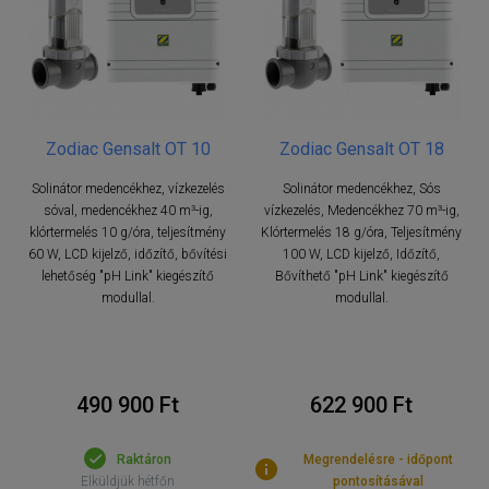
Zodiac Gensalt OT 10
Zodiac Gensalt OT 18
Solinátor medencékhez, vízkezelés
Solinátor medencékhez, Sós
sóval, medencékhez 40 m³-ig,
vízkezelés, Medencékhez 70 m³-ig,
klórtermelés 10 g/óra, teljesítmény
Klórtermelés 18 g/óra, Teljesítmény
60 W, LCD kijelző, időzítő, bővítési
100 W, LCD kijelző, Időzítő,
lehetőség "pH Link" kiegészítő
Bővíthető "pH Link" kiegészítő
modullal.
modullal.
490 900 Ft
622 900 Ft
Raktáron
Megrendelésre - időpont
Elküldjük hétfőn
pontosításával