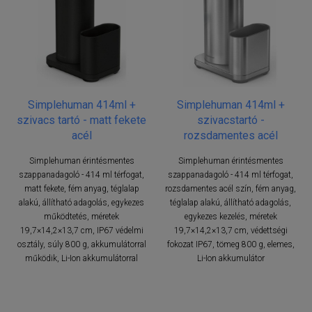
Simplehuman 414ml +
Simplehuman 414ml +
szivacs tartó - matt fekete
szivacstartó -
acél
rozsdamentes acél
Simplehuman érintésmentes
Simplehuman érintésmentes
szappanadagoló - 414 ml térfogat,
szappanadagoló - 414 ml térfogat,
matt fekete, fém anyag, téglalap
rozsdamentes acél szín, fém anyag,
alakú, állítható adagolás, egykezes
téglalap alakú, állítható adagolás,
működtetés, méretek
egykezes kezelés, méretek
19,7×14,2×13,7 cm, IP67 védelmi
19,7×14,2×13,7 cm, védettségi
osztály, súly 800 g, akkumulátorral
fokozat IP67, tömeg 800 g, elemes,
működik, Li-Ion akkumulátorral
Li-Ion akkumulátor