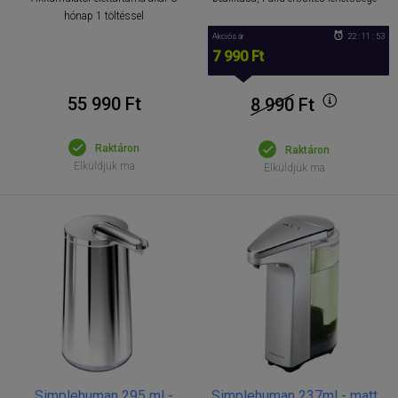
hónap 1 töltéssel
Akciós ár
22 : 11 : 53
7 990 Ft
55 990 Ft
8 990
Ft
Raktáron
Raktáron
Elküldjük ma
Elküldjük ma
Simplehuman 295 ml -
Simplehuman 237ml - matt