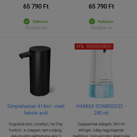
65 790 Ft
65 790 Ft
Raktáron
Raktáron
Elküldjük ma
Elküldjük ma
11%
KEDVEZMÉNY
HiMAXX SDMBG0252 -
Simplehuman 414ml - matt
280 ml
fekete acél
Szappanhab adagoló, 280 ml
Dugulásbiztos szivattyú, No Drip
térfogat, Adag nagyságának
funkció - a szappan nem csöpög,
beállítása, Falra erősítés lehetősége
Akkumulátor élettartama akár 3