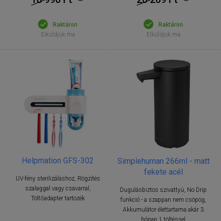
Raktáron
Raktáron
Elküldjük ma
Elküldjük ma
Helpmation GFS-302
Simplehuman 266ml - matt
fekete acél
UV-fény sterilizáláshoz, Rögzítés
szalaggal vagy csavarral,
Dugulásbiztos szivattyú, No Drip
Töltőadapter tartozék
funkció - a szappan nem csöpög,
Akkumulátor élettartama akár 3
hónap 1 töltéssel