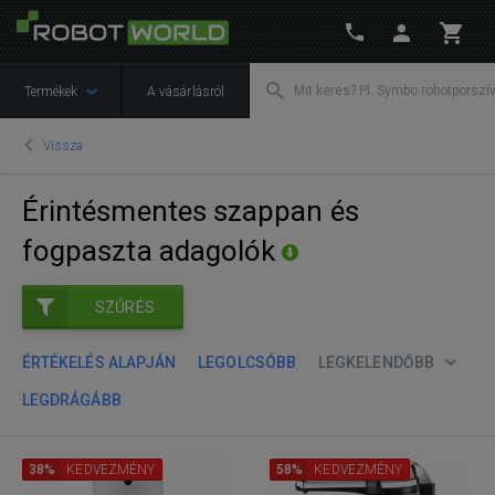
Termékek
A vásárlásról
Vissza
Érintésmentes szappan és
fogpaszta adagolók
SZŰRÉS
ÉRTÉKELÉS ALAPJÁN
LEGOLCSÓBB
LEGKELENDŐBB
LEGDRÁGÁBB
38%
KEDVEZMÉNY
58%
KEDVEZMÉNY