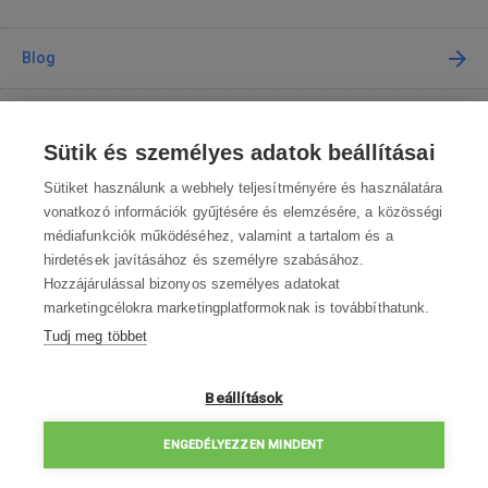
Blog
Tanácsadás
Sütik és személyes adatok beállításai
A vásárlásról
Sütiket használunk a webhely teljesítményére és használatára
vonatkozó információk gyűjtésére és elemzésére, a közösségi
médiafunkciók működéséhez, valamint a tartalom és a
Kapcsolat
hirdetések javításához és személyre szabásához.
Hozzájárulással bizonyos személyes adatokat
Lépjen kapcsolatba velünk
marketingcélokra marketingplatformoknak is továbbíthatunk.
Tudj meg többet
info@robotworld.hu
003619990109
Hé-Pé 8:00—16:30
Beállítások
ELÉRHETŐSÉGEK
ENGEDÉLYEZZEN MINDENT