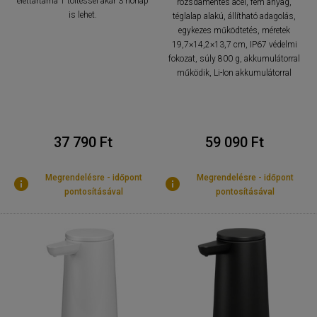
élettartama 1 töltéssel akár 3 hónap
rozsdamentes acél, fém anyag,
is lehet.
téglalap alakú, állítható adagolás,
egykezes működtetés, méretek
19,7×14,2×13,7 cm, IP67 védelmi
fokozat, súly 800 g, akkumulátorral
működik, Li-Ion akkumulátorral
37 790 Ft
59 090 Ft
Megrendelésre - időpont
Megrendelésre - időpont
pontosításával
pontosításával