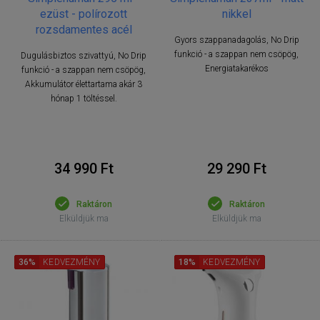
ezüst - polírozott
nikkel
rozsdamentes acél
Gyors szappanadagolás, No Drip
funkció - a szappan nem csöpög,
Dugulásbiztos szivattyú, No Drip
Energiatakarékos
funkció - a szappan nem csöpög,
Akkumulátor élettartama akár 3
hónap 1 töltéssel.
34 990 Ft
29 290 Ft
Raktáron
Raktáron
Elküldjük ma
Elküldjük ma
36%
KEDVEZMÉNY
18%
KEDVEZMÉNY