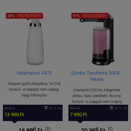
26%
KEDVEZMÉNY
61%
KEDVEZMÉNY
Helpmation V473
Symbo Touchless 500A -
fekete
Szappan gyors adagolása, No Drip
funkció - a szappan nem csepeg,
Űrtartalom 500 ml, Adagméret
Nagy töltőnyílás
állítás, Falra szerelhető, No Drip
funkció - a szappan nem csöpög
Akciós ár
22 : 11 : 52
Akciós ár
22 : 11 : 52
13 990 Ft
7 990 Ft
18 990
Ft
20 269
Ft