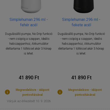
Simplehuman 296 ml -
Simplehuman 296 ml -
fehér acél
fekete acél
Dugulásálló pumpa, No Drip funkció
Dugulásálló pumpa, No Drip funkció
- nem csöpög a szappan, Ideális
- nem csöpög a szappan, Ideális
habszappanhoz, Akkumulátor
habszappanhoz, Akkumulátor
élettartama 1 töltéssel akár 3 hónap
élettartama 1 töltéssel akár 3 hónap
is lehet.
is lehet.
41 890 Ft
41 890 Ft
Megrendelésre - időpont
Megrendelésre - időpont
pontosításával
pontosításával
Várjuk az érkezését 10. 9. 2026