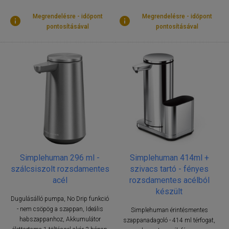
Megrendelésre - időpont
Megrendelésre - időpont
pontosításával
pontosításával
Simplehuman 296 ml -
Simplehuman 414ml +
szálcsiszolt rozsdamentes
szivacs tartó - fényes
acél
rozsdamentes acélból
készült
Dugulásálló pumpa, No Drip funkció
- nem csöpög a szappan, Ideális
Simplehuman érintésmentes
habszappanhoz, Akkumulátor
szappanadagoló - 414 ml térfogat,