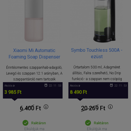
Symbo Touchless 500A -
Xiaomi Mi Automatic
ezüst
Foaming Soap Dispenser
Űrtartalom 500 ml, Adagméret
Érintésmentes szappanhab-adagoló,
állítás, Falra szerelhető, No Drip
Levegő és szappan 12:1 arányban, A
funkció - a szappan nem csöpög
szappantároló nem tartozék
Akciós ár
22 : 11 : 52
Akciós ár
22 : 11 : 52
3 985 Ft
8 490 Ft
6 400
Ft
20 269
Ft
Raktáron
Raktáron
Elküldjük ma
Elküldjük ma