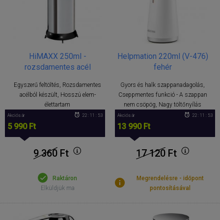
HiMAXX 250ml -
Helpmation 220ml (V-476)
rozsdamentes acél
fehér
Egyszerű feltöltés, Rozsdamentes
Gyors és halk szappanadagolás,
acélból készült, Hosszú elem-
Cseppmentes funkció - A szappan
élettartam
nem csöpög, Nagy töltőnyílás
Akciós ár
22 : 11 : 53
Akciós ár
22 : 11 : 53
5 990 Ft
13 990 Ft
9 360
Ft
17 120
Ft
Raktáron
Megrendelésre - időpont
Elküldjük ma
pontosításával