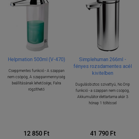
Helpmation 500ml (V-470)
Simplehuman 266ml -
fényes rozsdamentes acél
Cseppmentes funkció - A szappan
kivitelben
nem csöpög, A szappanmennyiség
beállításának lehetősége, Falra
Dugulásbiztos szivattyú, No Drip
rögzíthető
funkció - a szappan nem csöpög,
Akkumulátor élettartama akár 3
hónap 1 töltéssel
12 850 Ft
41 790 Ft