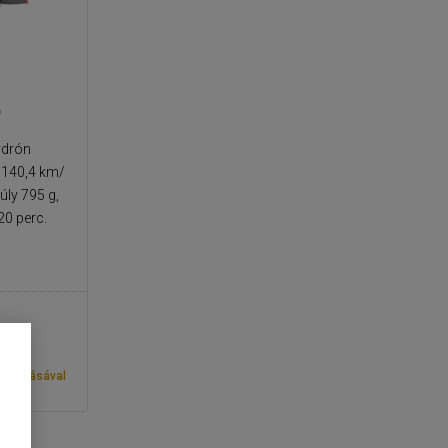
o
ydrón
 140,4 km/
úly 795 g,
20 perc.
ntosításával