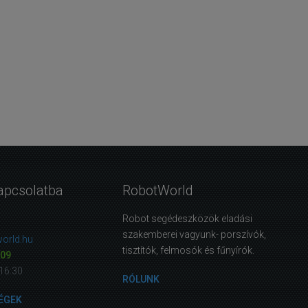
apcsolatba
RobotWorld
Robot segédeszközök eladási
szakemberei vagyunk- porszívók,
orld.hu
tisztítók, felmosók és fűnyírók.
09
16:30
RÓLUNK
ÉGEK