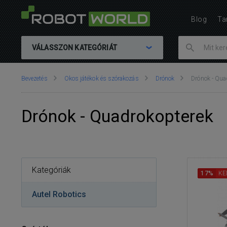
Blog
Ta
VÁLASSZON KATEGÓRIÁT
Ön
Bevezetés
Okos játékok és szórakozás
Drónok
Drónok - Qua
itt
van::
Drónok - Quadrokopterek
Kategóriák
17%
KE
Autel Robotics