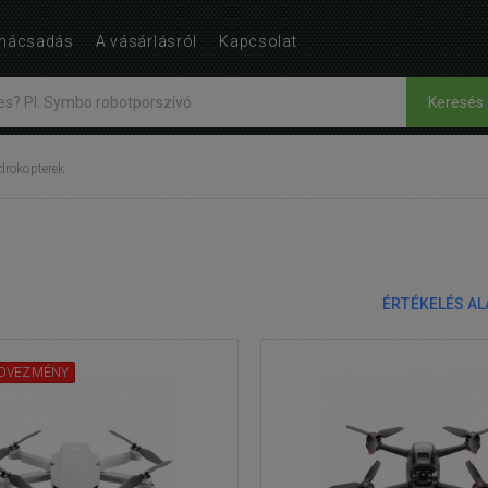
nácsadás
A vásárlásról
Kapcsolat
Keresés
drokopterek
ÉRTÉKELÉS A
DVEZMÉNY