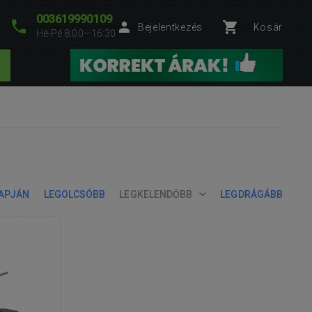
003619990109
Bejelentkezés
Kosár
Hé-Pé 8:00—16:30
LAPJÁN
LEGOLCSÓBB
LEGKELENDŐBB
LEGDRÁGÁBB