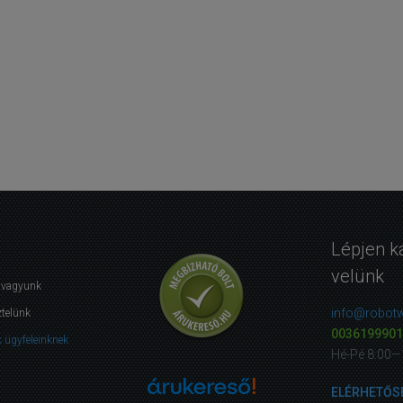
Lépjen k
velünk
i vagyunk
info@robotw
ztelünk
0036199901
 ügyfeleinknek
Hé-Pé 8:00—
ELÉRHETŐS