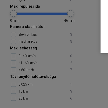
Max. repülési idő
0
min
46
min
Kamera stabilizátor
elektronikus
3
mechanikus
8
Max. sebesség
0 - 40 km/h
0
41 - 60 km/h
2
> 60 km/h
7
Távirányító hatótávolsága
0.025 km
1
10 km
3
20 km
6