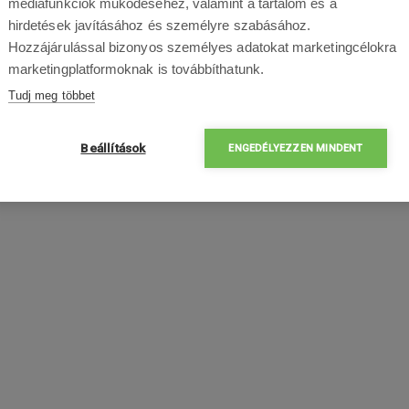
médiafunkciók működéséhez, valamint a tartalom és a
hirdetések javításához és személyre szabásához.
Hozzájárulással bizonyos személyes adatokat marketingcélokra
marketingplatformoknak is továbbíthatunk.
Tudj meg többet
Beállítások
ENGEDÉLYEZZEN MINDENT