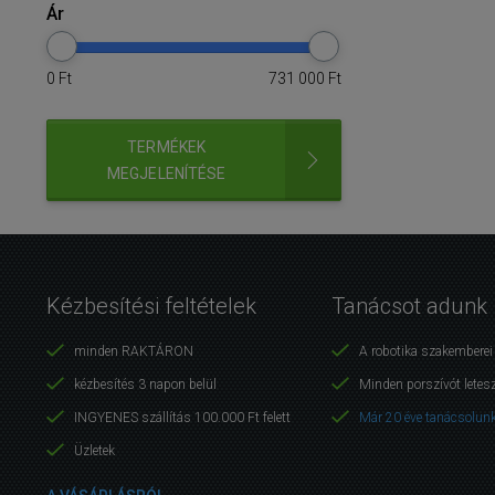
Ár
0
Ft
731 000
Ft
TERMÉKEK
MEGJELENÍTÉSE
Kézbesítési feltételek
Tanácsot adunk
minden RAKTÁRON
A robotika szakembere
kézbesítés 3 napon belül
Minden porszívót letes
INGYENES szállítás 100.000 Ft felett
Már 20 éve tanácsolunk
Üzletek