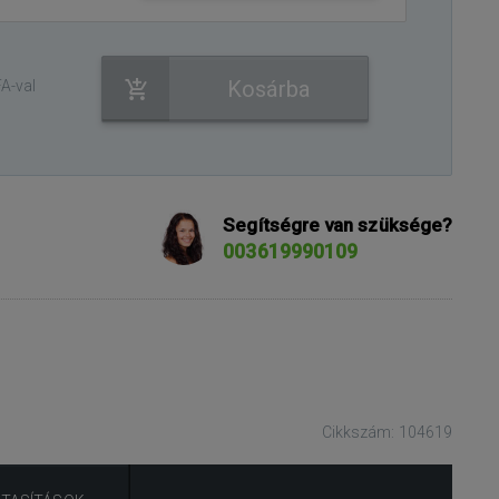
Kosárba
A-val
Segítségre van szüksége?
003619990109
Cikkszám: 104619