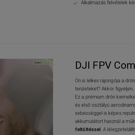
Alkalmazás felvételek k
DJI FPV Com
Ön is lelkes rajongója a drón
területeket? Akkor figyeljen
Ez a prémium drón kiemelkedi
és első osztályú aerodinam
sebességgel is képes repü
akkumulátort használ a mű
feltöltéssel
. A lélegzetelál