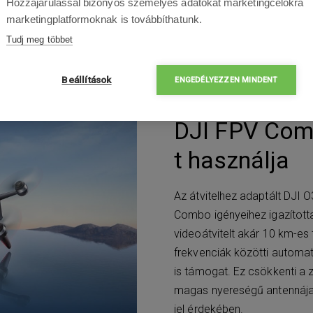
Hozzájárulással bizonyos személyes adatokat marketingcélokra
még a legdinamikusabb
marketingplatformoknak is továbbíthatunk.
Tudj meg többet
Beállítások
ENGEDÉLYEZZEN MINDENT
DJI FPV Comb
t használja
Az átvitelhez adaptált DJI 
Combo igényeihez igazítottak
videoátvitelt akár 10 km-es 
frekvenciák közötti automati
is támogat. Ez csökkenti a 
magas nyereségű antennája 
jel érdekében.