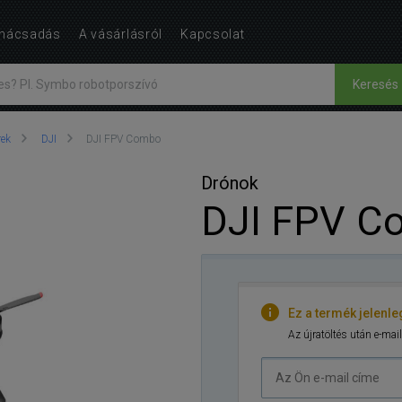
nácsadás
A vásárlásról
Kapcsolat
Keresés
rek
DJI
DJI FPV Combo
Drónok
DJI FPV C
Ez a termék jelenle
Az újratöltés után e-mail
Az
Ön