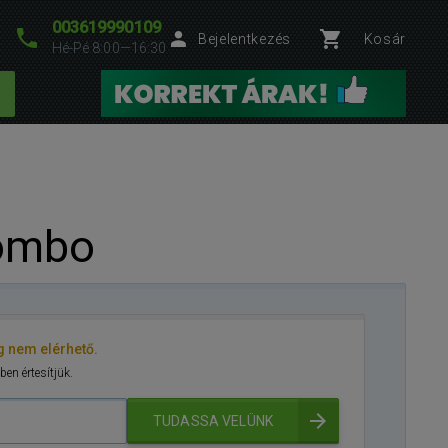
003619990109
Bejelentkezés
Kosár
Hé-Pé 8:00—16:30
ombo
g nem elérhető.
ben értesítjük.
TUDASSA VELÜNK