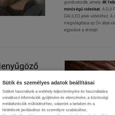
gondoskodik, amely
4K fel
minőségű videókat.
A DJI 
GALILEO jelek vételéhez. A d
megvilágítása az Ön által vá
egyedivé a drónját.
lenyűgöző
Sütik és személyes adatok beállításai
másodperc sebességgel, 120
Sütiket használunk a webhely teljesítményére és használatára
 rögzít, még a legapróbb
vonatkozó információk gyűjtésére és elemzésére, a közösségi
n nagyszerűek legyenek,
médiafunkciók működéséhez, valamint a tartalom és a
hirdetések javításához és személyre szabásához.
ndelkezik a A DJI FPV