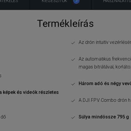
RTÉKELÉS
KIEGÉSZÍTŐK
HASZNÁLATI 
3
Termékleírás
Az drón intuitív vezérlésé
Az automatikus frekvencia
magas bitrátával, korláto
s
Három adó és négy vevő 
a képek és videók részletes
A DJI FPV Combo drón há
ndő
Súlya mindössze
795 g