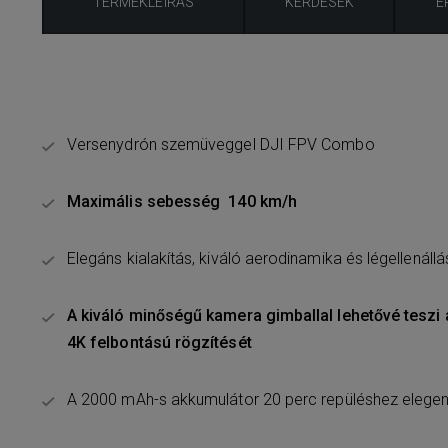
TERMÉKLEÍRÁS
KÉRDÉSEK
É
Versenydrón szemüveggel DJI FPV Combo
Maximális sebesség 140 km/h
Elegáns kialakítás, kiváló aerodinamika és légellenállá
A kiváló minőségű kamera gimballal lehetővé teszi 
4K felbontású rögzítését
A 2000 mAh-s akkumulátor 20 perc repüléshez elege