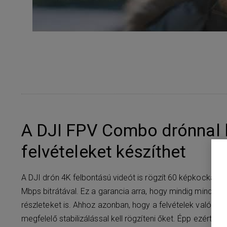
A DJI FPV Combo drónnal 
felvételeket készíthet
A DJI drón 4K felbontású videót is rögzít 60 képkocka/
Mbps bitrátával. Ez a garancia arra, hogy mindig mindent
részleteket is. Ahhoz azonban, hogy a felvételek valóba
megfelelő stabilizálással kell rögzíteni őket. Épp ezért re