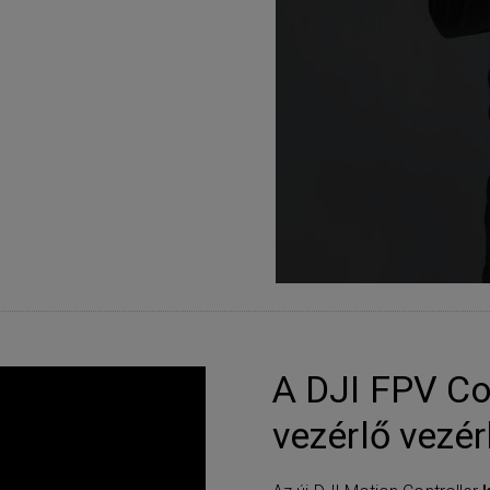
A DJI FPV C
vezérlő vezérl