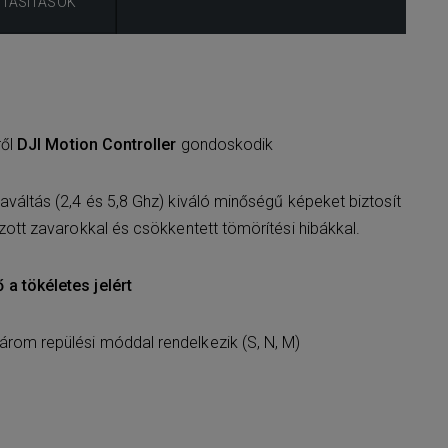
UTASÍTÁSOK
ről
DJI Motion Controller
gondoskodik
váltás (2,4 és 5,8 Ghz) kiváló minőségű képeket biztosít
zott zavarokkal és csökkentett tömörítési hibákkal.
a tökéletes jelért
rom repülési móddal rendelkezik (S, N, M)