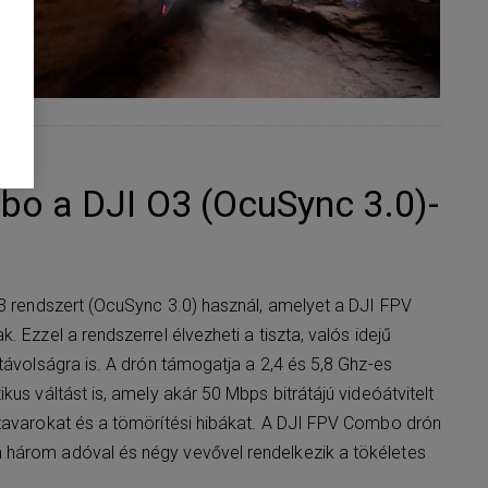
o a DJI O3 (OcuSync 3.0)-
O3 rendszert (OcuSync 3.0) használ, amelyet a DJI FPV
. Ezzel a rendszerrel élvezheti a tiszta, valós idejű
távolságra is. A drón támogatja a 2,4 és 5,8 Ghz-es
kus váltást is, amely akár 50 Mbps bitrátájú videóátvitelt
zavarokat és a tömörítési hibákat. A DJI FPV Combo drón
három adóval és négy vevővel rendelkezik a tökéletes