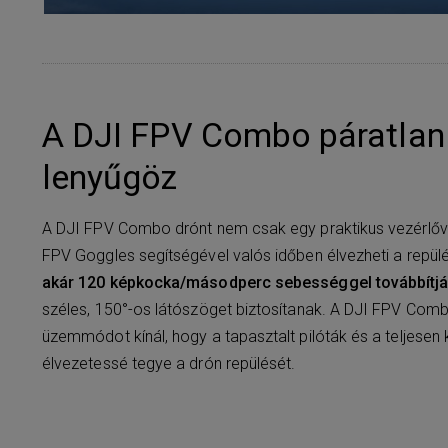
A DJI FPV Combo páratlan 
lenyűgöz
A DJI FPV Combo drónt nem csak egy praktikus vezérlővel 
FPV Goggles segítségével valós időben élvezheti a repül
akár 120 képkocka/másodperc sebességgel továbbítjá
széles, 150°-os látószöget biztosítanak. A DJI FPV Co
üzemmódot kínál, hogy a tapasztalt pilóták és a teljesen
élvezetessé tegye a drón repülését.