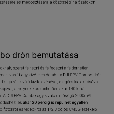
észítésére és megosztására a közösségi hálózatokon
bo drón bemutatása
oknak, szeret felnézni és felfedezni a felderítetlen
, mert van itt egy kivételes darab - a DJI FPV Combo drón.
k igazán kiváló kivitelezésével, elegáns kialakításával
ikájával, amelynek köszönhetően akár 140 km/h
lni. A DJI FPV Combo egy kiváló minőségű 2000mAh
ködéshez, és
akár 20 percig is repülhet egyetlen
lító fotókról és videókról az 1/2,3 colos CMOS-érzékelő