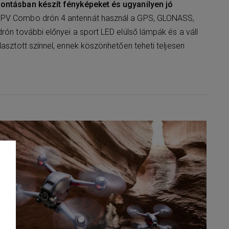
bontásban készít fényképeket és ugyanilyen jó
FPV Combo drón 4 antennát használ a GPS, GLONASS,
rón további előnyei a sport LED elülső lámpák és a váll
lasztott színnel, ennek köszönhetően teheti teljesen