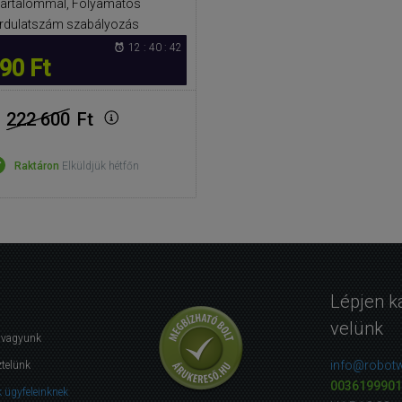
tartalommal, Folyamatos
rdulatszám szabályozás
12 : 40 : 42
90 Ft
222 600
Ft
Raktáron
Elküldjük hétfőn
Lépjen k
velünk
i vagyunk
info@robotw
ztelünk
0036199901
 ügyfeleinknek