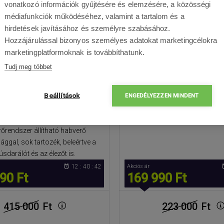
vonatkozó információk gyűjtésére és elemzésére, a közösségi
90010
Bemeneti teljesítmény 120
médiafunkciók működéséhez, valamint a tartalom és a
belső fogaskerekek, Sok ta
robotgép - Erőteljes 1700 W-os
hirdetések javításához és személyre szabásához.
Rozsdamentes acél tál 5
,7 literes rozsdamentes acél tál
Hozzájárulással bizonyos személyes adatokat marketingcélokra
űrtartalommal, Folyam
 3,5 literes tál fedővel, Beépített
marketingplatformoknak is továbbíthatunk.
fordulatszám szabály
umozó dobozzal és zacskó
Tudj meg többet
akozással, Beépített digitális
i mérleg TARE funkcióval, 12
Beállítások
ség LED kijelzővel és PULSE
ENGEDÉLYEZZEN MINDENT
val, Nagy, teljes fém szerkezet
pített lámpával, planetáris
rőrendszer állítható habverő
gal, sok tartozék, beleértve a
úsdarálót és az élezőt is.
12 : 40 : 42
Akciós ár
90 Ft
169 990 Ft
415 000
Ft
223 000
Ft