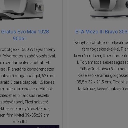
 Gratus Evo Max 1028
ETA Mezo III Bravo 30
90061
Konyhai robotgép - Teljesítm
fém fogaskerekekkel, Plan
robotgép - 1500 W teljesítmény
keverőrendszer, Rozsdamentes
t folyamatos szabályozásával,
l, Folyamatos sebességsza
-es rozsdamentes acél tál LED
FitForOne habverő kis ada
ssal, Planetáris keverőrendszer
Késélező kerámia görgőkkel
ó habverő magassággal, 62 mm-
35,5 x 32 x 21,5 cm, Flexibili
ráló 3 darálólappal, 1,5 literes
tartalmaz, keverő habverő é
urmixgép turmixok és koktélok
zítéséhez, 3 tárcsás reszelő
sségváltóval, Flexi habverő
khez és könnyű tésztákhoz,
sen fém kivitel 39x35x29 cm
mérettel