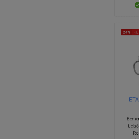
24%
KE
ETA 
Bemen
belső
Roz