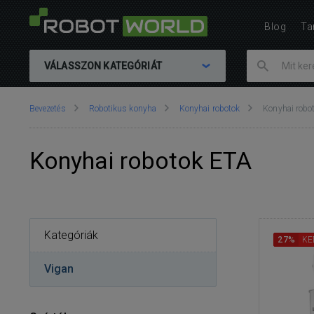
Blog
Ta
VÁLASSZON KATEGÓRIÁT
Ön
Bevezetés
Robotikus konyha
Konyhai robotok
Konyhai robo
itt
van::
Konyhai robotok ETA
Kategóriák
27%
KE
Vigan