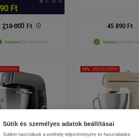
12 : 40 : 42
90 Ft
219 000
Ft
45 890 Ft
Raktáron
Elküldjük hétfőn
Raktáron
Elküldjük h
VEZMÉNY
24%
KEDVEZMÉNY
Sütik és személyes adatok beállításai
Sütiket használunk a webhely teljesítményére és használatára
atus Kuliner II Max 2038
ETA Storio II 2043 