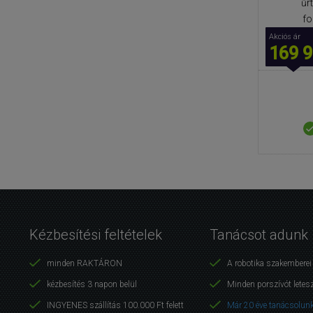
űr
fo
Akciós ár
169 9
Kézbesítési feltételek
Tanácsot adunk
minden RAKTÁRON
A robotika szakembere
kézbesítés 3 napon belül
Minden porszívót letes
INGYENES szállítás 100.000 Ft felett
Már 20 éve tanácsolunk