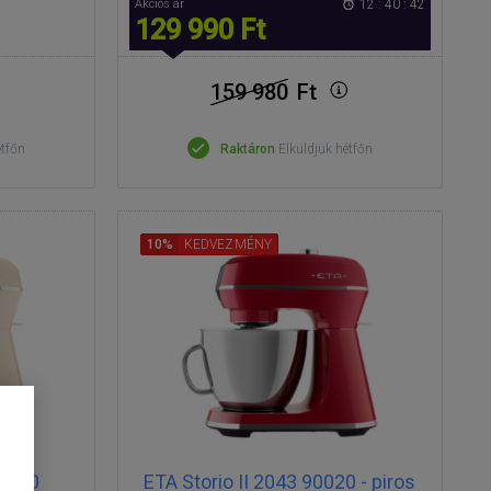
Akciós ár
12 : 40 : 42
129 990 Ft
159 980
Ft
étfőn
Raktáron
Elküldjük hétfőn
10%
KEDVEZMÉNY
90010
ETA Storio II 2043 90020 - piros