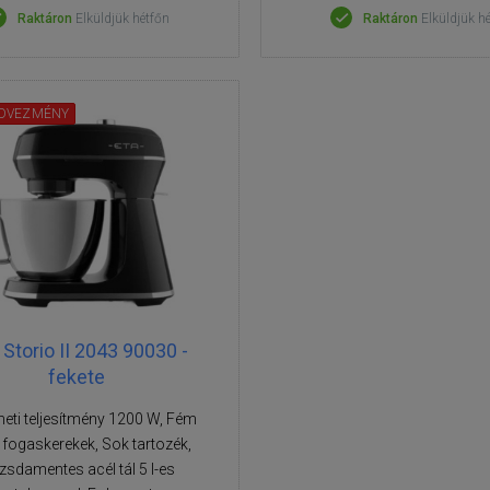
Raktáron
Elküldjük hétfőn
Raktáron
Elküldjük h
DVEZMÉNY
Storio II 2043 90030 -
fekete
eti teljesítmény 1200 W, Fém
 fogaskerekek, Sok tartozék,
sdamentes acél tál 5 l-es