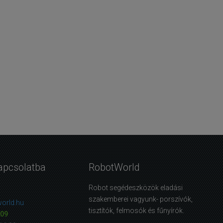
apcsolatba
RobotWorld
Robot segédeszközök eladási
szakemberei vagyunk- porszívók,
orld.hu
tisztítók, felmosók és fűnyírók.
09