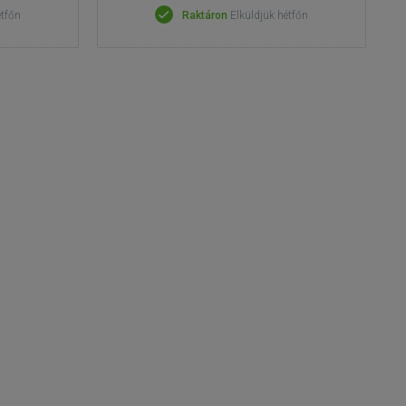
étfőn
Raktáron
Elküldjük hétfőn