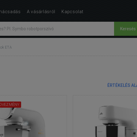
nácsadás
A vásárlásról
Kapcsolat
Keresés
tok ETA
ÉRTÉKELÉS A
DVEZMÉNY