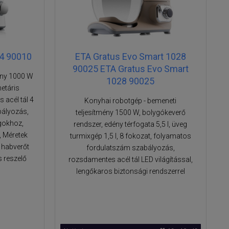
34 90010
ETA Gratus Evo Smart 1028
90025 ETA Gratus Evo Smart
ény 1000 W
1028 90025
etáris
 acél tál 4
Konyhai robotgép - bemeneti
bályozás,
teljesítmény 1500 W, bolygókeverő
gokhoz,
rendszer, edény térfogata 5,5 l, üveg
, Méretek
turmixgép 1,5 l, 8 fokozat, folyamatos
s habverőt
fordulatszám szabályozás,
s reszelő
rozsdamentes acél tál LED világítással,
lengőkaros biztonsági rendszerrel