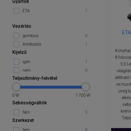
Gyártók
ETA
7
Vezérlés
ETA
gombos
8
érintkezős
1
Konyhai 
Kijelző
8 fokoza
igen
1
5,5 l
nem
8
világítá
állíthat
Teljesítmény-felvétel
es húsda
üveg t
0
W
1 700
W
elkés
Sebességváltók
sebe
kréme
fém
9
Telje
Szerkezet
fém
8