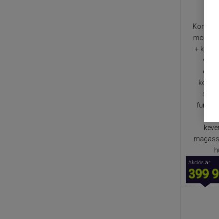
Konyhai 
motor, 6
+ kisebb
váku
csatl
konyha
sebes
funkció
beé
keve
magasság
h
Akciós ár
399 9