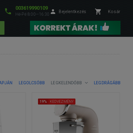
003619990109
Bejelentkezés
Kosár
Hé-Pé 8:00—16:30
LAPJÁN
LEGOLCSÓBB
LEGKELENDŐBB
LEGDRÁGÁBB
19%
KEDVEZMÉNY