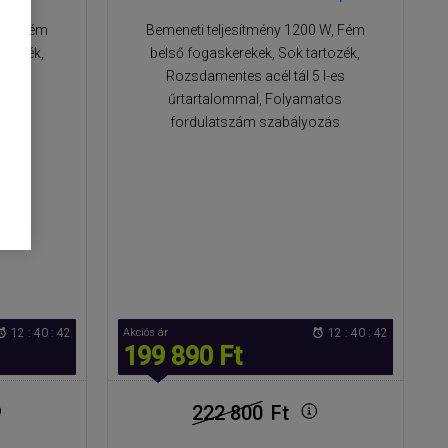
0 W, Fém
Bemeneti teljesítmény 1200 W, Fém
rtozék,
belső fogaskerekek, Sok tartozék,
 l-es
Rozsdamentes acél tál 5 l-es
atos
űrtartalommal, Folyamatos
ozás
fordulatszám szabályozás
12 : 40 : 42
Akciós ár
12 : 40 : 42
199 890 Ft
222 800
Ft