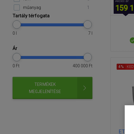
Akciós ár
159 1
műanyag
1
Tartály térfogata
0
l
7
l
Ár
0
Ft
400 000
Ft
4%
KED
TERMÉKEK
MEGJELENÍTÉSE
ETA Gr