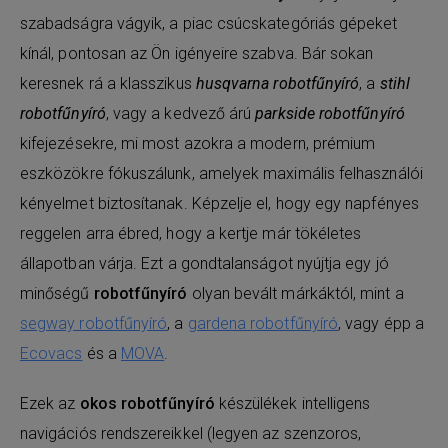
szabadságra vágyik, a piac csúcskategóriás gépeket
kínál, pontosan az Ön igényeire szabva. Bár sokan
keresnek rá a klasszikus
husqvarna robotfűnyíró
, a
stihl
robotfűnyíró
, vagy a kedvező árú
parkside robotfűnyíró
kifejezésekre, mi most azokra a modern, prémium
eszközökre fókuszálunk, amelyek maximális felhasználói
kényelmet biztosítanak. Képzelje el, hogy egy napfényes
reggelen arra ébred, hogy a kertje már tökéletes
állapotban várja. Ezt a gondtalanságot nyújtja egy jó
minőségű
robotfűnyíró
olyan bevált márkáktól, mint a
segway robotfűnyíró
, a
gardena robotfűnyíró
, vagy épp a
Ecovacs
és a
MOVA
.
Ezek az
okos robotfűnyíró
készülékek intelligens
navigációs rendszereikkel (legyen az szenzoros,