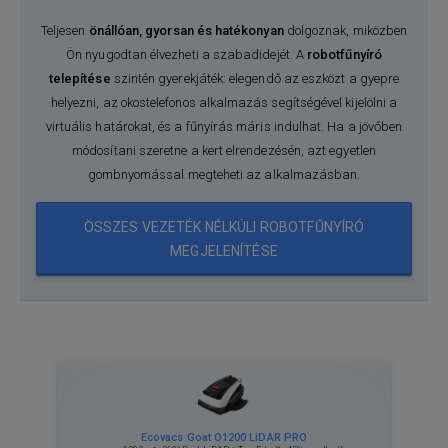
Teljesen
önállóan, gyorsan és hatékonyan
dolgoznak, miközben
Ön nyugodtan élvezheti a szabadidejét. A
robotfűnyíró
telepítése
szintén gyerekjáték: elegendő az eszközt a gyepre
helyezni, az okostelefonos alkalmazás segítségével kijelölni a
virtuális határokat, és a fűnyírás máris indulhat. Ha a jövőben
módosítani szeretne a kert elrendezésén, azt egyetlen
gombnyomással megteheti az alkalmazásban.
ÖSSZES VEZETÉK NÉLKÜLI ROBOTFŰNYÍRÓ
MEGJELENÍTÉSE
Ecovacs Goat O1200 LiDAR PRO