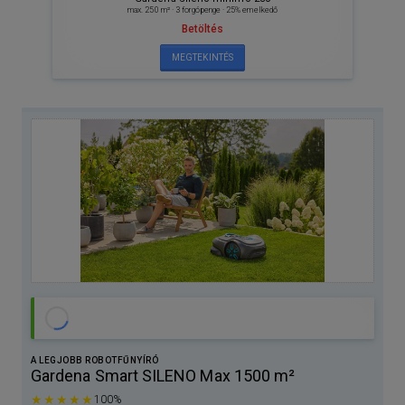
max. 250 m² · 3 forgópenge · 25% emelkedő
Betöltés
MEGTEKINTÉS
A LEGJOBB ROBOTFŰNYÍRÓ
Gardena Smart SILENO Max 1500 m²
★★★★★
100%