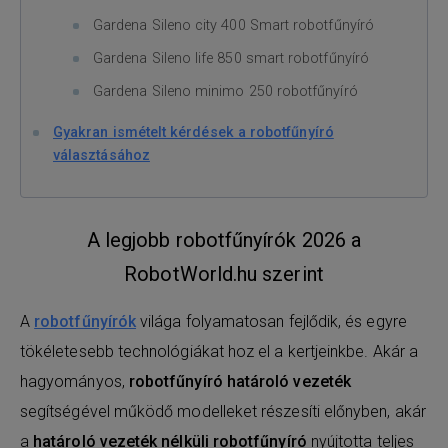
Gardena Sileno city 400 Smart robotfűnyíró
Gardena Sileno life 850 smart robotfűnyíró
Gardena Sileno minimo 250 robotfűnyíró
Gyakran ismételt kérdések a robotfűnyíró
választásához
A legjobb robotfűnyírók 2026 a
RobotWorld.hu szerint
A
robotfűnyírók
világa folyamatosan fejlődik, és egyre
tökéletesebb technológiákat hoz el a kertjeinkbe. Akár a
hagyományos,
robotfűnyíró határoló vezeték
segítségével működő modelleket részesíti előnyben, akár
a
határoló vezeték nélküli robotfűnyíró
nyújtotta teljes