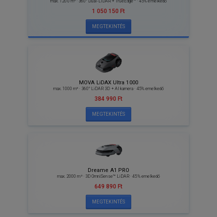
max. 1200 m² · 360° Dual-LiDAR + TrueEdge™ · 45% emelkedő
1 050 150 Ft
MEGTEKINTÉS
MOVA LiDAX Ultra 1000
max. 1000 m² · 360° LiDAR 3D + AI kamera · 45% emelkedő
384 990 Ft
MEGTEKINTÉS
Dreame A1 PRO
max. 2000 m² · 3D OmniSense™ LiDAR · 45% emelkedő
649 890 Ft
MEGTEKINTÉS