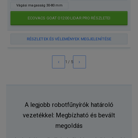
Vágási magasság 30-80 mm
ECOVACS GOAT O1200 LIDAR PRO RÉSZLETEI
RÉSZLETEK ÉS VÉLEMÉNYEK MEGJELENÍTÉSE
‹
›
1 / 5
A legjobb robotfűnyírók határoló
vezetékkel: Megbízható és bevált
megoldás