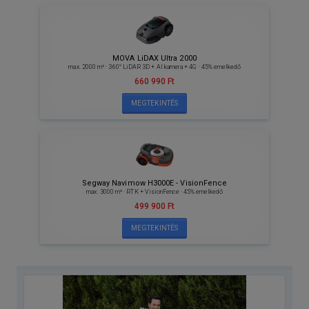
MOVA LiDAX Ultra 2000
max. 2000 m² · 360° LiDAR 3D + AI kamera + 4G · 45% emelkedő
660 990 Ft
MEGTEKINTÉS
Segway Navimow H3000E - VisionFence
max. 3000 m² · RTK + VisionFence · 45% emelkedő
499 900 Ft
MEGTEKINTÉS