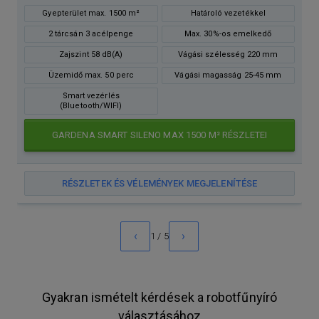
Gyepterület max. 1500 m²
Határoló vezetékkel
2 tárcsán 3 acélpenge
Max. 30%-os emelkedő
Zajszint 58 dB(A)
Vágási szélesség 220 mm
Üzemidő max. 50 perc
Vágási magasság 25-45 mm
Smart vezérlés
(Bluetooth/WIFI)
GARDENA SMART SILENO MAX 1500 M² RÉSZLETEI
RÉSZLETEK ÉS VÉLEMÉNYEK MEGJELENÍTÉSE
‹
›
1 / 5
Gyakran ismételt kérdések a robotfűnyíró
választásához