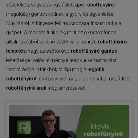
vezetékes, vagy épp egy fejlett
gps robotfűnyíró
megoldás) gondoskodnak a gyors és egyenletes
fűnyírásról. A fűnyesedék mulcsozása frissen tartja a
gyepet. A modern funkciók, mint az okostelefonos
alkalmazásból történő vezérlés, a könnyű
robotfűnyíró
telepítés
, vagy az esőtől óvó
robotfűnyíró garázs
lehetősége, valódi élménnyé teszik a karbantartást.
Inspirálódjon listánkból, találja meg a
legjobb
robotfűnyírót
, és könnyítse meg a döntését a megfelelő
robotfűnyíró árak
megismerésével!