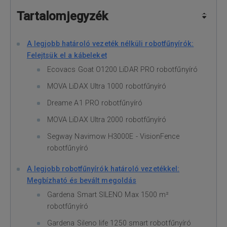
Tartalomjegyzék
A legjobb határoló vezeték nélküli robotfűnyírók:
Felejtsük el a kábeleket
Ecovacs Goat O1200 LiDAR PRO robotfűnyíró
MOVA LiDAX Ultra 1000 robotfűnyíró
Dreame A1 PRO robotfűnyíró
MOVA LiDAX Ultra 2000 robotfűnyíró
Segway Navimow H3000E - VisionFence
robotfűnyíró
A legjobb robotfűnyírók határoló vezetékkel:
Megbízható és bevált megoldás
Gardena Smart SILENO Max 1500 m²
robotfűnyíró
Gardena Sileno life 1250 smart robotfűnyíró