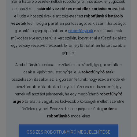
Bár a határoló vezeték nélküli robotfűnyíró innovációk lenyűgözőek,
a klasszikus,
határoló vezetékes modellek korántsem avultak
el
. Sőt! A hosszú évek alatt tökéletesített
robotfűnyíró határoló
vezeték
technológia páratlan pontosságot és kiszámíthatóságot
garantál a gyepápolásban. A
robotfűnyírók
ezen típusainak
működési elve egyszerű: a kert szélén, közvetlenül a fűszálak alatt
egy vékony vezetéket fektetünk le, amely láthatatlan határt szab a
gépnek.
A robotfűnyíró pontosan érzékeli ezt a kábelt, így garantáltan
csak a kijelölt területet nyírja le. A
robotfűnyíró árak
összehasonlításakor az is gyorsan feltűnik, hogy ezek a modellek
pénztárcabarátabbak a bonyolult lézeres rendszereknél, így
remek választást jelentenek, ha egy megbízható
robotfűnyíró
árgép
találatra vágyik, és kedvezőbb költségek mellett szeretne
tökéletes gyepet. Fedezze fel a legnépszerűbb
gardena
robotfűnyíró
modelleket!
ÖSSZES ROBOTFŰNYÍRÓ MEGJELENÍTÉSE