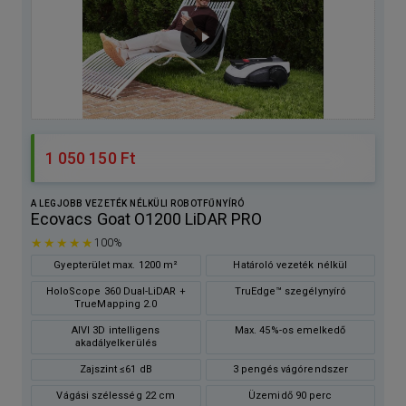
1 050 150 Ft
A LEGJOBB VEZETÉK NÉLKÜLI ROBOTFŰNYÍRÓ
Ecovacs Goat O1200 LiDAR PRO
★★★★★
100%
Gyepterület max. 1200 m²
Határoló vezeték nélkül
HoloScope 360 Dual-LiDAR +
TruEdge™ szegélynyíró
TrueMapping 2.0
AIVI 3D intelligens
Max. 45%-os emelkedő
akadályelkerülés
Zajszint ≤61 dB
3 pengés vágórendszer
Vágási szélesség 22 cm
Üzemidő 90 perc