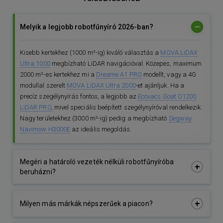
Melyik a legjobb robotfűnyíró 2026-ban?
Kisebb kertekhez (1000 m²-ig) kiváló választás a
MOVA LiDAX
Ultra 1000
megbízható LiDAR navigációval. Közepes, maximum
2000 m²-es kertekhez mi a
Dreame A1 PRO
modellt, vagy a 4G
modullal szerelt
MOVA LiDAX Ultra 2000
-et ajánljuk. Ha a
precíz szegélynyírás fontos, a legjobb az
Ecovacs Goat O1200
LiDAR PRO
, mivel speciális beépített szegélynyíróval rendelkezik.
Nagy területekhez (3000 m²-ig) pedig a megbízható
Segway
Navimow H3000E
az ideális megoldás.
Megéri a határoló vezeték nélküli robotfűnyíróba
beruházni?
Igen, 2026-ban a legnépszerűbb választások a kábel nélküli
Milyen más márkák népszerűek a piacon?
okos gépek. Nincs többé szükség a
robotfűnyíró határoló
vezeték
kimerítő ásására, elegendő csak az okostelefonon