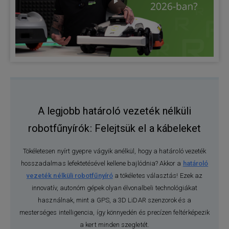
A legjobb határoló vezeték nélküli
robotfűnyírók: Felejtsük el a kábeleket
Tökéletesen nyírt gyepre vágyik anélkül, hogy a határoló vezeték
hosszadalmas lefektetésével kellene bajlódnia? Akkor a
határoló
vezeték nélküli robotfűnyíró
a tökéletes választás! Ezek az
innovatív, autonóm gépek olyan élvonalbeli technológiákat
használnak, mint a GPS, a 3D LiDAR szenzorok és a
mesterséges intelligencia, így könnyedén és precízen feltérképezik
a kert minden szegletét.