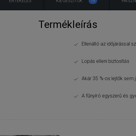
ÉRTÉKELÉS
KIEGÉSZÍTŐK
HASZN
19
Termékleírás
Ellenálló az időjárással 
Lopás elleni biztosítás
Akár 35 %-os lejtők sem 
A fűnyíró egyszerű és g