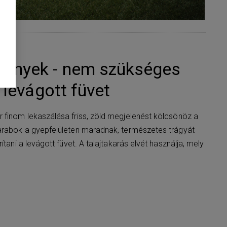
ények - nem szükséges
a levágott füvet
 finom lekaszálása friss, zöld megjelenést kölcsönöz a
darabok a gyepfelületen maradnak, természetes trágyát
ítani a levágott füvet. A talajtakarás elvét használja, mely