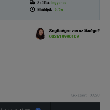
Szállítás
Ingyenes
Elküldjük
hétfőn
Segítségre van szüksége?
003619990109
Cikkszám: 103293