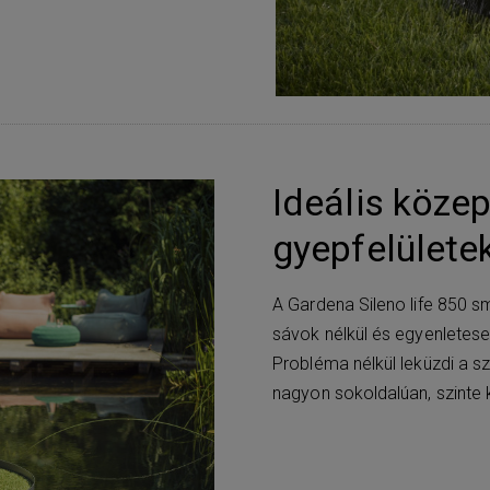
Ideális köze
gyepfelülete
A Gardena Sileno life 850 s
sávok nélkül és egyenletesen
Probléma nélkül leküzdi a sz
nagyon sokoldalúan, szinte k