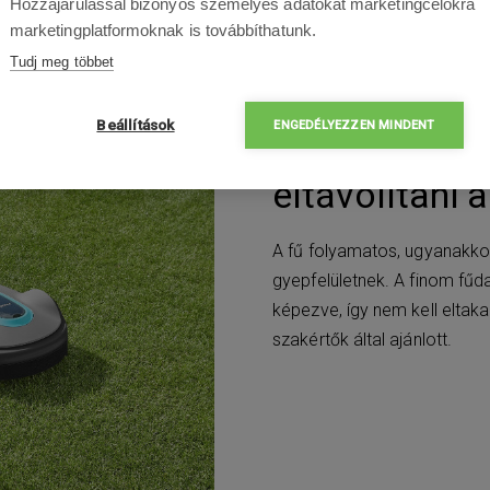
Hozzájárulással bizonyos személyes adatokat marketingcélokra
marketingplatformoknak is továbbíthatunk.
Tudj meg többet
Beállítások
ENGEDÉLYEZZEN MINDENT
Remek eredm
eltávolítani 
A fű folyamatos, ugyanakkor
gyepfelületnek. A finom fű
képezve, így nem kell eltakar
szakértők által ajánlott.