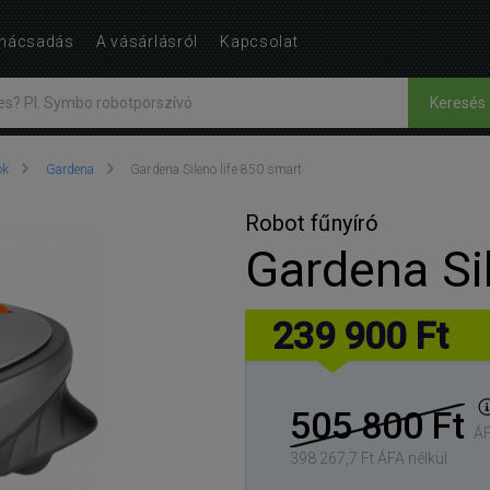
nácsadás
A vásárlásról
Kapcsolat
Keresés
ók
Gardena
Gardena Sileno life 850 smart
Robot fűnyíró
Gardena Sil
239 900 Ft
505 800 Ft
ÁF
398 267,7 Ft ÁFA nélkül