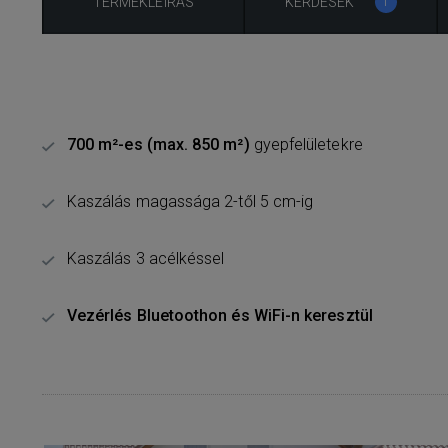
TERMÉKLEÍRÁS
KÉRDÉSEK
1
700 m²-es (max. 850 m²)
gyepfelületekre
Kaszálás magassága 2-től 5 cm-ig
Kaszálás 3 acélkéssel
Vezérlés Bluetoothon és WiFi-n keresztül