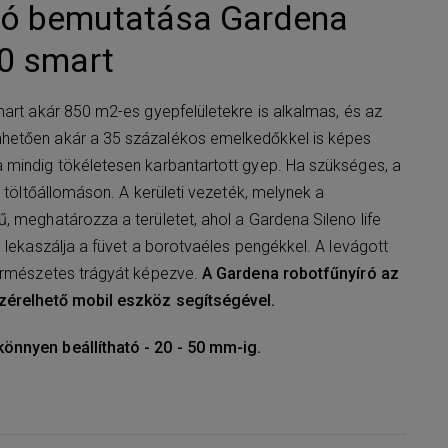
író bemutatása Gardena
50 smart
mart akár 850 m2-es gyepfelületekre is alkalmas, és az
hetően akár a 35 százalékos emelkedőkkel is képes
 mindig tökéletesen karbantartott gyep. Ha szükséges, a
a töltőállomáson. A kerületi vezeték, melynek a
, meghatározza a területet, ahol a Gardena Sileno life
 lekaszálja a füvet a borotvaéles pengékkel. A levágott
természetes trágyát képezve.
A Gardena robotfűnyíró az
ezérelhető mobil eszköz segítségével.
önnyen beállítható - 20 - 50 mm-ig.