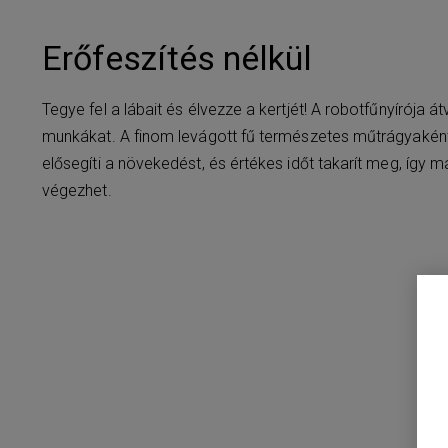
Erőfeszítés nélkül
Tegye fel a lábait és élvezze a kertjét! A robotfűnyírója 
munkákat. A finom levágott fű természetes műtrágyaként
elősegíti a növekedést, és értékes időt takarít meg, így
végezhet.