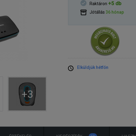
+5 db
Raktáron
Jótállás
36 hónap
Elküldjük hétfőn
+3