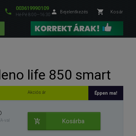
003619990109
Bejelentkezés
Kosár
Hé-Pé 8:00—16:30
eno life 850 smart
Akciós ár
Éppen ma!
Kosárba
A-val