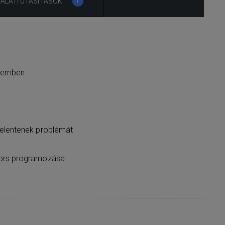
ÁLATI UTASÍTÁSOK
1
szemben
jelentenek problémát
yors programozása