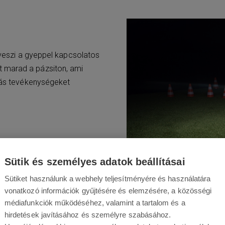
átveszi a gyeppel kapcsolatos
 marad a pázsiton, ami
 más tevékenységeket
Sütik és személyes adatok beállításai
Sütiket használunk a webhely teljesítményére és használatára
vonatkozó információk gyűjtésére és elemzésére, a közösségi
médiafunkciók működéséhez, valamint a tartalom és a
hirdetések javításához és személyre szabásához.