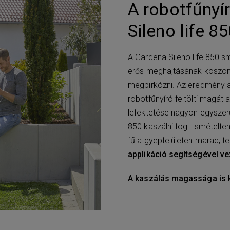
A robotfűny
Sileno life 8
A Gardena Sileno life 850 s
erős meghajtásának köszön
megbirkózni. Az eredmény a
robotfűnyíró feltölti magát 
lefektetése nagyon egyszerű
850 kaszálni fog. Ismételten
fű a gyepfelületen marad, 
applikáció segítségével v
A kaszálás magassága is k