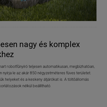
pesen nagy és komplex
khez
mart robotfűnyíró teljesen automatikusan, megbízhatóan,
 nyírja le az akár 850 négyzetméteres füves területet.
űk helyeket és a keskeny átjárókat is. A töltőállomás
orlátozások nélkül beállítható.