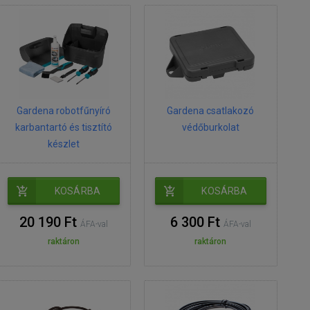
Gardena robotfűnyíró
Gardena csatlakozó
karbantartó és tisztító
védőburkolat
készlet
KOSÁRBA
KOSÁRBA
20 190 Ft
6 300 Ft
ÁFA-val
ÁFA-val
raktáron
raktáron