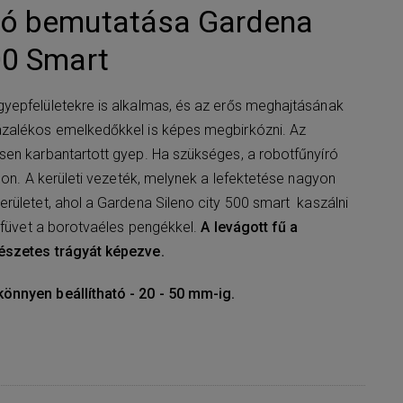
író bemutatása Gardena
00 Smart
yepfelületekre is alkalmas, és az erős meghajtásának
zalékos emelkedőkkel is képes megbirkózni. Az
sen karbantartott gyep. Ha szükséges, a robotfűnyíró
son. A kerületi vezeték, melynek a lefektetése nagyon
rületet, ahol a Gardena Sileno city 500 smart kaszálni
a füvet a borotvaéles pengékkel.
A levágott fű a
észetes trágyát képezve.
önnyen beállítható - 20 - 50 mm-ig.