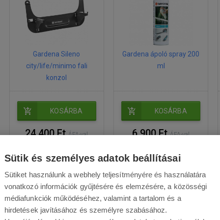
Gardena Sileno
Gardena ápoló spray 200
city/life/minimo fali
ml
konzol
KOSÁRBA
KOSÁRBA
24 400 Ft
6 900 Ft
ÁFA-val
ÁFA-val
raktáron
raktáron
Sütik és személyes adatok beállításai
Sütiket használunk a webhely teljesítményére és használatára
vonatkozó információk gyűjtésére és elemzésére, a közösségi
médiafunkciók működéséhez, valamint a tartalom és a
hirdetések javításához és személyre szabásához.