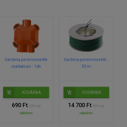
Gardena peremvezeték
Gardena peremvezeték -
csatlakozó - 1db
50 m
KOSÁRBA
KOSÁRBA
690 Ft
14 700 Ft
ÁFA-val
ÁFA-val
raktáron
raktáron