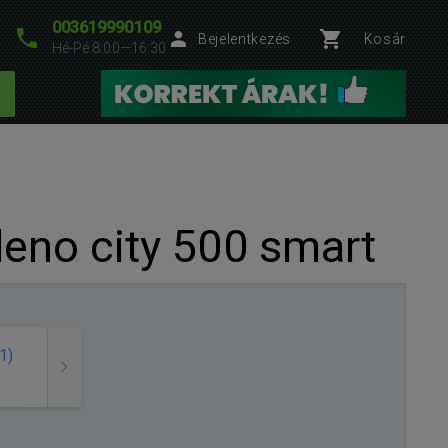
003619990109
Bejelentkezés
Kosár
Hé-Pé 8:00—16:30
leno city 500 smart
1)