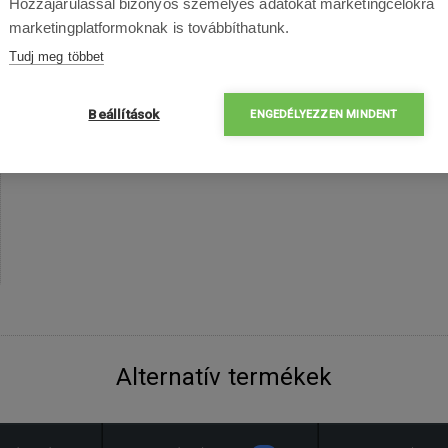
Hozzájárulással bizonyos személyes adatokat marketingcélokra
marketingplatformoknak is továbbíthatunk.
Tudj meg többet
Beállítások
ENGEDÉLYEZZEN MINDENT
Alternatív termékek