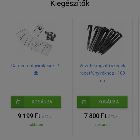
Kiegészítők
Gardena fűnyírókések - 9
Vezetékrögzítő szegek
db
robotfűnyírókhoz - 100
db
KOSÁRBA
KOSÁRBA
9 199 Ft
7 800 Ft
ÁFA-val
ÁFA-val
raktáron
raktáron