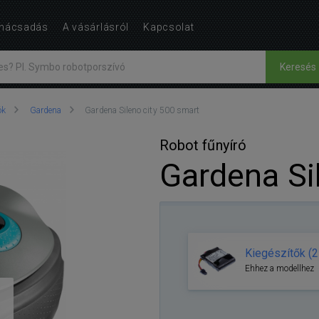
nácsadás
A vásárlásról
Kapcsolat
Keresés
ók
Gardena
Gardena Sileno city 500 smart
Robot fűnyíró
Gardena Si
Kiegészítők (2
Ehhez a modellhez