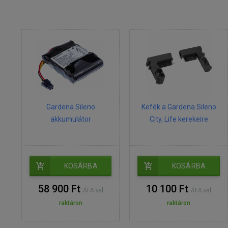
Gardena Sileno
Kefék a Gardena Sileno
akkumulátor
City, Life kerekeire
KOSÁRBA
KOSÁRBA
58 900 Ft
10 100 Ft
ÁFA-val
ÁFA-val
raktáron
raktáron