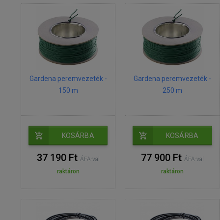
Gardena peremvezeték -
Gardena peremvezeték -
150 m
250 m
KOSÁRBA
KOSÁRBA
37 190 Ft
77 900 Ft
ÁFA-val
ÁFA-val
raktáron
raktáron