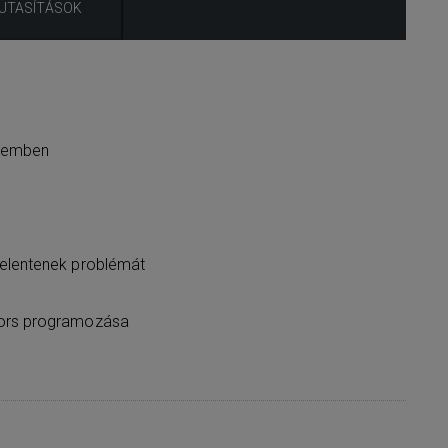
 UTASÍTÁSOK
szemben
jelentenek problémát
yors programozása