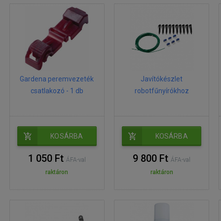
Gardena peremvezeték
Javítókészlet
csatlakozó - 1 db
robotfűnyírókhoz
KOSÁRBA
KOSÁRBA
1 050 Ft
9 800 Ft
ÁFA-val
ÁFA-val
raktáron
raktáron