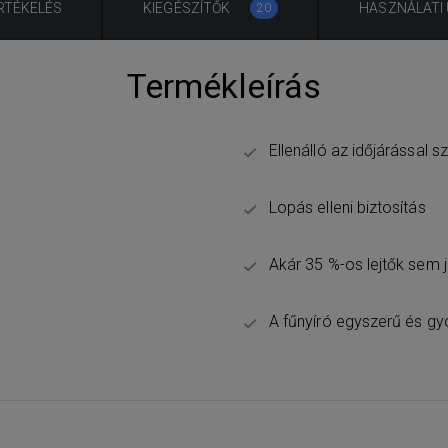
RTÉKELÉS
KIEGÉSZÍTŐK
HASZNÁLATI
20
Termékleírás
Ellenálló az időjárással 
Lopás elleni biztosítás
Akár 35 %-os lejtők sem 
A fűnyíró egyszerű és g