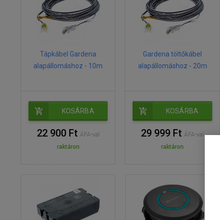
Tápkábel Gardena
Gardena töltőkábel
alapállomáshoz - 10m
alapállomáshoz - 20m
KOSÁRBA
KOSÁRBA
22 900 Ft
29 999 Ft
ÁFA-val
ÁFA-val
raktáron
raktáron