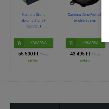
Gardena Sileno
Gardena ZoneProtect -
akkumulátor 59-
területvédelem
32.472.01
KOSÁRBA
KOSÁRBA
55 500 Ft
43 495 Ft
ÁFA-val
ÁFA-val
raktáron
raktáron