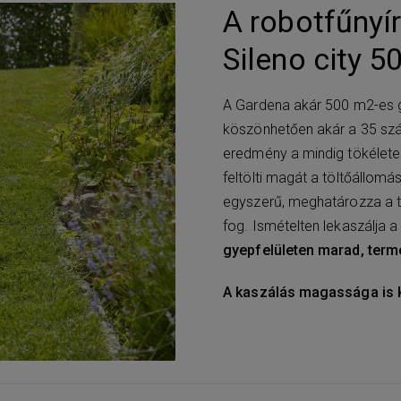
A robotfűny
Sileno city 5
A Gardena akár 500 m2-es g
köszönhetően akár a 35 szá
eredmény a mindig tökélete
feltölti magát a töltőállomá
egyszerű, meghatározza a te
fog. Ismételten lekaszálja 
gyepfelületen marad, term
A kaszálás magassága is k