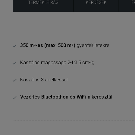
TERMÉKLEÍRÁS
KÉRDÉSEK
É
350 m²-es (max. 500 m²)
gyepfelületekre
Kaszálás magassága 2-től 5 cm-ig
Kaszálás 3 acélkéssel
Vezérlés Bluetoothon és WiFi-n keresztül