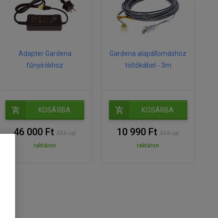
Adapter Gardena
Gardena alapállomáshoz
fűnyírókhoz
töltőkábel - 3m
KOSÁRBA
KOSÁRBA
46 000 Ft
10 990 Ft
ÁFA-val
ÁFA-val
raktáron
raktáron