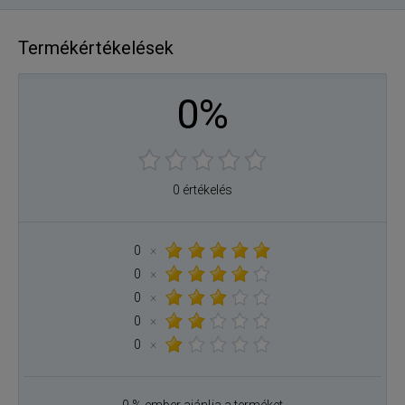
Termékértékelések
0%
0 értékelés
0
×
0
×
0
×
0
×
0
×
0 % ember ajánlja a terméket