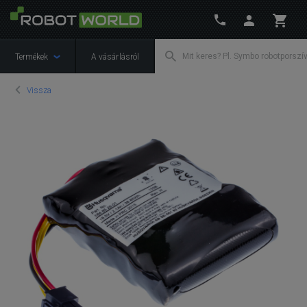
Termékek
A vásárlásról
Vissza