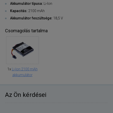
Akkumulátor típusa:
Li-Ion
Kapacitás:
2100 mAh
Akkumulátor feszültsége:
18,5 V
Csomagolás tartalma
1x
Li-Ion 2100 mAh
akkumulátor
Az Ön kérdései