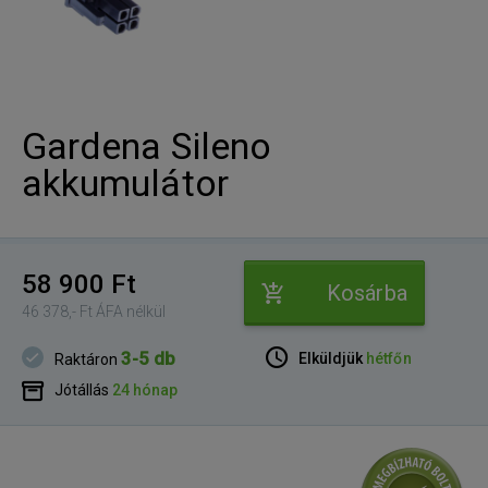
Gardena Sileno
akkumulátor
58 900 Ft
Kosárba
46 378,- Ft ÁFA nélkül
3-5 db
Elküldjük
hétfőn
Raktáron
Jótállás
24 hónap