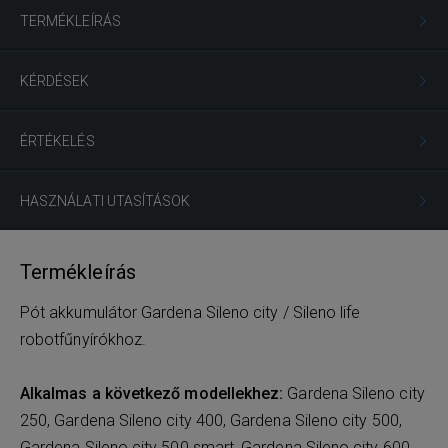
TERMÉKLEÍRÁS
KÉRDÉSEK
ÉRTÉKELÉS
HASZNÁLATI UTASÍTÁSOK
Termékleírás
Pót akkumulátor Gardena Sileno city / Sileno life
robotfűnyírókhoz.
Alkalmas a következő modellekhez:
Gardena Sileno city
250, Gardena Sileno city 400, Gardena Sileno city 500,
Gardena Sileno city 500 smart, Gardena Sileno city 600,