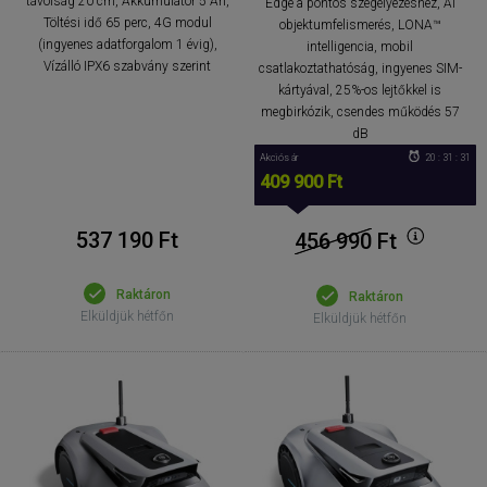
távolság 20 cm, Akkumulátor 5 Ah,
Edge a pontos szegélyezéshez, AI
Töltési idő 65 perc, 4G modul
objektumfelismerés, LONA™
(ingyenes adatforgalom 1 évig),
intelligencia, mobil
Vízálló IPX6 szabvány szerint
csatlakoztathatóság, ingyenes SIM-
kártyával, 25%-os lejtőkkel is
megbirkózik, csendes működés 57
dB
Akciós ár
20 : 31 : 30
409 900 Ft
537 190 Ft
456 990
Ft
Raktáron
Raktáron
Elküldjük hétfőn
Elküldjük hétfőn