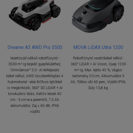
Dreame A3 AWD Pro 3500
MOVA LiDAX Ultra 1200
Vezetőszál nélküli robotfűnyíró -
Robotfűnyíró vezetőkábel nélkül -
3500 m²-ig terjedő gyepfelülethez,
360° LiDAR + AI Vision, Gyep 1200
OmniSense™ 3.0 - AI térképezés
m²-ig, Max. lejtés 45 %, Vágási
kábel nélkül, AWD összkerékhajtás 4
tartomány 20 cm, Akkumulátor 5
hubmotorral - akár 80%-os lejtőkkel
Ah, Töltési idő 65 perc, Vízálló IPX6,
is megbirkózik, 360° 3D LiDAR + AI
Súly 13,8 kg.
binokuláris látás, Kettős kések 40
cm - 3 cm-re a peremtől, 7,5 Ah
akkumulátor, Zaj ≤ 65 dB, IPX6
vízálló