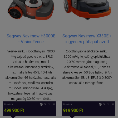
Segway Navimow H3000E
Segway Navimow X330E +
- VisionFence
ingyenes pótlapát szett
Vezeték nélküli robotfűnyíró - 3000
Robotfűnyíró vezetőkábel nélkül -
m²-ig terjedő gyepfelületre, EFLS,
3500 m²-ig terjedő gyepfelülethez,
virtuális határvonal, mobil
20-70 mm vágási magasság
alkalmazás, biztonsági érzékelők,
elektromos állítással, 23,7 cm-es
maximális lejtés 45%, 10,4 Ah
elérés 6 késsel, 50%-os lejtőig, 8 Ah
akkumulátor, 4G hálózatot használ a
akkumulátor, 58 dB, EFLS 3.0 300°-
működéshez, rendkívül csendes
os vizuális támogatással.
működés, mindössze 54 dB(A),
fokozatmentesen állítható vágási
magasság 30-60 mm között
Akciós ár
20 : 31 : 30
Akciós ár
20 : 31 : 30
499 900 Ft
919 900 Ft