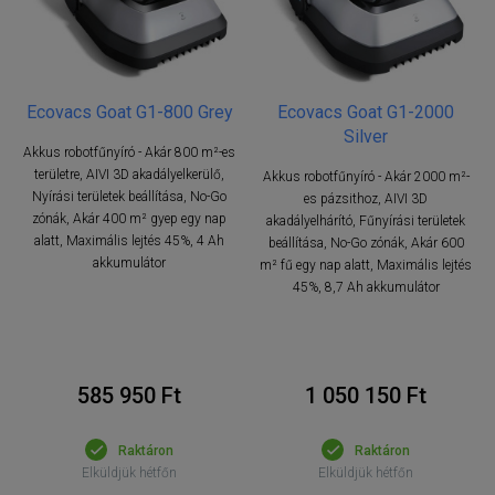
Ecovacs Goat G1-800 Grey
Ecovacs Goat G1-2000
Silver
Akkus robotfűnyíró - Akár 800 m²-es
területre, AIVI 3D akadályelkerülő,
Akkus robotfűnyíró - Akár 2000 m²-
Nyírási területek beállítása, No-Go
es pázsithoz, AIVI 3D
zónák, Akár 400 m² gyep egy nap
akadályelhárító, Fűnyírási területek
alatt, Maximális lejtés 45%, 4 Ah
beállítása, No-Go zónák, Akár 600
akkumulátor
m² fű egy nap alatt, Maximális lejtés
45%, 8,7 Ah akkumulátor
585 950 Ft
1 050 150 Ft
Raktáron
Raktáron
Elküldjük hétfőn
Elküldjük hétfőn