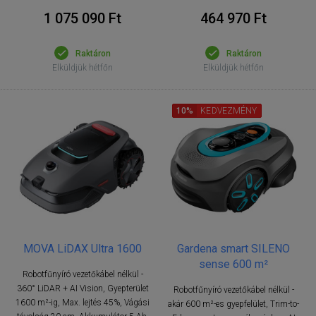
1 075 090 Ft
464 970 Ft
Raktáron
Raktáron
Elküldjük hétfőn
Elküldjük hétfőn
10%
KEDVEZMÉNY
MOVA LiDAX Ultra 1600
Gardena smart SILENO
sense 600 m²
Robotfűnyíró vezetőkábel nélkül -
360° LiDAR + AI Vision, Gyepterület
Robotfűnyíró vezetőkábel nélkül -
1600 m²-ig, Max. lejtés 45%, Vágási
akár 600 m²-es gyepfelület, Trim-to-