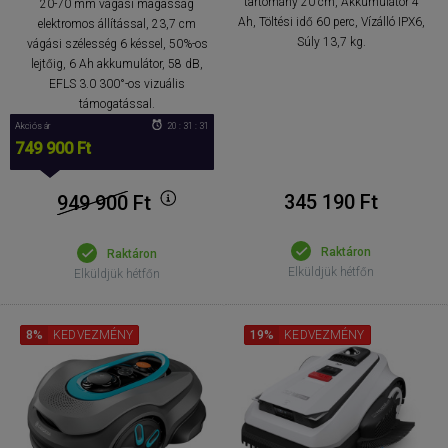
tartomány 20 cm, Akkumulátor 4
20-70 mm vágási magasság
Ah, Töltési idő 60 perc, Vízálló IPX6,
elektromos állítással, 23,7 cm
Súly 13,7 kg.
vágási szélesség 6 késsel, 50%-os
lejtőig, 6 Ah akkumulátor, 58 dB,
EFLS 3.0 300°-os vizuális
támogatással.
Akciós ár
20 : 31 : 30
749 900 Ft
345 190 Ft
949 900
Ft
Raktáron
Raktáron
Elküldjük hétfőn
Elküldjük hétfőn
8%
KEDVEZMÉNY
19%
KEDVEZMÉNY