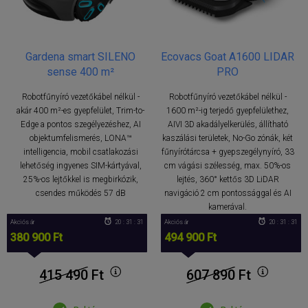
Gardena smart SILENO
Ecovacs Goat A1600 LIDAR
sense 400 m²
PRO
Robotfűnyíró vezetőkábel nélkül -
Robotfűnyíró vezetőkábel nélkül -
akár 400 m²-es gyepfelület, Trim-to-
1600 m²-ig terjedő gyepfelülethez,
Edge a pontos szegélyezéshez, AI
AIVI 3D akadályelkerülés, állítható
objektumfelismerés, LONA™
kaszálási területek, No-Go zónák, két
intelligencia, mobil csatlakozási
fűnyírótárcsa + gyepszegélynyíró, 33
lehetőség ingyenes SIM-kártyával,
cm vágási szélesség, max. 50%-os
25%-os lejtőkkel is megbirkózik,
lejtés, 360° kettős 3D LiDAR
csendes működés 57 dB
navigáció 2 cm pontossággal és AI
kamerával.
Akciós ár
20 : 31 : 30
Akciós ár
20 : 31 : 30
380 900 Ft
494 900 Ft
415 490
Ft
607 890
Ft