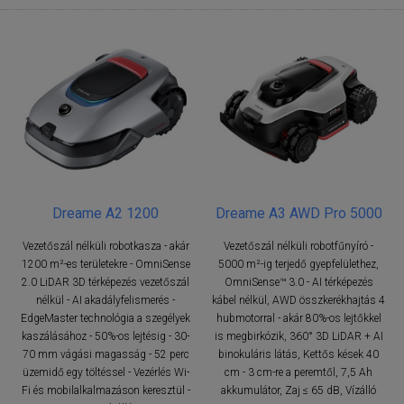
Dreame A2 1200
Dreame A3 AWD Pro 5000
Vezetőszál nélküli robotkasza - akár
Vezetőszál nélküli robotfűnyíró -
1200 m²-es területekre - OmniSense
5000 m²-ig terjedő gyepfelülethez,
2.0 LiDAR 3D térképezés vezetőszál
OmniSense™ 3.0 - AI térképezés
nélkül - AI akadályfelismerés -
kábel nélkül, AWD összkerékhajtás 4
EdgeMaster technológia a szegélyek
hubmotorral - akár 80%-os lejtőkkel
kaszálásához - 50%-os lejtésig - 30-
is megbirkózik, 360° 3D LiDAR + AI
70 mm vágási magasság - 52 perc
binokuláris látás, Kettős kések 40
üzemidő egy töltéssel - Vezérlés Wi-
cm - 3 cm-re a peremtől, 7,5 Ah
Fi és mobilalkalmazáson keresztül -
akkumulátor, Zaj ≤ 65 dB, Vízálló