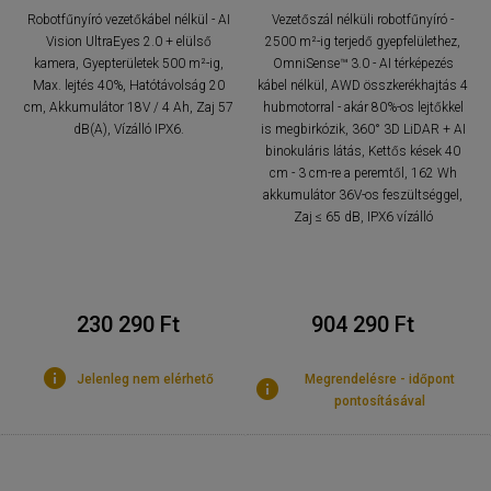
Robotfűnyíró vezetőkábel nélkül - AI
Vezetőszál nélküli robotfűnyíró -
Vision UltraEyes 2.0 + elülső
2500 m²-ig terjedő gyepfelülethez,
kamera, Gyepterületek 500 m²-ig,
OmniSense™ 3.0 - AI térképezés
Max. lejtés 40%, Hatótávolság 20
kábel nélkül, AWD összkerékhajtás 4
cm, Akkumulátor 18V / 4 Ah, Zaj 57
hubmotorral - akár 80%-os lejtőkkel
dB(A), Vízálló IPX6.
is megbirkózik, 360° 3D LiDAR + AI
binokuláris látás, Kettős kések 40
cm - 3 cm-re a peremtől, 162 Wh
akkumulátor 36V-os feszültséggel,
Zaj ≤ 65 dB, IPX6 vízálló
230 290 Ft
904 290 Ft
Jelenleg nem elérhető
Megrendelésre - időpont
pontosításával