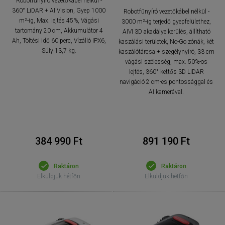
Robotfűnyíró vezetőkábel nélkül -
360° LiDAR + AI Vision, Gyep 1000
Robotfűnyíró vezetőkábel nélkül -
m²-ig, Max. lejtés 45%, Vágási
3000 m²-ig terjedő gyepfelülethez,
tartomány 20 cm, Akkumulátor 4
AIVI 3D akadályelkerülés, állítható
Ah, Töltési idő 60 perc, Vízálló IPX6,
kaszálási területek, No-Go zónák, két
Súly 13,7 kg.
kaszálótárcsa + szegélynyíró, 33 cm
vágási szélesség, max. 50%-os
lejtés, 360° kettős 3D LiDAR
navigáció 2 cm-es pontossággal és
AI kamerával.
384 990 Ft
891 190 Ft
Raktáron
Raktáron
Elküldjük hétfőn
Elküldjük hétfőn