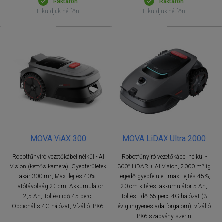
Raktáron
Raktáron
Elküldjük hétfőn
Elküldjük hétfőn
MOVA ViAX 300
MOVA LiDAX Ultra 2000
Robotfűnyíró vezetőkábel nélkül - AI
Robotfűnyíró vezetőkábel nélkül -
Vision (kettős kamera), Gyepterületek
360° LiDAR + AI Vision, 2000 m²-ig
akár 300 m², Max. lejtés 40%,
terjedő gyepfelület, max. lejtés 45%,
Hatótávolság 20 cm, Akkumulátor
20 cm kitérés, akkumulátor 5 Ah,
2,5 Ah, Töltési idő 45 perc,
töltési idő 65 perc, 4G hálózat (3
Opcionális 4G hálózat, Vízálló IPX6.
évig ingyenes adatforgalom), vízálló
IPX6 szabvány szerint