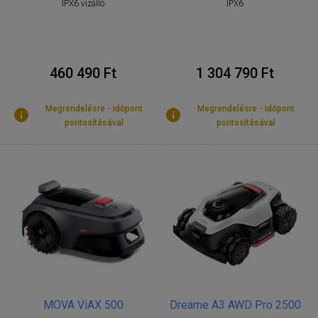
IPX6 vízálló
IPX6
460 490 Ft
1 304 790 Ft
Megrendelésre - időpont
Megrendelésre - időpont
pontosításával
pontosításával
MOVA ViAX 500
Dreame A3 AWD Pro 2500