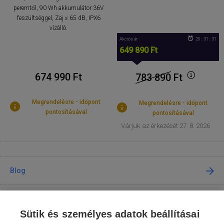
peremtől, 90 Wh akkumulátor 36V
feszültséggel, Zaj ≤ 65 dB, IPX6
vízálló.
Akciós ár
20 : 31 : 30
649 890 Ft
674 990 Ft
783 890
Ft
Megrendelésre - időpont
Megrendelésre - időpont
pontosításával
pontosításával
Várjuk az érkezését 27. 8. 2026
Blog
Tanácsadás
Sütik és személyes adatok beállításai