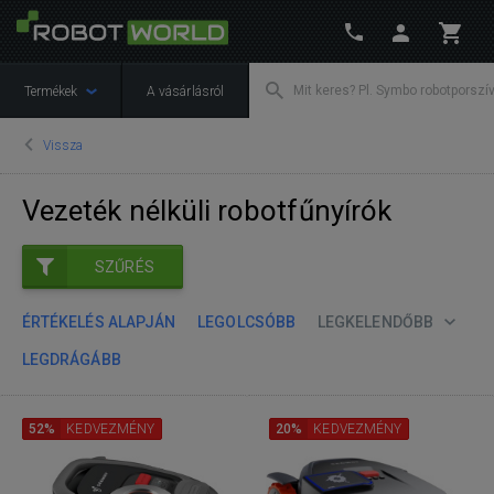
Termékek
A vásárlásról
Vissza
Vezeték nélküli robotfűnyírók
SZŰRÉS
ÉRTÉKELÉS ALAPJÁN
LEGOLCSÓBB
LEGKELENDŐBB
LEGDRÁGÁBB
52%
KEDVEZMÉNY
20%
KEDVEZMÉNY