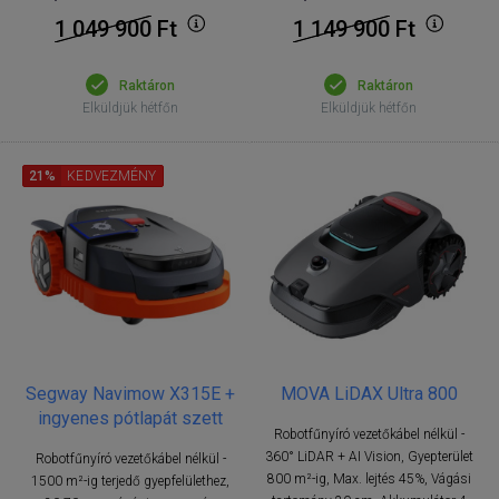
1 049 900
Ft
1 149 900
Ft
Raktáron
Raktáron
Elküldjük hétfőn
Elküldjük hétfőn
21%
KEDVEZMÉNY
Segway Navimow X315E +
MOVA LiDAX Ultra 800
ingyenes pótlapát szett
Robotfűnyíró vezetőkábel nélkül -
360° LiDAR + AI Vision, Gyepterület
Robotfűnyíró vezetőkábel nélkül -
800 m²-ig, Max. lejtés 45%, Vágási
1500 m²-ig terjedő gyepfelülethez,