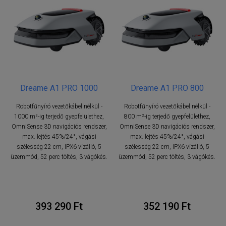
Dreame A1 PRO 1000
Dreame A1 PRO 800
Robotfűnyíró vezetőkábel nélkül -
Robotfűnyíró vezetőkábel nélkül -
1000 m²-ig terjedő gyepfelülethez,
800 m²-ig terjedő gyepfelülethez,
OmniSense 3D navigációs rendszer,
OmniSense 3D navigációs rendszer,
max. lejtés 45%/24°, vágási
max. lejtés 45%/24°, vágási
szélesség 22 cm, IPX6 vízálló, 5
szélesség 22 cm, IPX6 vízálló, 5
üzemmód, 52 perc töltés, 3 vágókés.
üzemmód, 52 perc töltés, 3 vágókés.
393 290 Ft
352 190 Ft