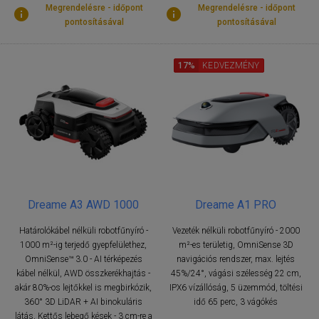
Megrendelésre - időpont
Megrendelésre - időpont
pontosításával
pontosításával
17%
KEDVEZMÉNY
Dreame A3 AWD 1000
Dreame A1 PRO
Határolókábel nélküli robotfűnyíró -
Vezeték nélküli robotfűnyíró - 2000
1000 m²-ig terjedő gyepfelülethez,
m²-es területig, OmniSense 3D
OmniSense™ 3.0 - AI térképezés
navigációs rendszer, max. lejtés
kábel nélkül, AWD összkerékhajtás -
45%/24°, vágási szélesség 22 cm,
akár 80%-os lejtőkkel is megbirkózik,
IPX6 vízállóság, 5 üzemmód, töltési
360° 3D LiDAR + AI binokuláris
idő 65 perc, 3 vágókés
látás, Kettős lebegő kések - 3 cm-re a