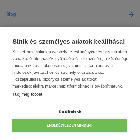
Blog
Tanácsadás
Sütik és személyes adatok beállításai
A vásárlásról
Sütiket használunk a webhely teljesítményére és használatára
vonatkozó információk gyűjtésére és elemzésére, a közösségi
médiafunkciók működéséhez, valamint a tartalom és a
Kapcsolat
hirdetések javításához és személyre szabásához.
Hozzájárulással bizonyos személyes adatokat
Lépjen kapcsolatba velünk
marketingcélokra marketingplatformoknak is továbbíthatunk.
Tudj meg többet
info@robotworld.hu
003619990109
Hé-Pé 8:00—16:30
Beállítások
ELÉRHETŐSÉGEK
ENGEDÉLYEZZEN MINDENT