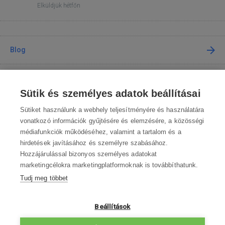
Elküldjük hétfőn
Blog
Tanácsadás
Sütik és személyes adatok beállításai
A vásárlásról
Sütiket használunk a webhely teljesítményére és használatára
vonatkozó információk gyűjtésére és elemzésére, a közösségi
médiafunkciók működéséhez, valamint a tartalom és a
Kapcsolat
hirdetések javításához és személyre szabásához.
Hozzájárulással bizonyos személyes adatokat
Lépjen kapcsolatba velünk
marketingcélokra marketingplatformoknak is továbbíthatunk.
Tudj meg többet
info@robotworld.hu
003619990109
Hé-Pé 8:00—16:30
Beállítások