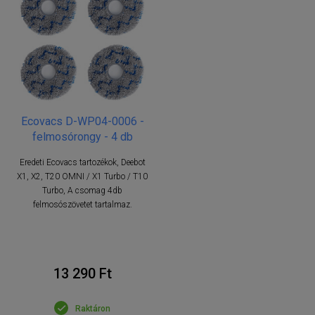
Ecovacs D-WP04-0006 -
felmosórongy - 4 db
Eredeti Ecovacs tartozékok, Deebot
X1, X2, T20 OMNI / X1 Turbo / T10
Turbo, A csomag 4db
felmosószövetet tartalmaz.
13 290 Ft
Raktáron