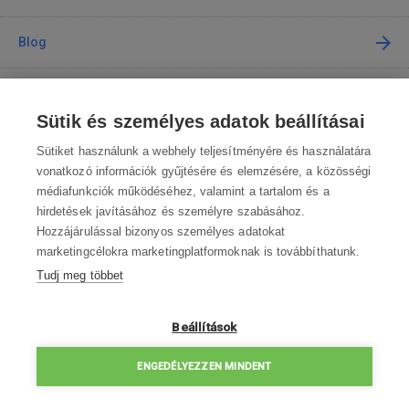
Blog
Tanácsadás
Sütik és személyes adatok beállításai
A vásárlásról
Sütiket használunk a webhely teljesítményére és használatára
vonatkozó információk gyűjtésére és elemzésére, a közösségi
médiafunkciók működéséhez, valamint a tartalom és a
Kapcsolat
hirdetések javításához és személyre szabásához.
Hozzájárulással bizonyos személyes adatokat
Lépjen kapcsolatba velünk
marketingcélokra marketingplatformoknak is továbbíthatunk.
Tudj meg többet
info@robotworld.hu
003619990109
Hé-Pé 8:00—16:30
Beállítások
ELÉRHETŐSÉGEK
ENGEDÉLYEZZEN MINDENT