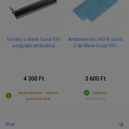
Tömítés a Miele Scout RX1
Antibakteriális HEPA szűrő
porgyűjtő tartályához
2 db Miele Scout RX1
4 300 Ft
3 600 Ft
Megrendelésre - időpont
Raktáron
pontosításával
Elküldjük ma
Blog