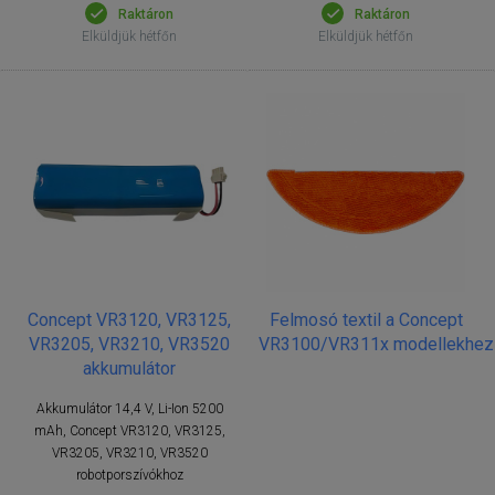
Raktáron
Raktáron
Elküldjük hétfőn
Elküldjük hétfőn
Concept VR3120, VR3125,
Felmosó textil a Concept
VR3205, VR3210, VR3520
VR3100/VR311x modellekhez
akkumulátor
Akkumulátor 14,4 V, Li-Ion 5200
mAh, Concept VR3120, VR3125,
VR3205, VR3210, VR3520
robotporszívókhoz