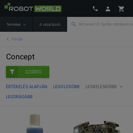
Termékek
A vásárlásról
Vissza
Concept
SZŰRÉS
ÉRTÉKELÉS ALAPJÁN
LEGOLCSÓBB
LEGKELENDŐBB
LEGDRÁGÁBB