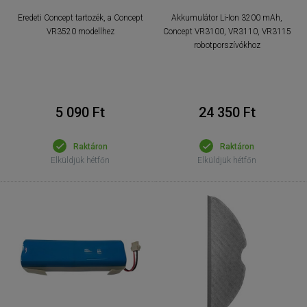
Eredeti Concept tartozék, a Concept
Akkumulátor Li-Ion 3200 mAh,
VR3520 modellhez
Concept VR3100, VR3110, VR3115
robotporszívókhoz
5 090 Ft
24 350 Ft
Raktáron
Raktáron
Elküldjük hétfőn
Elküldjük hétfőn