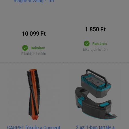
mágnesszalag - 1m
1 850 Ft
10 099 Ft
Raktáron
Raktáron
Elküldjük hétfőn
Elküldjük hétfőn
2 az 1-ben tartály a
CARPET főkefe a Concept