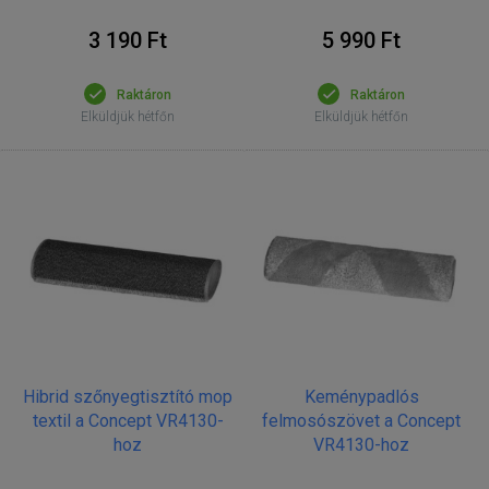
3 190 Ft
5 990 Ft
Raktáron
Raktáron
Elküldjük hétfőn
Elküldjük hétfőn
Hibrid szőnyegtisztító mop
Keménypadlós
textil a Concept VR4130-
felmosószövet a Concept
hoz
VR4130-hoz