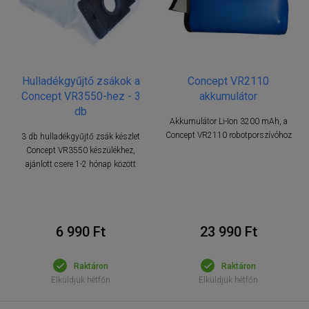
Hulladékgyűjtő zsákok a
Concept VR2110
Concept VR3550-hez - 3
akkumulátor
db
Akkumulátor Li-Ion 3200 mAh, a
Concept VR2110 robotporszívóhoz
3 db hulladékgyűjtő zsák készlet
Concept VR3550 készülékhez,
ajánlott csere 1-2 hónap között
6 990 Ft
23 990 Ft
Raktáron
Raktáron
Elküldjük hétfőn
Elküldjük hétfőn