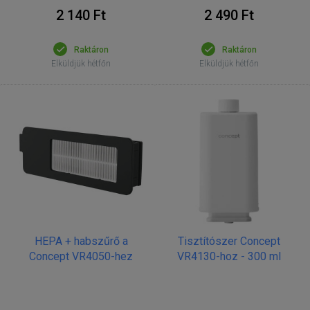
2 140 Ft
2 490 Ft
Raktáron
Raktáron
Elküldjük hétfőn
Elküldjük hétfőn
HEPA + habszűrő a
Tisztítószer Concept
Concept VR4050-hez
VR4130-hoz - 300 ml