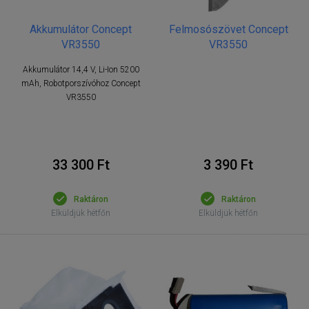
Akkumulátor Concept
Felmosószövet Concept
VR3550
VR3550
Akkumulátor 14,4 V, Li-Ion 5200
mAh, Robotporszívóhoz Concept
VR3550
33 300 Ft
3 390 Ft
Raktáron
Raktáron
Elküldjük hétfőn
Elküldjük hétfőn