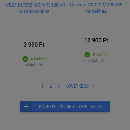
Concept VR3120/VR3205
VR2110/VR2100/VR3100/VR3110
modellhez
készülékekhez
16 900 Ft
3 990 Ft
Raktáron
Raktáron
Elküldjük hétfőn
Elküldjük hétfőn
1
2
3
KÖVETKEZŐ
KÖVETKEZŐK MEGJELENÍTÉSE 24