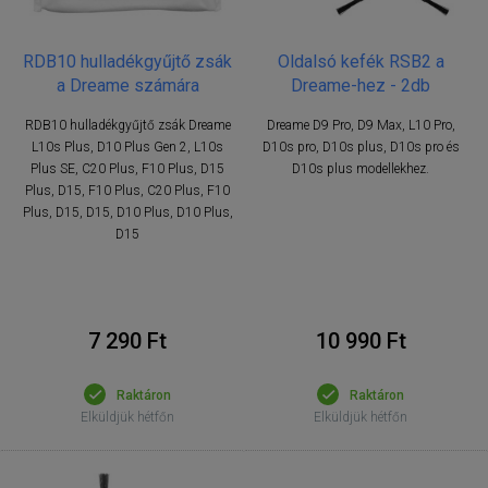
RDB10 hulladékgyűjtő zsák
Oldalsó kefék RSB2 a
a Dreame számára
Dreame-hez - 2db
RDB10 hulladékgyűjtő zsák Dreame
Dreame D9 Pro, D9 Max, L10 Pro,
L10s Plus, D10 Plus Gen 2, L10s
D10s pro, D10s plus, D10s pro és
Plus SE, C20 Plus, F10 Plus, D15
D10s plus modellekhez.
Plus, D15, F10 Plus, C20 Plus, F10
Plus, D15, D15, D10 Plus, D10 Plus,
D15
7 290 Ft
10 990 Ft
Raktáron
Raktáron
Elküldjük hétfőn
Elküldjük hétfőn