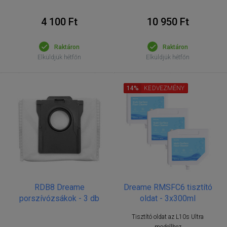
4 100 Ft
10 950 Ft
Raktáron
Raktáron
Elküldjük hétfőn
Elküldjük hétfőn
14%
KEDVEZMÉNY
RDB8 Dreame
Dreame RMSFC6 tisztító
porszívózsákok - 3 db
oldat - 3x300ml
Tisztító oldat az L10s Ultra
modellhez