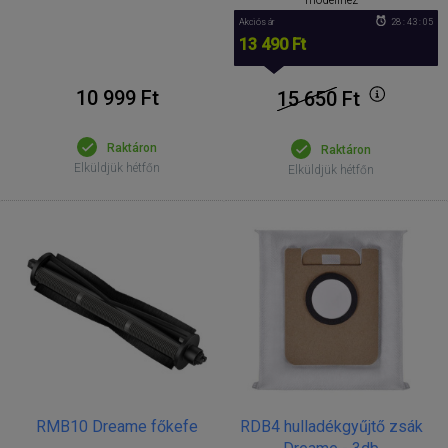
Akciós ár
28 : 43 : 05
13 490 Ft
10 999 Ft
15 650
Ft
Raktáron
Raktáron
Elküldjük hétfőn
Elküldjük hétfőn
RMB10 Dreame főkefe
RDB4 hulladékgyűjtő zsák