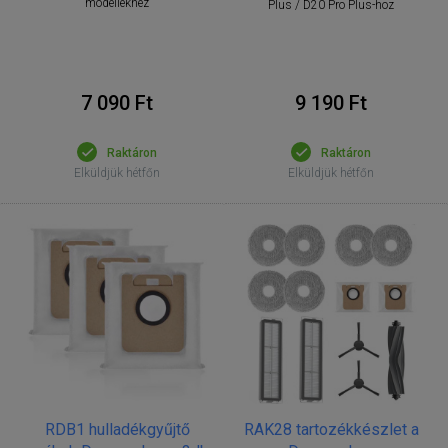
modellekhez
Plus / D20 Pro Plus-hoz
7 090 Ft
9 190 Ft
Raktáron
Raktáron
Elküldjük hétfőn
Elküldjük hétfőn
RDB1 hulladékgyűjtő
RAK28 tartozékkészlet a