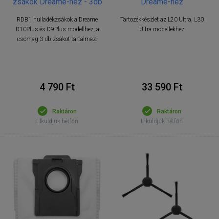
zsákok Dreame-hez - 3db
Dreame-hez
RDB1 hulladékzsákok a Dreame
Tartozékkészlet az L20 Ultra, L30
D10Plus és D9Plus modellhez, a
Ultra modellekhez
csomag 3 db zsákot tartalmaz.
4 790 Ft
33 590 Ft
Raktáron
Raktáron
Elküldjük hétfőn
Elküldjük hétfőn