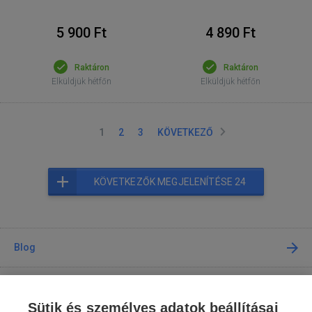
5 900 Ft
4 890 Ft
Raktáron
Raktáron
Elküldjük hétfőn
Elküldjük hétfőn
1
2
3
KÖVETKEZŐ
KÖVETKEZŐK MEGJELENÍTÉSE 24
Blog
Tanácsadás
Sütik és személyes adatok beállításai