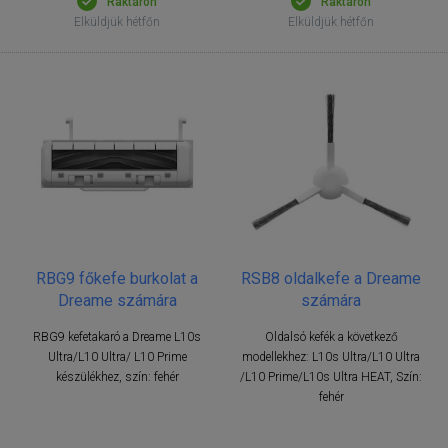
Raktáron
Raktáron
Elküldjük hétfőn
Elküldjük hétfőn
RBG9 főkefe burkolat a
RSB8 oldalkefe a Dreame
Dreame számára
számára
RBG9 kefetakaró a Dreame L10s
Oldalsó kefék a következő
Ultra/L10 Ultra/ L10 Prime
modellekhez: L10s Ultra/L10 Ultra
készülékhez, szín: fehér
/L10 Prime/L10s Ultra HEAT, Szín:
fehér