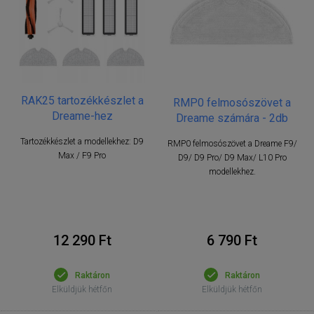
RAK25 tartozékkészlet a
RMP0 felmosószövet a
Dreame-hez
Dreame számára - 2db
Tartozékkészlet a modellekhez: D9
RMP0 felmosószövet a Dreame F9/
Max / F9 Pro
D9/ D9 Pro/ D9 Max/ L10 Pro
modellekhez.
12 290 Ft
6 790 Ft
Raktáron
Raktáron
Elküldjük hétfőn
Elküldjük hétfőn