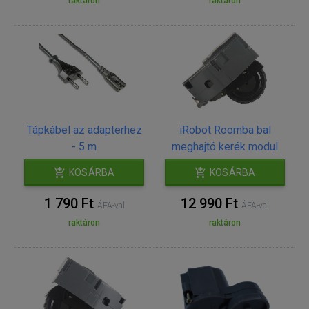
raktáron
raktáron
Tápkábel az adapterhez
iRobot Roomba bal
- 5 m
meghajtó kerék modul
KOSÁRBA
KOSÁRBA
1 790 Ft
12 990 Ft
ÁFA-val
ÁFA-val
raktáron
raktáron