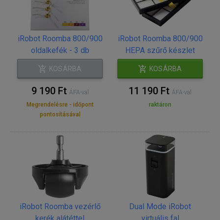
iRobot Roomba 800/900
iRobot Roomba 800/900
oldalkefék - 3 db
HEPA szűrő készlet
KOSÁRBA
KOSÁRBA
9 190 Ft
11 190 Ft
ÁFA-val
ÁFA-val
Megrendelésre - időpont
raktáron
pontosításával
iRobot Roomba vezérlő
Dual Mode iRobot
kerék alátéttel
virtuális fal