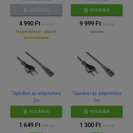
KOSÁRBA
KOSÁRBA
4 990 Ft
9 999 Ft
ÁFA-val
ÁFA-val
Megrendelésre - időpont
raktáron
pontosításával
Tápkábel az adapterhez
Tápkábel az adapterhez
2m
3m
KOSÁRBA
KOSÁRBA
1 649 Ft
1 300 Ft
ÁFA-val
ÁFA-val