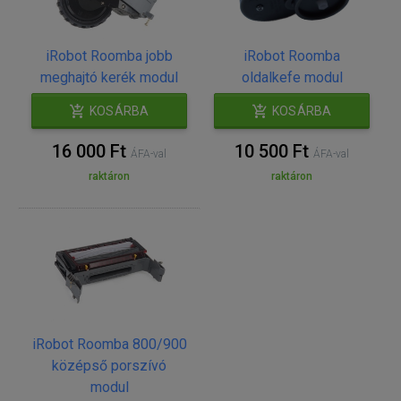
iRobot Roomba jobb
iRobot Roomba
meghajtó kerék modul
oldalkefe modul
KOSÁRBA
KOSÁRBA
16 000 Ft
10 500 Ft
ÁFA-val
ÁFA-val
raktáron
raktáron
iRobot Roomba 800/900
középső porszívó
modul