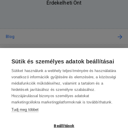
Érdekelheti Önt
Blog
Tanácsadás
Sütik és személyes adatok beállításai
A vásárlásról
Sütiket használunk a webhely teljesítményére és használatára
vonatkozó információk gyűjtésére és elemzésére, a közösségi
médiafunkciók működéséhez, valamint a tartalom és a
Kapcsolat
hirdetések javításához és személyre szabásához.
Hozzájárulással bizonyos személyes adatokat
Lépjen kapcsolatba velünk
marketingcélokra marketingplatformoknak is továbbíthatunk.
Tudj meg többet
info@robotworld.hu
003619990109
Hé-Pé 8:00—16:30
Beállítások