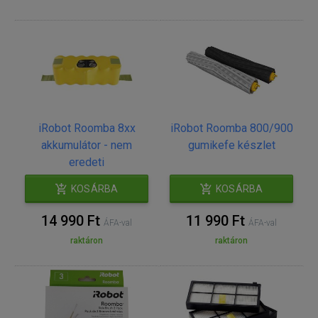
iRobot Roomba 8xx
iRobot Roomba 800/900
akkumulátor - nem
gumikefe készlet
eredeti
KOSÁRBA
KOSÁRBA
14 990 Ft
11 990 Ft
ÁFA-val
ÁFA-val
raktáron
raktáron