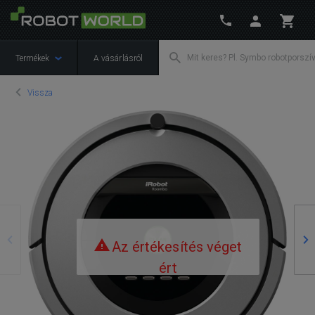
Termékek
A vásárlásról
Vissza
Előző
Kö
Az értékesítés véget
ért