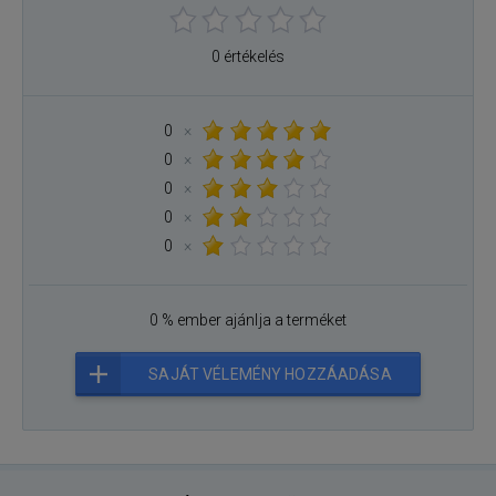
0 értékelés
0
×
0
×
0
×
0
×
0
×
0 % ember ajánlja a terméket
SAJÁT VÉLEMÉNY HOZZÁADÁSA