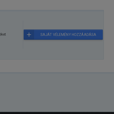
éket
SAJÁT VÉLEMÉNY HOZZÁADÁSA