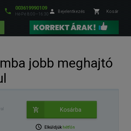
003619990109
Bejelentkezés
Kosár
Hé-Pé 8:00—16:30
omba jobb meghajtó
l
Kosárba
al
Elküldjük
hétfőn