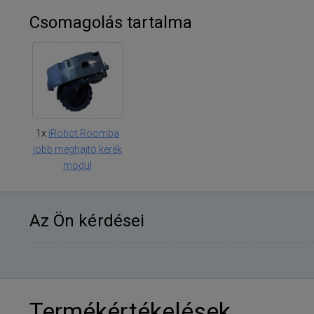
Csomagolás tartalma
1x
iRobot Roomba
jobb meghajtó kerék
modul
Az Ön kérdései
Termékértékelések