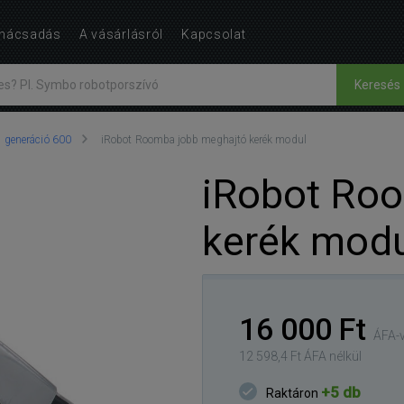
nácsadás
A vásárlásról
Kapcsolat
Keresés
generáció 600
iRobot Roomba jobb meghajtó kerék modul
iRobot Ro
kerék modu
16 000 Ft
ÁFA-v
12 598,4 Ft ÁFA nélkül
+5 db
Raktáron