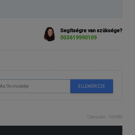
Segítségre van szüksége?
003619990109
ELLENŐRIZZE
Cikkszám: 100980