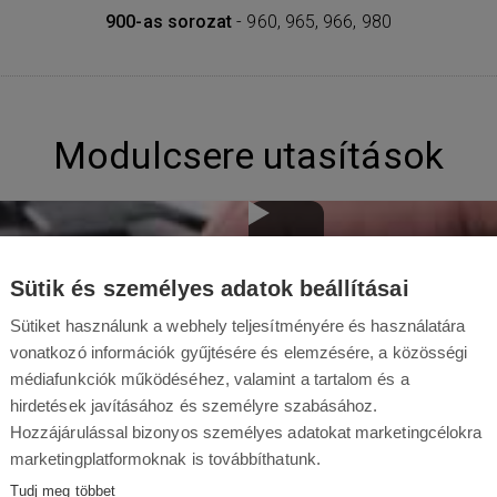
900-as sorozat
- 960, 965, 966, 980
Modulcsere utasítások
Sütik és személyes adatok beállításai
Sütiket használunk a webhely teljesítményére és használatára
vonatkozó információk gyűjtésére és elemzésére, a közösségi
médiafunkciók működéséhez, valamint a tartalom és a
hirdetések javításához és személyre szabásához.
Hozzájárulással bizonyos személyes adatokat marketingcélokra
marketingplatformoknak is továbbíthatunk.
Tudj meg többet