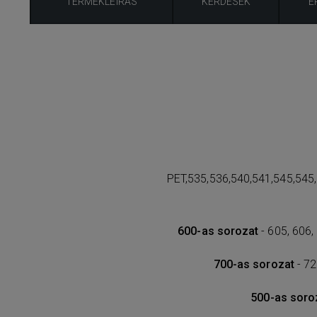
TERMÉKLEÍRÁS
KÉRDÉSEK
É
PET,535,536,540,541,545,545
600-as sorozat
- 605, 606,
700-as sorozat
- 72
500-as soro