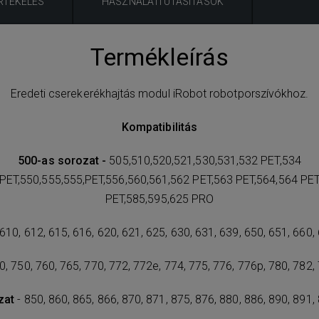
RTÉKELÉS
HASZNÁLATI UTASÍTÁSOK
Termékleírás
Eredeti cserekerékhajtás modul iRobot robotporszívókhoz.
Kompatibilitás
500-as sorozat -
505,510,520,521,530,531,532 PET,534
,PET,550,555,555,PET,556,560,561,562 PET,563 PET,564,564 PET
PET,585,595,625 PRO
 610, 612, 615, 616, 620, 621, 625, 630, 631, 639, 650, 651, 660,
0, 750, 760, 765, 770, 772, 772e, 774, 775, 776, 776p, 780, 782,
zat
- 850, 860, 865, 866, 870, 871, 875, 876, 880, 886, 890, 891,