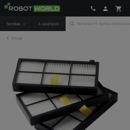
Termékek
A vásárlásról
Vissza