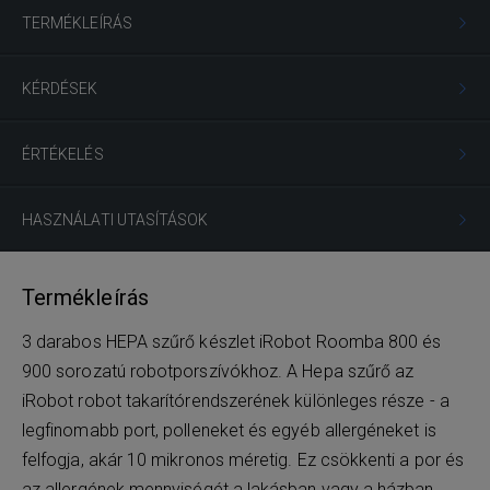
TERMÉKLEÍRÁS
KÉRDÉSEK
ÉRTÉKELÉS
HASZNÁLATI UTASÍTÁSOK
Termékleírás
3 darabos HEPA szűrő készlet iRobot Roomba 800 és
900 sorozatú robotporszívókhoz. A Hepa szűrő az
iRobot robot takarítórendszerének különleges része - a
legfinomabb port, polleneket és egyéb allergéneket is
felfogja, akár 10 mikronos méretig. Ez csökkenti a por és
az allergének mennyiségét a lakásban vagy a házban.