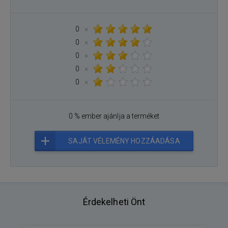
0
×
0
×
0
×
0
×
0
×
0 % ember ajánlja a terméket
SAJÁT VÉLEMÉNY HOZZÁADÁSA
Érdekelheti Önt