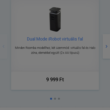
Előző
Kö
Dual Mode iRobot virtuális fal
Minden Roomba modellhez, két üzemmód: virtuális fal és Halo
zóna, elemekkel együtt (2x AA típusú)
9 999 Ft