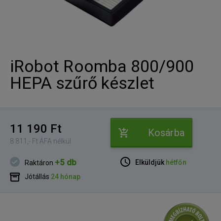
iRobot Roomba 800/900
HEPA szűrő készlet
11 190 Ft
Kosárba
8 811,- Ft ÁFA nélkül
+5 db
Elküldjük
hétfőn
Raktáron
Jótállás
24 hónap