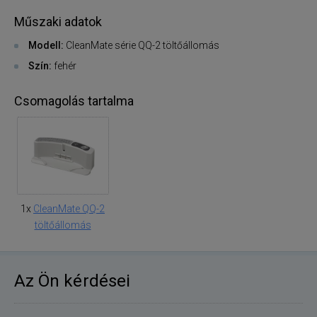
Műszaki adatok
Modell:
CleanMate série QQ-2 töltőállomás
Szín:
fehér
Csomagolás tartalma
1x
CleanMate QQ-2
töltőállomás
Az Ön kérdései