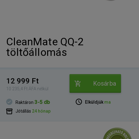
CleanMate QQ-2
töltőállomás
12 999 Ft
Kosárba
10 235,4 Ft ÁFA nélkül
3-5 db
Elküldjük
ma
Raktáron
Jótállás
24 hónap