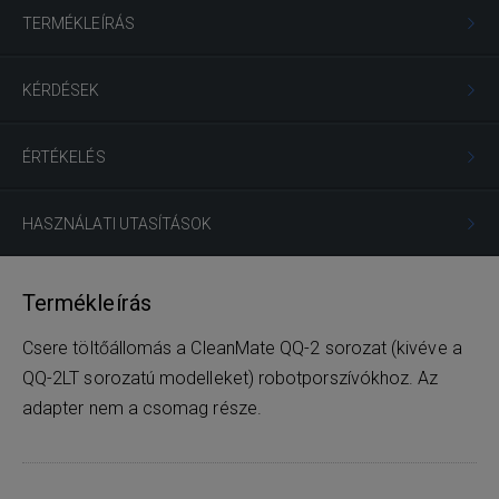
TERMÉKLEÍRÁS
KÉRDÉSEK
ÉRTÉKELÉS
HASZNÁLATI UTASÍTÁSOK
Termékleírás
Csere töltőállomás a CleanMate QQ-2 sorozat (kivéve a
QQ-2LT sorozatú modelleket) robotporszívókhoz. Az
adapter nem a csomag része.