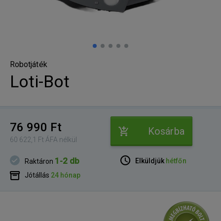
Robotjáték
Loti-Bot
76 990 Ft
Kosárba
60 622,1 Ft ÁFA nélkül
1-2 db
Elküldjük
hétfőn
Raktáron
Jótállás
24 hónap