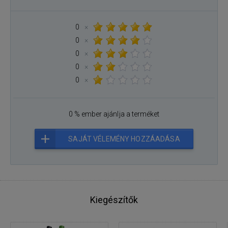
0
×
0
×
0
×
0
×
0
×
0 % ember ajánlja a terméket
SAJÁT VÉLEMÉNY HOZZÁADÁSA
Kiegészítők