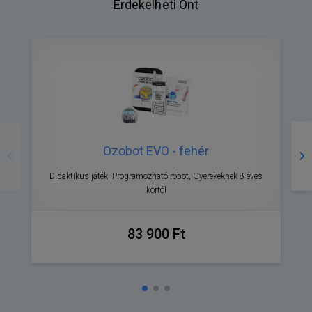
Érdekelheti Önt
Előző
Kö
Ozobot EVO - fehér
Didaktikus játék, Programozható robot, Gyerekeknek 8 éves
kortól
83 900 Ft