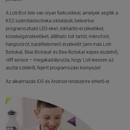
A Loti-Bot tele van olyan funkciókkal, amelyek segítik a
KS2 számítástechnika oktatását, beleértve:
programozható LED-eket, lökhárító-érzékelőket,
közelségérzékelőket, állítható toll tartót, mikrofont,
hangszórót, barátfelismerő érzékelőt (ami más Loti-
Botokat, Blue-Botokat és Bee-Botokat képes észlelni!),
cliff sensor – megakadályozza, hogy Loti leessen az
asztal széléről, fejlett programozási környezet.
Az alkalmazás iOS és Android rendszerre érhető el.