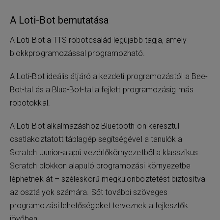
A Loti-Bot bemutatása
A Loti-Bot a TTS robotcsalád legújabb tagja, amely
blokkprogramozással programozható.
A Loti-Bot ideális átjáró a kezdeti programozástól a Bee-
Bot-tal és a Blue-Bot-tal a fejlett programozásig más
robotokkal.
A Loti-Bot alkalmazáshoz Bluetooth-on keresztül
csatlakoztatott táblagép segítségével a tanulók a
Scratch Junior-alapú vezérlőkörnyezetből a klasszikus
Scratch blokkon alapuló programozási környezetbe
léphetnek át – széleskörű megkülönböztetést biztosítva
az osztályok számára. Sőt további szöveges
programozási lehetőségeket terveznek a fejlesztők
jövőben.