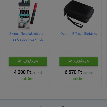
Színes filctollak készlete
Ozobot BIT szállítótáska
az Ozobothoz - 4 db
KOSÁRBA
KOSÁRBA
4 200 Ft
6 570 Ft
ÁFA-val
ÁFA-val
raktáron
raktáron