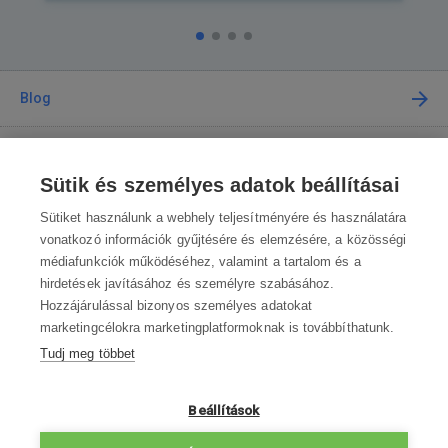
Blog
Tanácsadás
Sütik és személyes adatok beállításai
A vásárlásról
Sütiket használunk a webhely teljesítményére és használatára
vonatkozó információk gyűjtésére és elemzésére, a közösségi
médiafunkciók működéséhez, valamint a tartalom és a
Kapcsolat
hirdetések javításához és személyre szabásához.
Hozzájárulással bizonyos személyes adatokat
Lépjen kapcsolatba velünk
marketingcélokra marketingplatformoknak is továbbíthatunk.
Tudj meg többet
info@robotworld.hu
003619990109
Hé-Pé 8:00—16:30
Beállítások