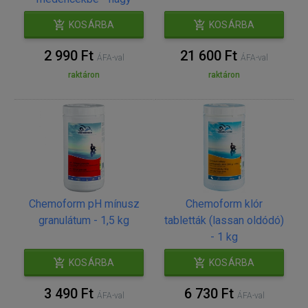
KOSÁRBA
KOSÁRBA
2 990 Ft
21 600 Ft
ÁFA-val
ÁFA-val
raktáron
raktáron
Chemoform pH mínusz
Chemoform klór
granulátum - 1,5 kg
tabletták (lassan oldódó)
- 1 kg
KOSÁRBA
KOSÁRBA
3 490 Ft
6 730 Ft
ÁFA-val
ÁFA-val