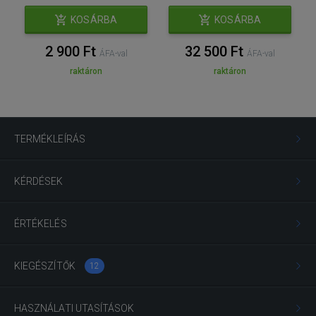
KOSÁRBA
KOSÁRBA
2 900 Ft
32 500 Ft
ÁFA-val
ÁFA-val
raktáron
raktáron
TERMÉKLEÍRÁS
KÉRDÉSEK
ÉRTÉKELÉS
KIEGÉSZÍTŐK
12
HASZNÁLATI UTASÍTÁSOK