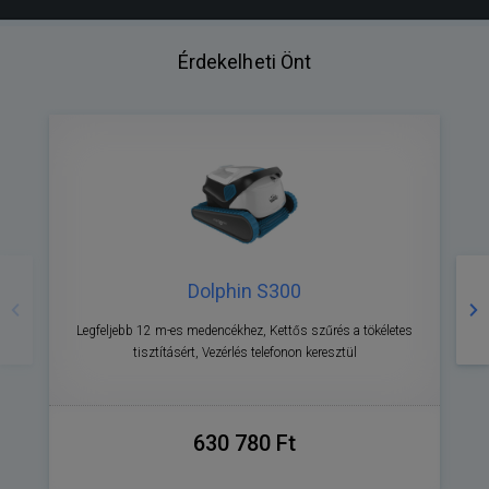
Érdekelheti Önt
Előző
Kö
Dolphin S300
Legfeljebb 12 m-es medencékhez, Kettős szűrés a tökéletes
tisztításért, Vezérlés telefonon keresztül
630 780 Ft