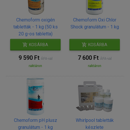
Chemoform oxigén
Chemoform Oxi Chlor
tabletták - 1 kg (50 ks
Shock granulátum - 1 kg
20 g-os tabletta)
KOSÁRBA
KOSÁRBA
9 590 Ft
7 600 Ft
ÁFA-val
ÁFA-val
raktáron
raktáron
Chemoform pH plusz
Whirlpool tabletták
granulátum - 1 kg
készlete