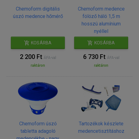
Chemoform digitális
Chemoform medence
úszó medence hőmérő
fölöző háló 1,5 m
hosszú alumínium
nyéllel
KOSÁRBA
KOSÁRBA
2 200 Ft
6 730 Ft
ÁFA-val
ÁFA-val
raktáron
raktáron
Chemoform úszó
Tartozékok készlete
tabletta adagoló
medencetisztításhoz
medencékbe - nagy