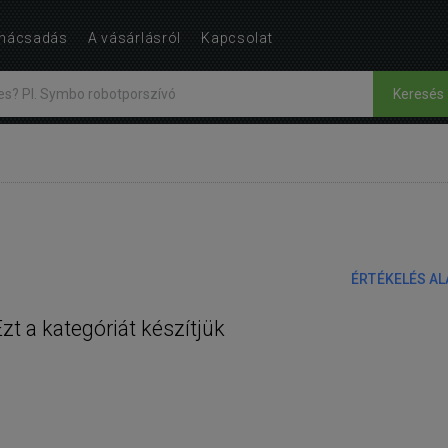
nácsadás
A vásárlásról
Kapcsolat
Keresés
ÉRTÉKELÉS A
Ezt a kategóriát készítjük