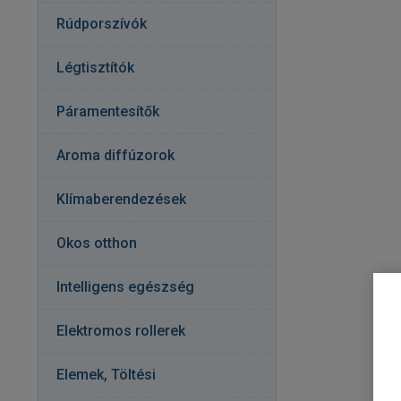
Rúdporszívók
Légtisztítók
Páramentesítők
Aroma diffúzorok
Klímaberendezések
Okos otthon
Intelligens egészség
Elektromos rollerek
Elemek, Töltési