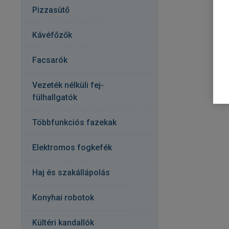
Pizzasütő
Kávéfőzők
Facsarók
Vezeték nélküli fej-
fülhallgatók
Többfunkciós fazekak
Elektromos fogkefék
Haj és szakállápolás
Konyhai robotok
Kültéri kandallók