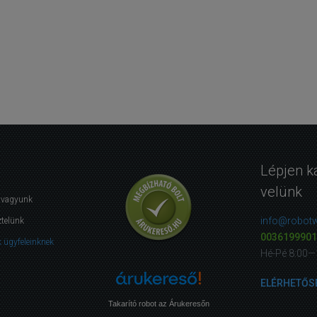
Lépjen k
velünk
i vagyunk
info@robotw
ztelünk
0036199901
 ügyfeleinknek
Hé-Pé 8:00—
ELÉRHETŐS
Takarító robot az Árukeresőn