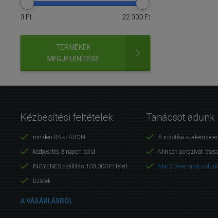
0
Ft
22 000
Ft
TERMÉKEK
MEGJELENÍTÉSE
Kézbesítési feltételek
Tanácsot adunk
minden RAKTÁRON
A robotika szakembere
kézbesítés 3 napon belül
Minden porszívót letes
INGYENES szállítás 100.000 Ft felett
Már 20 éve tanácsolunk
Üzletek
A VÁSÁRLÁSRÓL