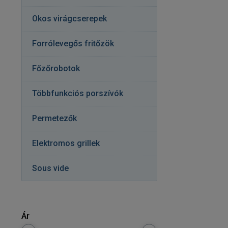
Okos virágcserepek
Forrólevegős fritőzök
Főzőrobotok
Többfunkciós porszívók
Permetezők
Elektromos grillek
Sous vide
Ár