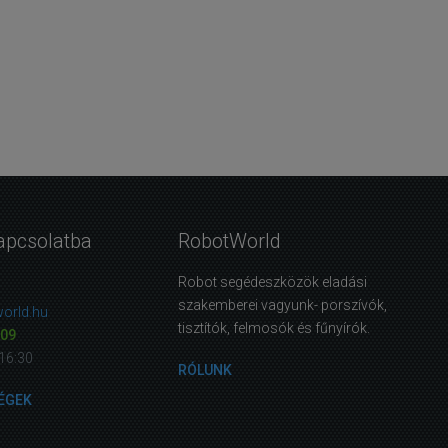
apcsolatba
RobotWorld
Robot segédeszközök eladási
szakemberei vagyunk- porszívók,
orld.hu
tisztítók, felmosók és fűnyírók.
09
16:30
RÓLUNK
ÉGEK