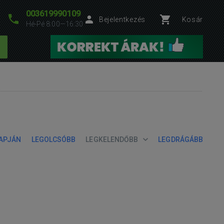
003619990109
Bejelentkezés
Kosár
Hé-Pé 8:00—16:30
LAPJÁN
LEGOLCSÓBB
LEGKELENDŐBB
LEGDRÁGÁBB