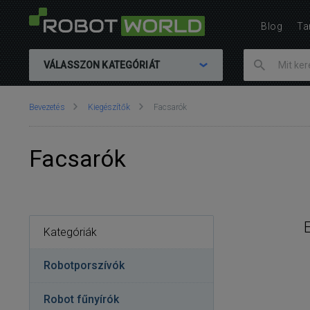
Blog
Ta
VÁLASSZON KATEGÓRIÁT
Ön
Bevezetés
Kiegészítők
Facsarók
itt
van::
Facsarók
Kategóriák
Robotporszívók
Robot fűnyírók