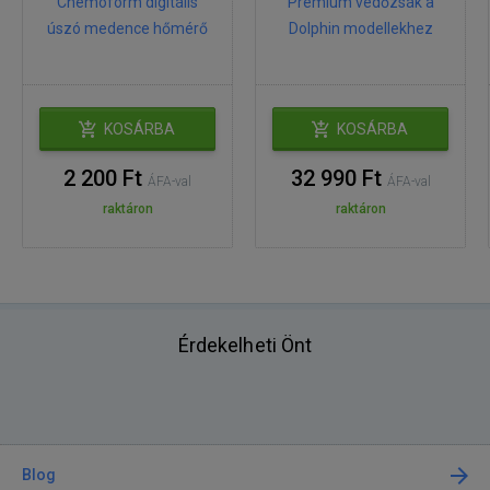
Chemoform digitális
Premium védőzsák a
úszó medence hőmérő
Dolphin modellekhez
KOSÁRBA
KOSÁRBA
2 200 Ft
32 990 Ft
ÁFA-val
ÁFA-val
raktáron
raktáron
Érdekelheti Önt
Blog