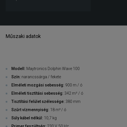
Műszaki adatok
Modell:
Maytronics Dolphin Wave 100
Szín:
narancssárga / fekete
Elméleti mozgási sebesség:
900 m / ó
Elméleti tisztítási sebesség:
342 m² / ó
Tisztítási felület szélessége:
380 mm
Szűrt vízmennyiség:
18 m³ / ó
Súly kábel nélkül:
10,7 kg
Primer feszültség:
230 V, 50 Hz