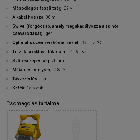
Másodlagos feszültség:
29 V
A kábel hossza:
30 m
Swivel (forgócsap, amely megakadályozza a zsinór
csavarodását):
igen
Optimális üzemi vízhőmérséklet:
18 – 32 °C
Tisztítási ciklus időtartama:
4 - 6 - 8 ó
Szűrési képesség:
70 µm
Működési mélység:
0,8 - 5 m
Távvezérlés:
igen
Kefék:
4x kombi
Csomagolás tartalma