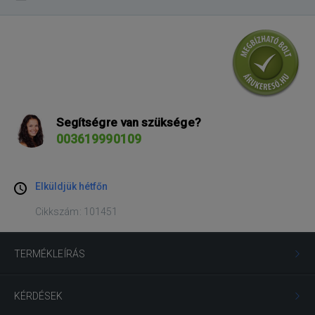
Segítségre van szüksége?
003619990109
Elküldjük hétfőn
Cikkszám: 101451
TERMÉKLEÍRÁS
KÉRDÉSEK