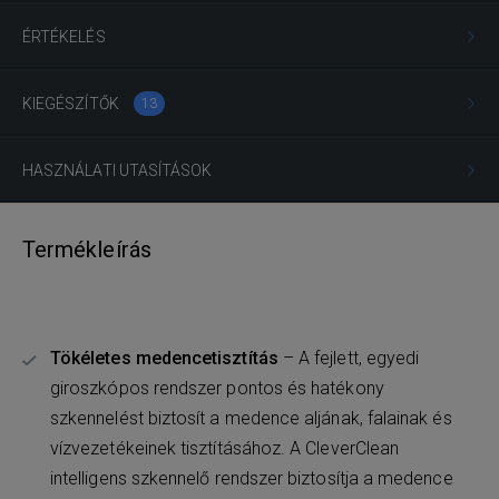
ÉRTÉKELÉS
KIEGÉSZÍTŐK
13
HASZNÁLATI UTASÍTÁSOK
Termékleírás
Tökéletes medencetisztítás
– A fejlett, egyedi
giroszkópos rendszer pontos és hatékony
szkennelést biztosít a medence aljának, falainak és
vízvezetékeinek tisztításához. A CleverClean
intelligens szkennelő rendszer biztosítja a medence