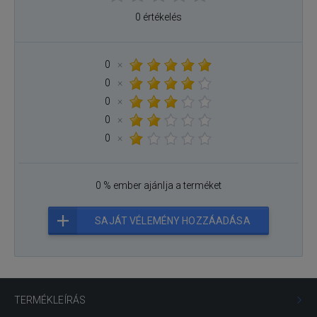
0 értékelés
0
×
0
×
0
×
0
×
0
×
0 % ember ajánlja a terméket
SAJÁT VÉLEMÉNY HOZZÁADÁSA
TERMÉKLEÍRÁS