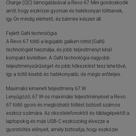
Charge (QC) támogatásával a Revo 67 Mini gondoskodik
arról, hogy eszközei gyorsan és hatékonyan töltsenek,
így Ön mindig elérhető, és bármire készen áll.
Fejlett GaN technológia
A Revo 67 töltő a legújabb gallium-nitrid (GaN)
technológiát használja, és jobb teljesítményt kínál
kompakt kivitelben. A GaN technológia nagyobb
teljesítménysűrűséget és jobb hőkezelést tesz lehetővé,
így a töltő kisebb és hatékonyabb, de mégis erőteljes.
Maximális kimeneti teljesítmény 67 W
Lenyűgöző, 67 W-os maximális teljesítményével a Revo
67 töltő gyors és megbízható töltést biztosít számos
eszköz számára. Az okostelefonoktól és táblagépektől a
laptopokig és más USB-C eszközökig élvezze a
gyorstöltés előnyeit, amely biztosítja, hogy eszközei