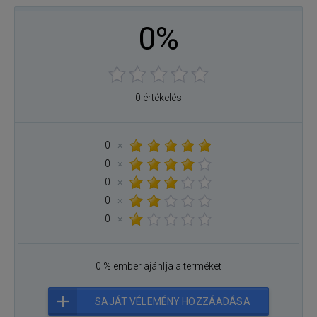
0%
0 értékelés
0
×
0
×
0
×
0
×
0
×
0 % ember ajánlja a terméket
SAJÁT VÉLEMÉNY HOZZÁADÁSA