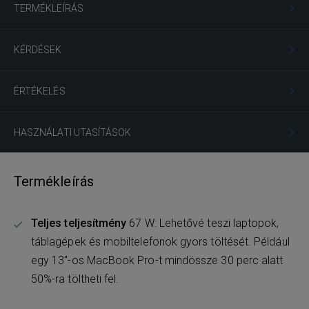
TERMÉKLEÍRÁS
KÉRDÉSEK
ÉRTÉKELÉS
HASZNÁLATI UTASÍTÁSOK
Termékleírás
Teljes teljesítmény
67 W: Lehetővé teszi laptopok,
táblagépek és mobiltelefonok gyors töltését. Például
egy 13"-os MacBook Pro-t mindössze 30 perc alatt
50%-ra töltheti fel.