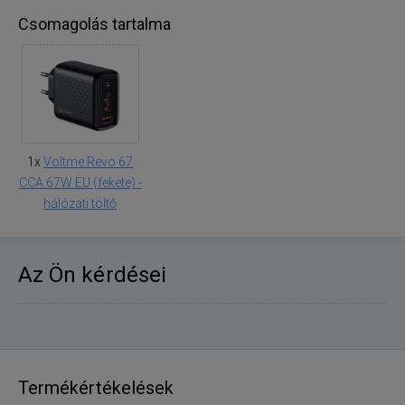
Csomagolás tartalma
1x
Voltme Revo 67
CCA 67W EU (fekete) -
hálózati töltő
Az Ön kérdései
Termékértékelések