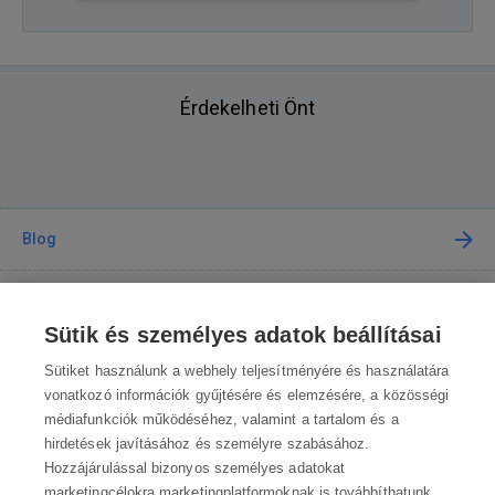
Érdekelheti Önt
Blog
Tanácsadás
Sütik és személyes adatok beállításai
A vásárlásról
Sütiket használunk a webhely teljesítményére és használatára
vonatkozó információk gyűjtésére és elemzésére, a közösségi
médiafunkciók működéséhez, valamint a tartalom és a
Kapcsolat
hirdetések javításához és személyre szabásához.
Hozzájárulással bizonyos személyes adatokat
marketingcélokra marketingplatformoknak is továbbíthatunk.