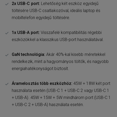
2x USB-C port:
Lehetőség két eszköz egyidejű
töltésére USB-C csatlakozóval, ideális laptop és
mobiltelefon egyidejű töltésére.
1x USB-A port:
Visszafelé kompatibilitás régebbi
eszközökkel a klasszikus USB-port használatával.
GaN technológia:
Akár 40%-kal kisebb méretekkel
rendelkezik, mint a hagyományos töltők, és nagyobb
energiahatékonyságot biztosít.
Áramelosztás több eszközhöz:
45W + 18W két port
használata esetén (USB-C 1 + USB-C 2 vagy USB-C 1
+ USB-A). 45W + 15W + 5W mindhárom port (USB-C 1
+ USB-C 2 + USB-A) használata esetén.