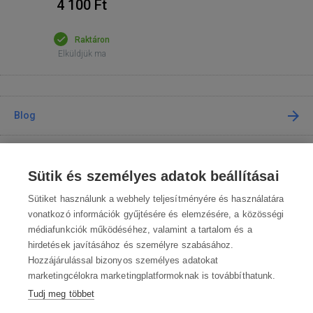
4 100 Ft
Raktáron
Elküldjük ma
Blog
Tanácsadás
Sütik és személyes adatok beállításai
A vásárlásról
Sütiket használunk a webhely teljesítményére és használatára
vonatkozó információk gyűjtésére és elemzésére, a közösségi
médiafunkciók működéséhez, valamint a tartalom és a
Kapcsolat
hirdetések javításához és személyre szabásához.
Hozzájárulással bizonyos személyes adatokat
Lépjen kapcsolatba velünk
marketingcélokra marketingplatformoknak is továbbíthatunk.
Tudj meg többet
info@robotworld.hu