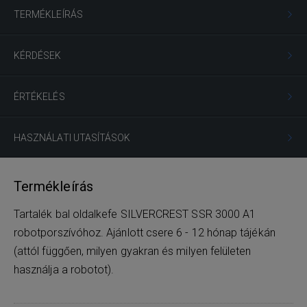
TERMÉKLEÍRÁS
KÉRDÉSEK
ÉRTÉKELÉS
HASZNÁLATI UTASÍTÁSOK
Termékleírás
Tartalék bal oldalkefe SILVERCREST SSR 3000 A1
robotporszívóhoz. Ajánlott csere 6 - 12 hónap tájékán
(attól függően, milyen gyakran és milyen felületen
használja a robotot).