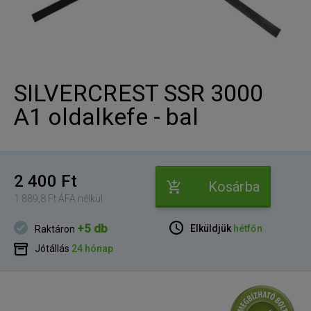
SILVERCREST SSR 3000
A1 oldalkefe - bal
2 400 Ft
Kosárba
1 889,8 Ft ÁFA nélkül
+5 db
Elküldjük
hétfőn
Raktáron
Jótállás
24 hónap