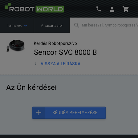
Termékek
A vásárlásról
Kérdés Robotporszívó
Sencor SVC 8000 B
VISSZA A LEÍRÁSRA
Az Ön kérdései
KÉRDÉS BEHELYEZÉSE