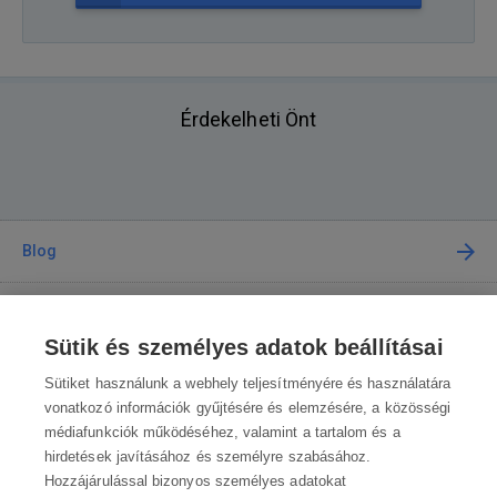
Érdekelheti Önt
Blog
Tanácsadás
Sütik és személyes adatok beállításai
A vásárlásról
Sütiket használunk a webhely teljesítményére és használatára
vonatkozó információk gyűjtésére és elemzésére, a közösségi
médiafunkciók működéséhez, valamint a tartalom és a
Kapcsolat
hirdetések javításához és személyre szabásához.
Hozzájárulással bizonyos személyes adatokat