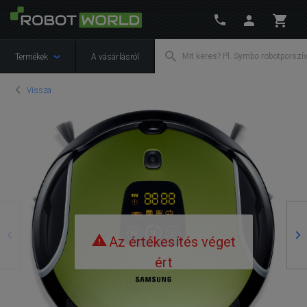
Termékek
A vásárlásról
Vissza
Előző
Kö
Az értékesítés véget
ért