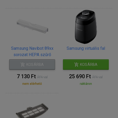
Samsung Navibot 89xx
Samsung virtuális fal
sorozat HEPA szűrő
KOSÁRBA
KOSÁRBA
7 130 Ft
25 690 Ft
ÁFA-val
ÁFA-val
nem elérhető
raktáron