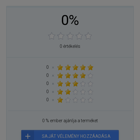
0%
0 értékelés
0
×
0
×
0
×
0
×
0
×
0 % ember ajánlja a terméket
SAJÁT VÉLEMÉNY HOZZÁADÁSA