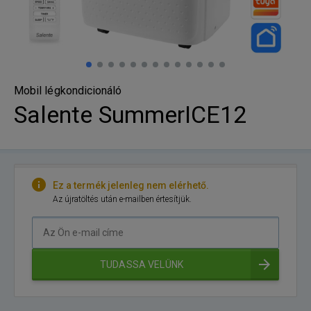
Mobil légkondicionáló
Salente SummerICE12
Ez a termék jelenleg nem elérhető.
Az újratöltés után e-mailben értesítjük.
Az
Ön
e-
TUDASSA VELÜNK
mail
címe