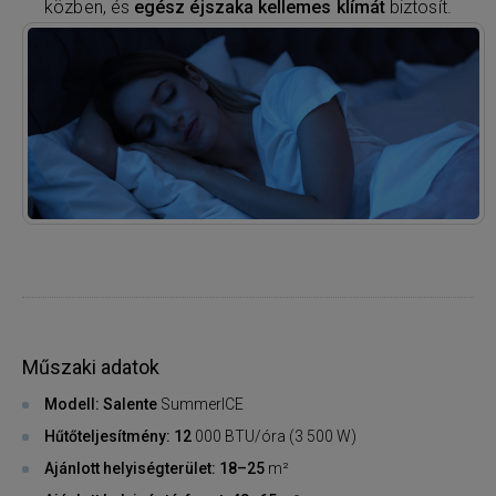
közben, és
egész éjszaka kellemes klímát
biztosít.
Műszaki adatok
Modell: Salente
SummerICE
Hűtőteljesítmény: 12
000 BTU/óra (3 500 W)
Ajánlott helyiségterület: 18–25
m²