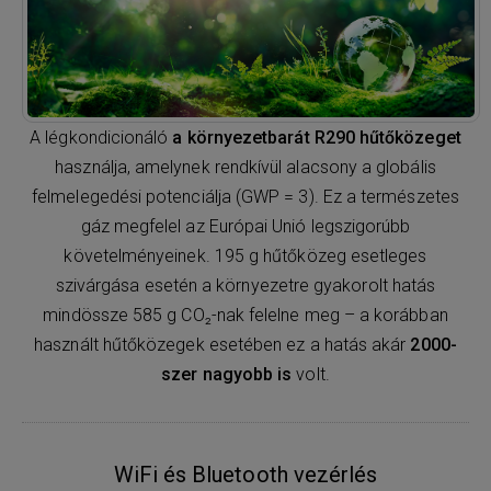
A légkondicionáló
a környezetbarát R290 hűtőközeget
használja, amelynek rendkívül alacsony a globális
felmelegedési potenciálja (GWP = 3). Ez a természetes
gáz megfelel az Európai Unió legszigorúbb
követelményeinek. 195 g hűtőközeg esetleges
szivárgása esetén a környezetre gyakorolt hatás
mindössze 585 g CO₂-nak felelne meg – a korábban
használt hűtőközegek esetében ez a hatás akár
2000-
szer nagyobb is
volt.
WiFi és Bluetooth vezérlés