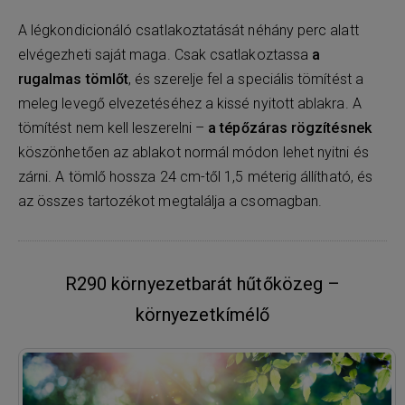
A légkondicionáló csatlakoztatását néhány perc alatt
elvégezheti saját maga. Csak csatlakoztassa
a
rugalmas tömlőt
, és szerelje fel a speciális tömítést a
meleg levegő elvezetéséhez a kissé nyitott ablakra. A
tömítést nem kell leszerelni –
a tépőzáras rögzítésnek
köszönhetően az ablakot normál módon lehet nyitni és
zárni. A tömlő hossza 24 cm-től 1,5 méterig állítható, és
az összes tartozékot megtalálja a csomagban.
R290 környezetbarát hűtőközeg –
környezetkímélő