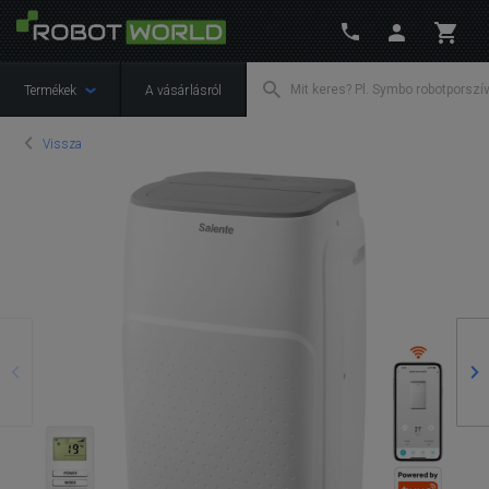
Termékek
A vásárlásról
Vissza
Előző
Kö