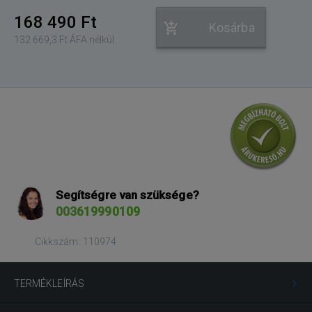
168 490 Ft
Kosárba
132 669,3 Ft ÁFA nélkül
Segítségre van szüksége?
003619990109
Cikkszám: 110974
TERMÉKLEÍRÁS