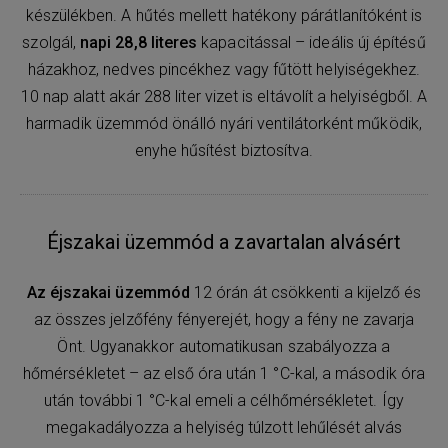
készülékben. A hűtés mellett hatékony párátlanítóként is
szolgál,
napi 28,8 literes
kapacitással – ideális új építésű
házakhoz, nedves pincékhez vagy fűtött helyiségekhez.
10 nap alatt akár 288 liter vizet is eltávolít a helyiségből. A
harmadik üzemmód önálló nyári ventilátorként működik,
enyhe hűsítést biztosítva.
Éjszakai üzemmód a zavartalan alvásért
Az éjszakai üzemmód
12 órán át csökkenti a kijelző és
az összes jelzőfény fényerejét, hogy a fény ne zavarja
Önt. Ugyanakkor automatikusan szabályozza a
hőmérsékletet – az első óra után 1 °C-kal, a második óra
után további 1 °C-kal emeli a célhőmérsékletet. Így
megakadályozza a helyiség túlzott lehűlését alvás