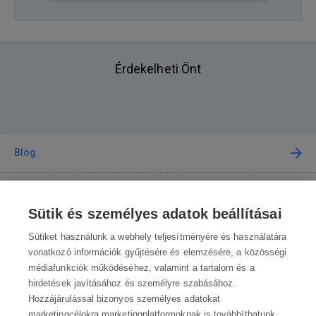
Érdekelheti Önt
Blog
Tanácsadás
Sütik és személyes adatok beállításai
A vásárlásról
Sütiket használunk a webhely teljesítményére és használatára
vonatkozó információk gyűjtésére és elemzésére, a közösségi
médiafunkciók működéséhez, valamint a tartalom és a
Kapcsolat
hirdetések javításához és személyre szabásához.
Hozzájárulással bizonyos személyes adatokat
marketingcélokra marketingplatformoknak is továbbíthatunk.