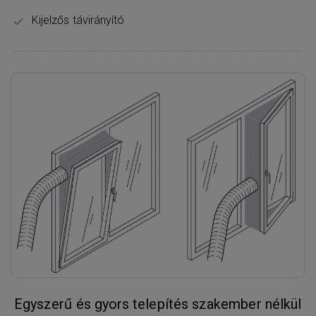
Kijelzős távirányító
Egyszerű és gyors telepítés szakember nélkül