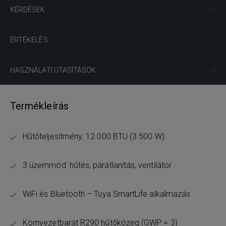
KÉRDÉSEK
ÉRTÉKELÉS
HASZNÁLATI UTASÍTÁSOK
Termékleírás
Hűtőteljesítmény: 12 000 BTU (3 500 W)
3 üzemmód: hűtés, párátlanítás, ventilátor
WiFi és Bluetooth – Tuya SmartLife alkalmazás
Környezetbarát R290 hűtőközeg (GWP = 3)