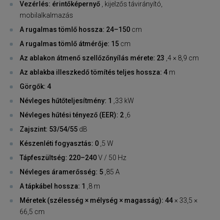
Vezérlés: érintőképernyő
, kijelzős távirányító,
mobilalkalmazás
A rugalmas tömlő hossza: 24–150
cm
A rugalmas tömlő átmérője: 15
cm
Az ablakon átmenő szellőzőnyílás mérete: 23
,4 × 8,9 cm
Az ablakba illeszkedő tömítés teljes hossza: 4
m
Görgők: 4
Névleges hűtőteljesítmény: 1
,33 kW
Névleges hűtési tényező (EER): 2
,6
Zajszint: 53/54/55
dB
Készenléti fogyasztás: 0
,5 W
Tápfeszültség: 220–240
V / 50 Hz
Névleges áramerősség: 5
,85 A
A tápkábel hossza: 1
,8 m
Méretek (szélesség × mélység × magasság): 44
× 33,5 ×
66,5 cm