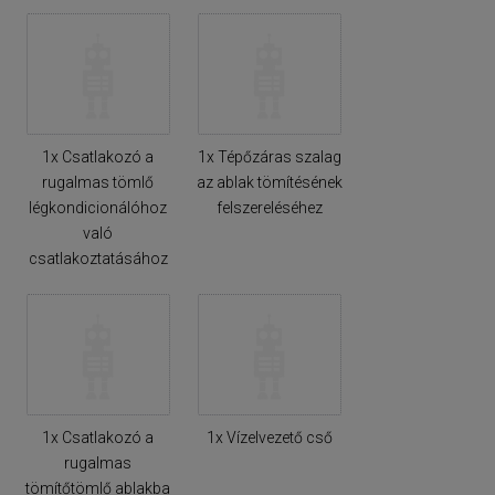
1x Csatlakozó a
1x Tépőzáras szalag
rugalmas tömlő
az ablak tömítésének
légkondicionálóhoz
felszereléséhez
való
csatlakoztatásához
1x Csatlakozó a
1x Vízelvezető cső
rugalmas
tömítőtömlő ablakba