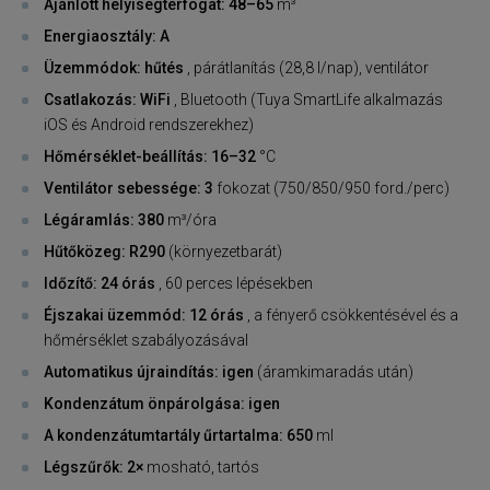
Ajánlott helyiségtérfogat: 48–65
m³
Energiaosztály: A
Üzemmódok: hűtés
, párátlanítás (28,8 l/nap), ventilátor
Csatlakozás: WiFi
, Bluetooth (Tuya SmartLife alkalmazás
iOS és Android rendszerekhez)
Hőmérséklet-beállítás: 16–32
°C
Ventilátor sebessége: 3
fokozat (750/850/950 ford./perc)
Légáramlás: 380
m³/óra
Hűtőközeg: R290
(környezetbarát)
Időzítő: 24 órás
, 60 perces lépésekben
Éjszakai üzemmód: 12 órás
, a fényerő csökkentésével és a
hőmérséklet szabályozásával
Automatikus újraindítás: igen
(áramkimaradás után)
Kondenzátum önpárolgása: igen
A kondenzátumtartály űrtartalma: 650
ml
Légszűrők: 2×
mosható, tartós