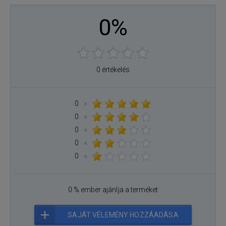
0%
0 értékelés
0
×
0
×
0
×
0
×
0
×
0 % ember ajánlja a terméket
SAJÁT VÉLEMÉNY HOZZÁADÁSA