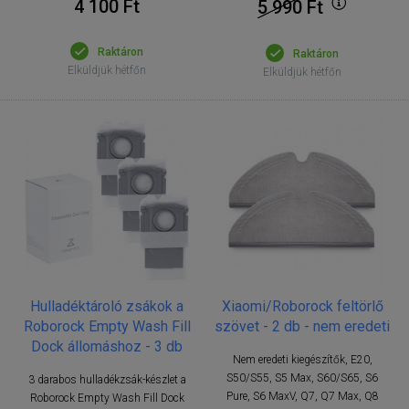
4 100 Ft
5 990
Ft
Raktáron
Raktáron
Elküldjük hétfőn
Elküldjük hétfőn
Hulladéktároló zsákok a
Xiaomi/Roborock feltörlő
Roborock Empty Wash Fill
szövet - 2 db - nem eredeti
Dock állomáshoz - 3 db
Nem eredeti kiegészítők, E20,
S50/S55, S5 Max, S60/S65, S6
3 darabos hulladékzsák-készlet a
Pure, S6 MaxV, Q7, Q7 Max, Q8
Roborock Empty Wash Fill Dock