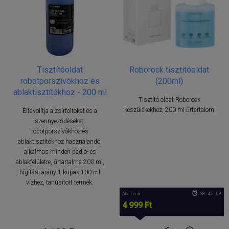
Tisztítóoldat
Roborock tisztítóoldat
robotporszívókhoz és
(200ml)
ablaktisztítókhoz - 200 ml
Tisztító oldat Roborock
készülékekhez, 200 ml űrtartalom
Eltávolítja a zsírfoltokat és a
szennyeződéseket,
robotporszívókhoz és
ablaktisztítókhoz használandó,
alkalmas minden padló- és
ablakfelületre, űrtartalma 200 ml,
hígítási arány 1 kupak 100 ml
vízhez, tanúsított termék.
Akciós ár
38 : 45 : 08
4 999 Ft