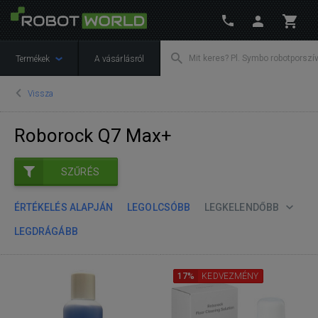
Termékek
A vásárlásról
Vissza
Roborock Q7 Max+
SZŰRÉS
ÉRTÉKELÉS ALAPJÁN
LEGOLCSÓBB
LEGKELENDŐBB
LEGDRÁGÁBB
17%
KEDVEZMÉNY