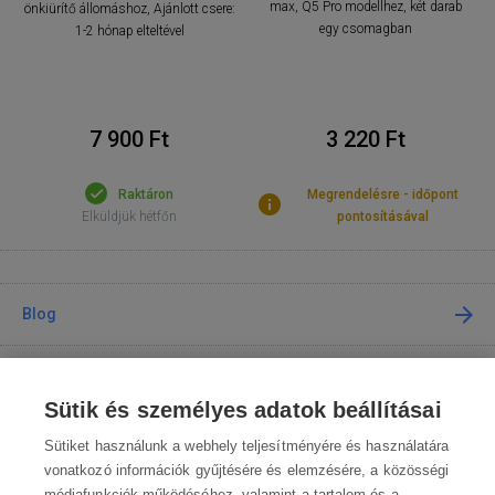
max, Q5 Pro modellhez, két darab
önkiürítő állomáshoz, Ajánlott csere:
egy csomagban
1-2 hónap elteltével
7 900 Ft
3 220 Ft
Raktáron
Megrendelésre - időpont
Elküldjük hétfőn
pontosításával
Blog
Tanácsadás
Sütik és személyes adatok beállításai
A vásárlásról
Sütiket használunk a webhely teljesítményére és használatára
vonatkozó információk gyűjtésére és elemzésére, a közösségi
médiafunkciók működéséhez, valamint a tartalom és a