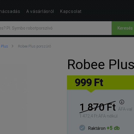
nácsadás
A vásárlásról
Kapcsolat
Keresés
 Plus
Robee Plus porszűrő
Robee Plus
999 Ft
1 870 Ft
ÁFA-val
1 472,4 Ft ÁFA nélkül
+5 db
Raktáron