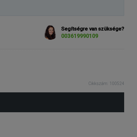
Segítségre van szüksége?
003619990109
Cikkszám: 100524