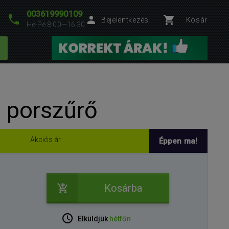
003619990109
Bejelentkezés
Kosár
Hé-Pé 8:00—16:30
 porszűrő
Akciós ár
Éppen ma!
Kosárba
Elküldjük
hétfőn