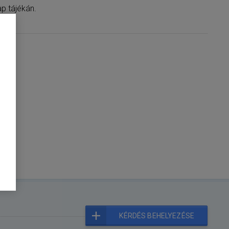
p tájékán.
ma
KÉRDÉS BEHELYEZÉSE