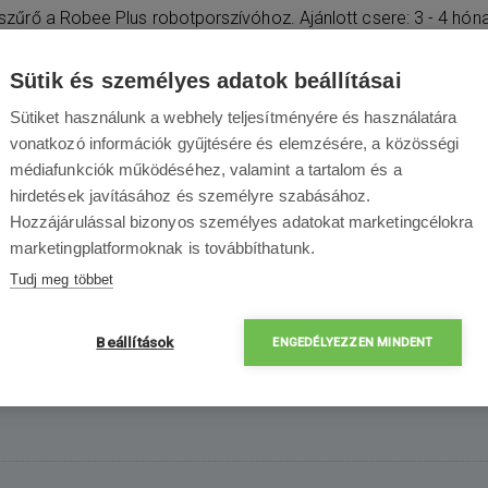
szűrő a Robee Plus robotporszívóhoz. Ajánlott csere: 3 - 4 hóna
Sütik és személyes adatok beállításai
Sütiket használunk a webhely teljesítményére és használatára
Csomagolás tartal
vonatkozó információk gyűjtésére és elemzésére, a közösségi
médiafunkciók működéséhez, valamint a tartalom és a
hirdetések javításához és személyre szabásához.
Hozzájárulással bizonyos személyes adatokat marketingcélokra
marketingplatformoknak is továbbíthatunk.
Tudj meg többet
1x Robee Plus
porszűrő
Beállítások
ENGEDÉLYEZZEN MINDENT