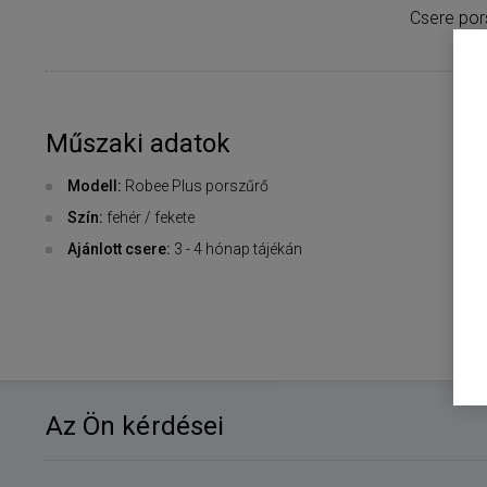
Csere por
Műszaki adatok
Modell:
Robee Plus porszűrő
Szín:
fehér / fekete
Ajánlott csere:
3 - 4 hónap tájékán
Az Ön kérdései