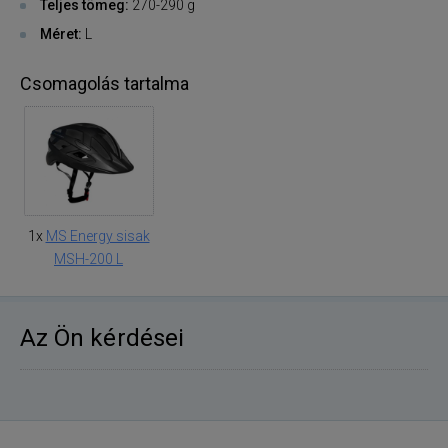
Teljes tömeg:
270-290 g
Méret:
L
Csomagolás tartalma
1x
MS Energy sisak
MSH-200 L
Az Ön kérdései