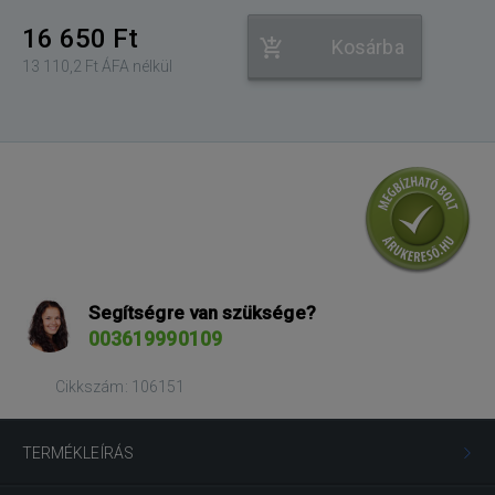
16 650 Ft
Kosárba
13 110,2 Ft ÁFA nélkül
Segítségre van szüksége?
003619990109
Cikkszám: 106151
TERMÉKLEÍRÁS