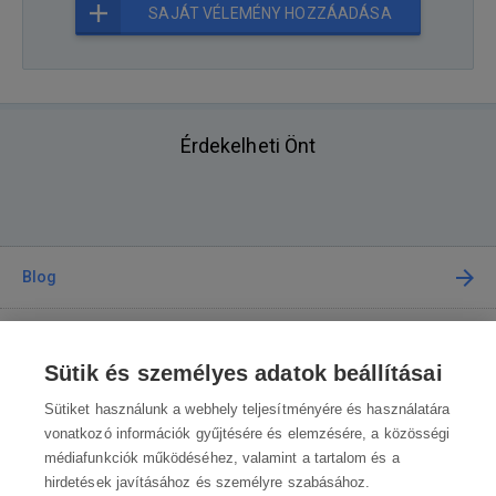
SAJÁT VÉLEMÉNY HOZZÁADÁSA
Érdekelheti Önt
Blog
Tanácsadás
Sütik és személyes adatok beállításai
A vásárlásról
Sütiket használunk a webhely teljesítményére és használatára
vonatkozó információk gyűjtésére és elemzésére, a közösségi
médiafunkciók működéséhez, valamint a tartalom és a
Kapcsolat
hirdetések javításához és személyre szabásához.