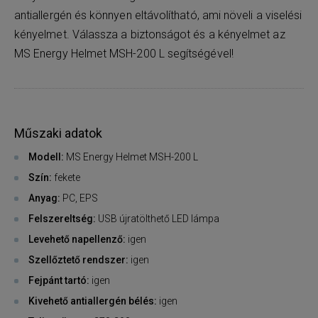
antiallergén és könnyen eltávolítható, ami növeli a viselési
kényelmet. Válassza a biztonságot és a kényelmet az
MS Energy Helmet MSH-200 L segítségével!
Műszaki adatok
Modell:
MS Energy Helmet MSH-200 L
Szín:
fekete
Anyag:
PC, EPS
Felszereltség:
USB újratölthető LED lámpa
Levehető napellenző:
igen
Szellőztető rendszer:
igen
Fejpánt tartó:
igen
Kivehető antiallergén bélés:
igen