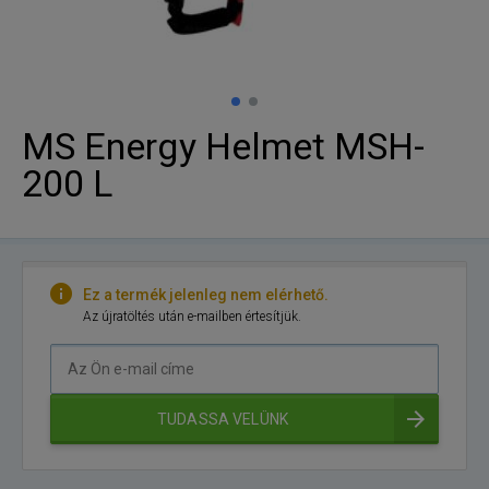
MS Energy Helmet MSH-
200 L
Ez a termék jelenleg nem elérhető.
Az újratöltés után e-mailben értesítjük.
Az
Ön
e-
TUDASSA VELÜNK
mail
címe