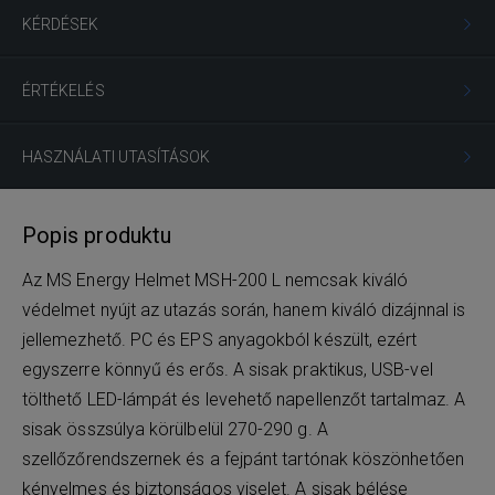
KÉRDÉSEK
ÉRTÉKELÉS
HASZNÁLATI UTASÍTÁSOK
Popis produktu
Az MS Energy Helmet MSH-200 L nemcsak kiváló
védelmet nyújt az utazás során, hanem kiváló dizájnnal is
jellemezhető. PC és EPS anyagokból készült, ezért
egyszerre könnyű és erős. A sisak praktikus, USB-vel
tölthető LED-lámpát és levehető napellenzőt tartalmaz. A
sisak összsúlya körülbelül 270-290 g. A
szellőzőrendszernek és a fejpánt tartónak köszönhetően
kényelmes és biztonságos viselet. A sisak bélése