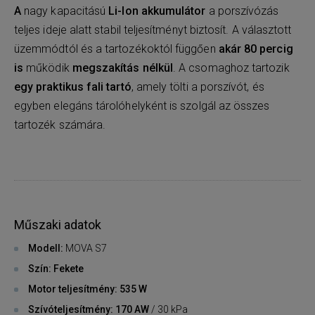
A
nagy kapacitású
Li-Ion akkumulátor
a porszívózás
teljes ideje alatt stabil teljesítményt biztosít. A választott
üzemmódtól és a tartozékoktól függően
akár 80 percig
is
működik
megszakítás nélkül
. A csomaghoz tartozik
egy praktikus fali tartó
, amely tölti a porszívót, és
egyben elegáns tárolóhelyként is szolgál az összes
tartozék számára.
Műszaki adatok
Modell:
MOVA S7
Szín: Fekete
Motor teljesítmény: 535 W
Szívóteljesítmény: 170 AW
/ 30 kPa