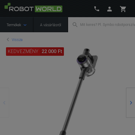
Termékek
A vásárlásról
Vissza
KEDVEZMÉNY
22 000 Ft
Előző
Kö