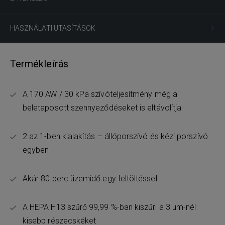
HASZNÁLATI UTASÍTÁSOK
Termékleírás
A 170 AW / 30 kPa szívóteljesítmény még a
beletaposott szennyeződéseket is eltávolítja
2 az 1-ben kialakítás – állóporszívó és kézi porszívó
egyben
Akár 80 perc üzemidő egy feltöltéssel
A HEPA H13 szűrő 99,99 %-ban kiszűri a 3 µm-nél
kisebb részecskéket