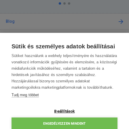
Blog
Tanácsadás
Sütik és személyes adatok beállításai
A vásárlásról
Sütiket használunk a webhely teljesítményére és használatára
vonatkozó információk gyűjtésére és elemzésére, a közösségi
médiafunkciók működéséhez, valamint a tartalom és a
Kapcsolat
hirdetések javításához és személyre szabásához.
Hozzájárulással bizonyos személyes adatokat
Lépjen kapcsolatba velünk
marketingcélokra marketingplatformoknak is továbbíthatunk.
Tudj meg többet
info@robotworld.hu
003619990109
Hé-Pé 8:00—16:30
Beállítások
ELÉRHETŐSÉGEK
ENGEDÉLYEZZEN MINDENT