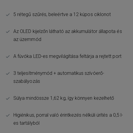
5 rétegű szűrés, beleértve a 12 kúpos ciklonot
Az OLED kijelzőn látható az akkumulátor állapota és
az üzemmód
A fúvóka LED-es megvilágítása feltárja a rejtett port
3 teljesítménymód + automatikus szívóerő-
szabályozás
Súlya mindössze 1,62 kg, így könnyen kezelhető
Higiénikus, porral való érintkezés nélküli ürítés a 0,5 l-
es tartályból