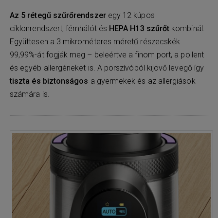
Az 5 rétegű szűrőrendszer
egy 12 kúpos
ciklonrendszert, fémhálót és
HEPA H13 szűrőt
kombinál.
Együttesen a 3 mikrométeres méretű részecskék
99,99%-át fogják meg – beleértve a finom port, a pollent
és egyéb allergéneket is. A porszívóból kijövő levegő így
tiszta és biztonságos
a gyermekek és az allergiások
számára is.