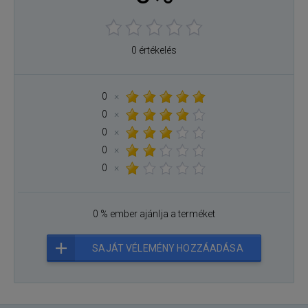
0 értékelés
0
×
0
×
0
×
0
×
0
×
0 % ember ajánlja a terméket
SAJÁT VÉLEMÉNY HOZZÁADÁSA