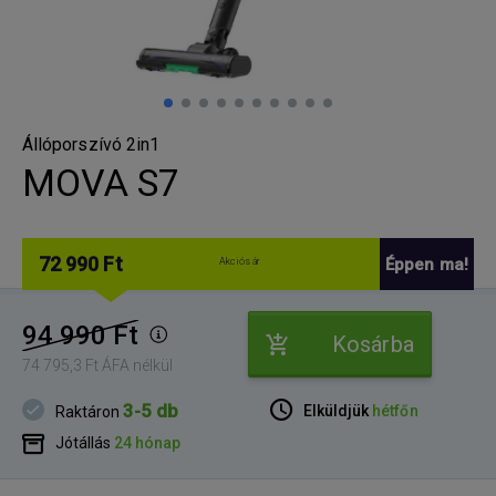
Állóporszívó 2in1
MOVA S7
72 990 Ft
Éppen ma!
Akciós ár
94 990 Ft
Kosárba
74 795,3 Ft ÁFA nélkül
3-5 db
Elküldjük
hétfőn
Raktáron
Jótállás
24 hónap