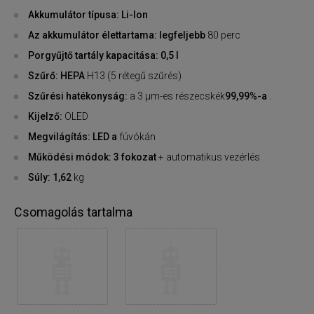
Akkumulátor típusa: Li-Ion
Az akkumulátor élettartama: legfeljebb
80 perc
Porgyűjtő tartály kapacitása: 0,5 l
Szűrő: HEPA
H13 (5 rétegű szűrés)
Szűrési hatékonyság:
a 3 µm-es részecskék
99,99%-a
.
Kijelző:
OLED
Megvilágítás: LED a
fúvókán
Működési módok: 3 fokozat
+ automatikus vezérlés
Súly: 1,62
kg
Csomagolás tartalma