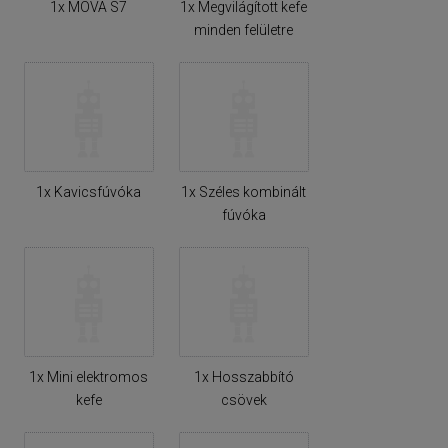
1x MOVA S7
1x Megvilágított kefe
minden felületre
1x Kavicsfúvóka
1x Széles kombinált
fúvóka
1x Mini elektromos
1x Hosszabbító
kefe
csövek