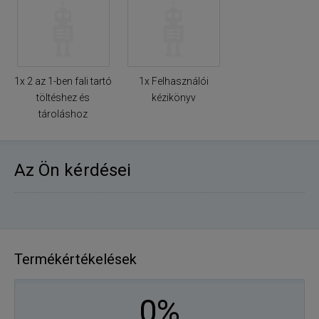
1x 2 az 1-ben fali tartó
1x Felhasználói
töltéshez és
kézikönyv
tároláshoz
Az Ön kérdései
Termékértékelések
0%