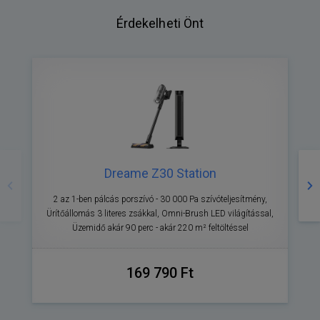
Érdekelheti Önt
Előző
Kö
Dreame Z30 Station
2 az 1-ben pálcás porszívó - 30 000 Pa szívóteljesítmény,
Ürítőállomás 3 literes zsákkal, Omni-Brush LED világítással,
Üzemidő akár 90 perc - akár 220 m² feltöltéssel
169 790 Ft