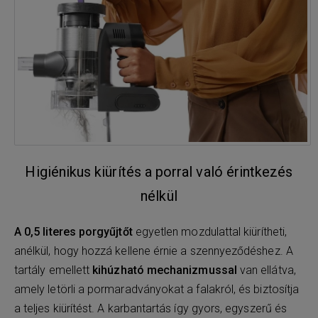
Higiénikus kiürítés a porral való érintkezés
nélkül
A 0,5 literes porgyűjtőt
egyetlen mozdulattal kiürítheti,
anélkül, hogy hozzá kellene érnie a szennyeződéshez. A
tartály emellett
kihúzható mechanizmussal
van ellátva,
amely letörli a pormaradványokat a falakról, és biztosítja
a teljes kiürítést. A karbantartás így gyors, egyszerű és