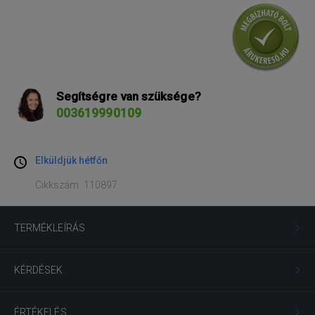
Segítségre van szüksége?
003619990109
Elküldjük hétfőn
Cikkszám: 110897
TERMÉKLEÍRÁS
KÉRDÉSEK
ÉRTÉKELÉS