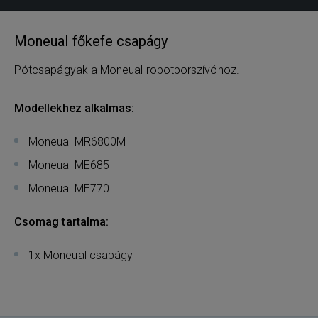
Moneual főkefe csapágy
Pótcsapágyak a Moneual robotporszívóhoz.
Modellekhez alkalmas:
Moneual MR6800M
Moneual ME685
Moneual ME770
Csomag tartalma:
1x Moneual csapágy