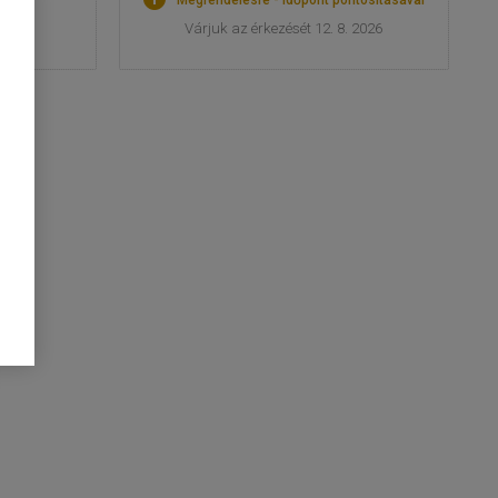
étfőn
Megrendelésre - időpont pontosításával
Várjuk az érkezését 12. 8. 2026