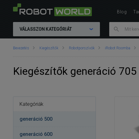
Blog
Ta
VÁLASSZON KATEGÓRIÁT
Ön
Bevezetés
Kiegészítők
Robotporszívók
iRobot Roomba
itt
van::
Kiegészítők generáció 705
Kategóriák
generáció 500
generáció 600