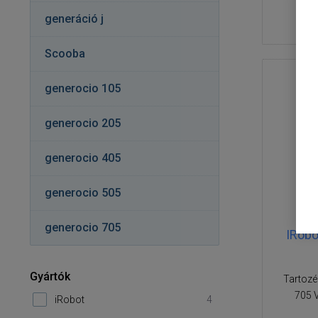
generáció j
Scooba
generocio 105
generocio 205
generocio 405
generocio 505
generocio 705
IRob
Gyártók
Tartozé
705 V
iRobot
4