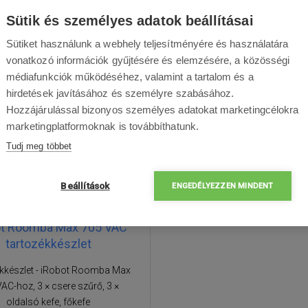
Raktáron
Elküldjük hétfőn
Raktáron
Elküldjük h
Sütik és személyes adatok beállításai
Sütiket használunk a webhely teljesítményére és használatára
vonatkozó információk gyűjtésére és elemzésére, a közösségi
médiafunkciók működéséhez, valamint a tartalom és a
hirdetések javításához és személyre szabásához.
Hozzájárulással bizonyos személyes adatokat marketingcélokra
marketingplatformoknak is továbbíthatunk.
Tudj meg többet
Beállítások
ENGEDÉLYEZZEN MINDENT
ot Roomba Max 705 VAC
tartozékkészlet
kkészlet - iRobot Roomba Max
AC-hoz, 3 × csere szűrő, 3 ×
oldalsó kefe, főkefe