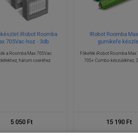
készlet iRobot Roomba
IRobot Roomba Max
x 705Vac-hoz - 3db
gumikefe készle
rők a Roomba Max 705Vac
Főkefék iRobot Roomba Max
ellekhez, három cseréhez
705+ Combo készülékhez, 2 
5 050 Ft
15 190 Ft