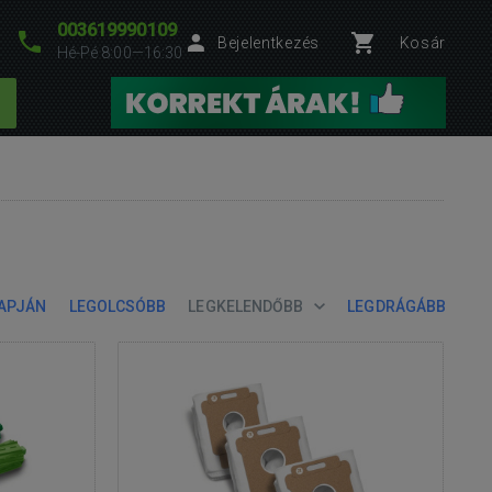
003619990109
Bejelentkezés
Kosár
Hé-Pé 8:00—16:30
LAPJÁN
LEGOLCSÓBB
LEGKELENDŐBB
LEGDRÁGÁBB