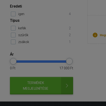
Eredeti
igen
4
Típus
kefék
2
szűrők
2
Megr
zsákok
1
Ár
0
Ft
17 000
Ft
TERMÉKEK
MEGJELENÍTÉSE