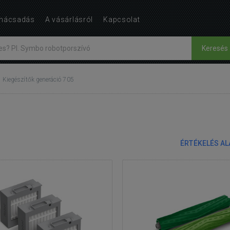
nácsadás
A vásárlásról
Kapcsolat
Keresés
Kiegészítők generáció 705
ÉRTÉKELÉS A