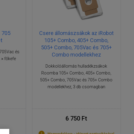
 705
Csere állomászsákok az iRobot
t
105+ Combo, 405+ Combo,
505+ Combo, 705Vac és 705+
 705Vac és
Combo modellekhez
× főkefe
Dokkolóállomás hulladékzsákok
Roomba 105+ Combo, 405+ Combo,
505+ Combo, 705Vac és 705+ Combo
modellekhez, 3 db csomagban
6 750 Ft