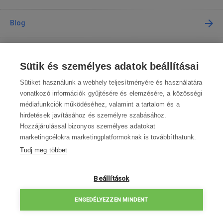
Blog
Tanácsadás
Sütik és személyes adatok beállításai
A vásárlásról
Sütiket használunk a webhely teljesítményére és használatára
vonatkozó információk gyűjtésére és elemzésére, a közösségi
médiafunkciók működéséhez, valamint a tartalom és a
Kapcsolat
hirdetések javításához és személyre szabásához.
Hozzájárulással bizonyos személyes adatokat
Lépjen kapcsolatba velünk
marketingcélokra marketingplatformoknak is továbbíthatunk.
Tudj meg többet
info@robotworld.hu
003619990109
Hé-Pé 8:00—16:30
Beállítások
ELÉRHETŐSÉGEK
ENGEDÉLYEZZEN MINDENT