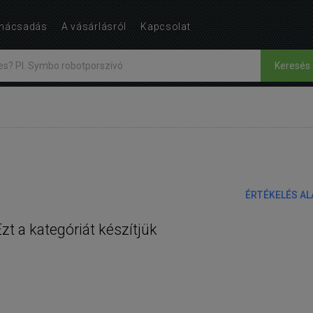
nácsadás
A vásárlásról
Kapcsolat
Keresés
o
ÉRTÉKELÉS A
Ezt a kategóriát készítjük