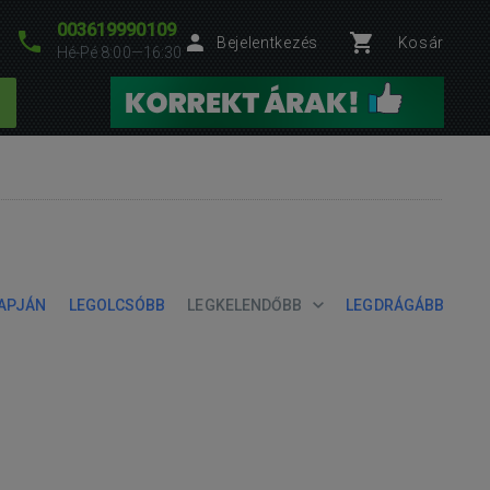
003619990109
Bejelentkezés
Kosár
Hé-Pé 8:00—16:30
LAPJÁN
LEGOLCSÓBB
LEGKELENDŐBB
LEGDRÁGÁBB