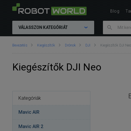
Blog
Ta
VÁLASSZON KATEGÓRIÁT
Ön
Bevezetés
Kiegészítők
Drónok
DJI
Kiegészítők DJI Ne
itt
van::
Kiegészítők DJI Neo
Kategóriák
Mavic AIR
Mavic AIR 2