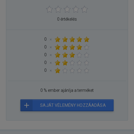
0 értékelés
0
×
0
×
0
×
0
×
0
×
0 % ember ajánlja a terméket
SAJÁT VÉLEMÉNY HOZZÁADÁSA