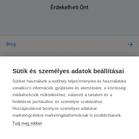
Érdekelheti Önt
Blog
Tanácsadás
Sütik és személyes adatok beállításai
A vásárlásról
Sütiket használunk a webhely teljesítményére és használatára
vonatkozó információk gyűjtésére és elemzésére, a közösségi
médiafunkciók működéséhez, valamint a tartalom és a
Kapcsolat
hirdetések javításához és személyre szabásához.
Hozzájárulással bizonyos személyes adatokat
Lépjen kapcsolatba velünk
marketingcélokra marketingplatformoknak is továbbíthatunk.
Tudj meg többet
info@robotworld.hu