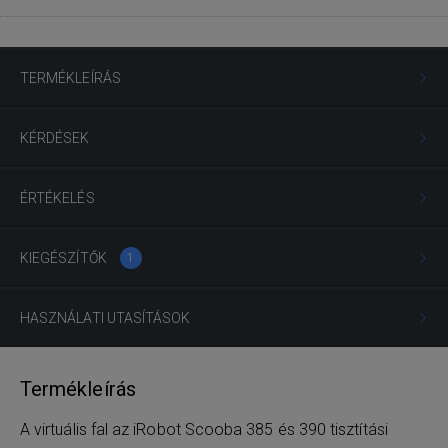
TERMÉKLEÍRÁS
KÉRDÉSEK
ÉRTÉKELÉS
KIEGÉSZÍTŐK
1
HASZNÁLATI UTASÍTÁSOK
Termékleírás
A virtuális fal az iRobot Scooba 385 és 390 tisztítási